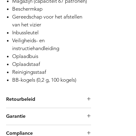
Magazijn (capaciteit 67 patronen)
Beschermkap
Gereedschap voor het afstellen
van het vizier
Inbussleutel
Veiligheids- en
instructiehandleiding
Oplaadbuis
Oplaadstaaf
Reinigingsstaaf
BB-kogels (0,2 g, 100 kogels)
Retourbeleid
Tokyo Marui-producten staan bekend om
Garantie
hun hoogwaardige productieproces en
betrouwbaarheid. Mocht u echter een
Airsoft-geweren Garantiebeleid van 3
defect ontdekken waardoor het product
Compliance
maanden