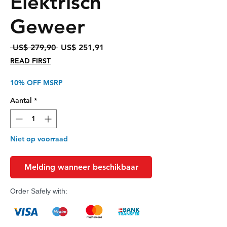
Elektrisch
Geweer
Normale
Verkoopprijs
 US$ 279,90 
US$ 251,91
prijs
READ FIRST
10% OFF MSRP
Aantal
*
Niet op voorraad
Melding wanneer beschikbaar
Order Safely with: