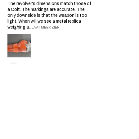
The revolver's dimensions match those of
a Colt. The markings are accurate. The
only downside is that the weapon is too
light. When will we see a metal replica
weighing a...
LAAT MEER ZIEN
yves P.
Île-de-France, France
3 maanden geleden
Toon antwoord (1)
Was deze recensie nuttig?
SAA .45 Air 5.5" Artillery
Revolver (silver)