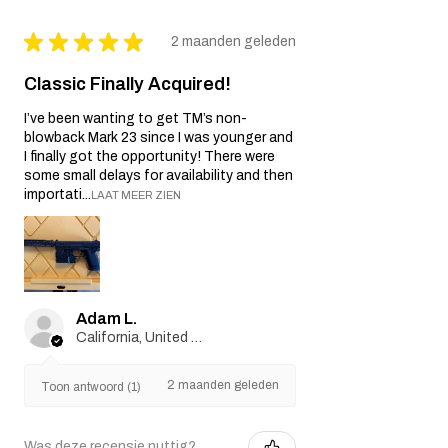
★
★
★
★
★
2 maanden geleden
Classic Finally Acquired!
I’ve been wanting to get TM’s non-
blowback Mark 23 since I was younger and
I finally got the opportunity! There were
some small delays for availability and then
importati...
LAAT MEER ZIEN
Adam L.
California, United States
2 maanden geleden
Toon antwoord (1)
Was deze recensie nuttig?