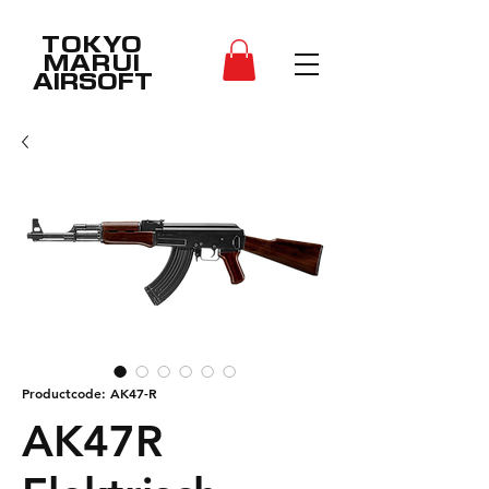
TOKYO
MARUI
AIRSOFT
Productcode: AK47-R
AK47R