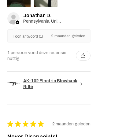
aankoopdatum en is geldig voor een
periode van drie (3) maanden daarna.
Jonathan D.
Vrijwaring:
Pennsylvania, United States
Dit garantiebeleid heeft geen invloed op uw
wettelijke rechten als consument. Alle
2 maanden geleden
impliciete garanties die wettelijk van
Toon antwoord (1)
toepassing zijn, zijn beperkt tot de duur van
deze garantie. In geen geval is de verkoper
1 persoon vond deze recensie
aansprakelijk voor indirecte, incidentele,
nuttig.
gevolg-, speciale of punitieve schade.
Wij behouden ons het recht voor om dit
garantiebeleid indien nodig te wijzigen of
AK-102 Electric Blowback
bij te werken.
Rifle
★
★
★
★
★
2 maanden geleden
Never Disappoints!