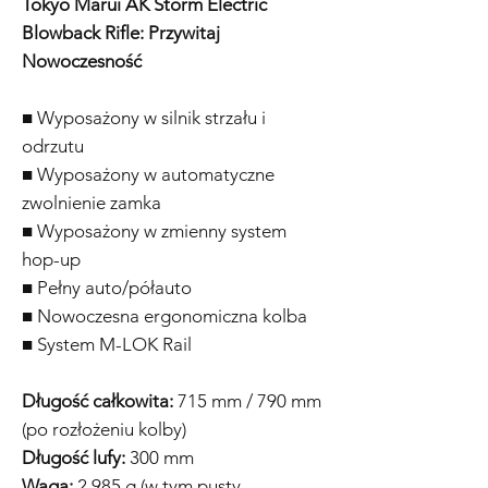
Tokyo Marui AK Storm Electric
Blowback Rifle: Przywitaj
Nowoczesność
■ Wyposażony w silnik strzału i
odrzutu
■ Wyposażony w automatyczne
zwolnienie zamka
■ Wyposażony w zmienny system
hop-up
■ Pełny auto/półauto
■ Nowoczesna ergonomiczna kolba
■ System M-LOK Rail
Długość całkowita:
715 mm / 790 mm
(po rozłożeniu kolby)
Długość lufy:
300 mm
Waga:
2 985 g (w tym pusty