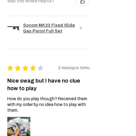
Was this review helpful?
Socom MK23 Fixed Slide
Gas Pistol Full Set
★
★
★
★
★
2 miesiące temu
Nice swag but I have no clue
how to play
How do you play though? Received them
with my order by no idea how to play with
them..