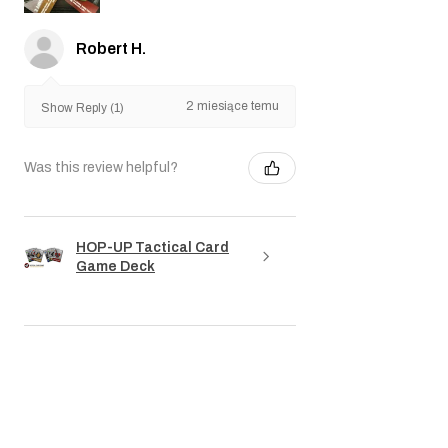
Robert H.
2 miesiące temu
Show Reply (1)
Was this review helpful?
HOP-UP Tactical Card
Game Deck
★
★
★
★
★
3 miesiące temu
Really nice!