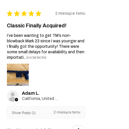
★
★
★
★
★
2 miesiące temu
Classic Finally Acquired!
I’ve been wanting to get TM’s non-
blowback Mark 23 since I was younger and
I finally got the opportunity! There were
some small delays for availability and then
importati...
SHOW MORE
Adam L.
California, United States
2 miesiące temu
Show Reply (1)