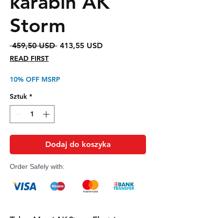
karabin AK
Storm
Regularna
Cena
 459,50 USD 
413,55 USD
cena
Rabatowa
READ FIRST
10% OFF MSRP
Sztuk
*
Dodaj do koszyka
Order Safely with: