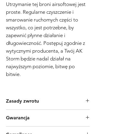
Utrzymanie tej broni airsoftowej jest
proste. Regularne czyszczenie i
smarowanie ruchomych części to
wszystko, co jest potrzebne, by
zapewnić płynne działanie i
długowieczność. Postępuj zgodnie z
wytycznymi producenta, a Twój AK
Storm będzie nadal działał na
najwyższym poziomie, bitwę po
bitwie.
Zasady zwrotu
Produkty Tokyo Marui są powszechnie znane
Gwarancja
z wysokiej jakości procesu produkcyjnego i
niezawodności. Jeśli jednak odkryjesz wadę
Polityka Gwarancyjna Replik Airsoft – 3
uniemożliwiającą działanie produktu zgodnie