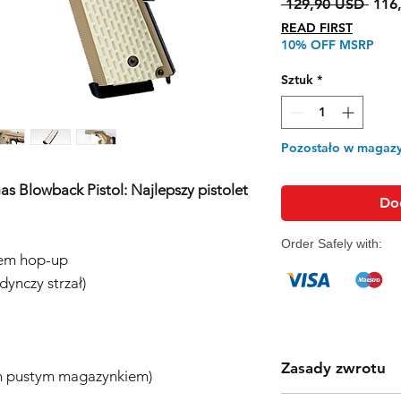
Regu
 129,90 USD 
116
cena
READ FIRST
10% OFF MSRP
Sztuk
*
Pozostało w magazy
s Blowback Pistol: Najlepszy pistolet
Do
Order Safely with:
em hop-up
ynczy strzał)
Zasady zwrotu
ym pustym magazynkiem)