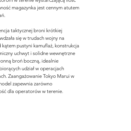
emność magazynka jest cennym atutem
ań.
ncja taktycznej broni krótkiej
wdzała się w trudach wojny na
 kątem pustyni kamuflaż, konstrukcja
iczny uchwyt i solidne wewnętrzne
onną broń boczną, idealnie
iorących udział w operacjach
nach. Zaangażowanie Tokyo Marui w
 model zapewnia zarówno
ność dla operatorów w terenie.