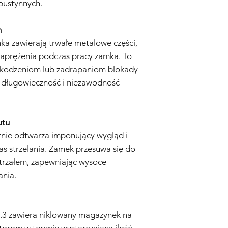
pustynnych.
m
 zawierają trwałe metalowe części,
naprężenia podczas pracy zamka. To
zkodzeniom lub zadrapaniom blokady
c długowieczność i niezawodność
utu
rnie odtwarza imponujący wygląd i
s strzelania. Zamek przesuwa się do
trzałem, zapewniając wysoce
ania.
4.3 zawiera niklowany magazynek na
orom w terenie wystarczającą ilość