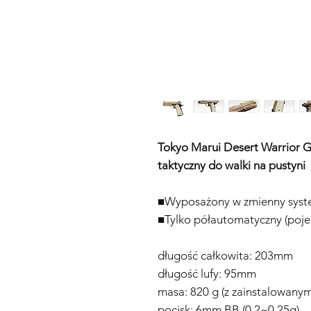
Tokyo Marui Desert Warrior Ga
taktyczny do walki na pustyni
■Wyposażony w zmienny syst
■Tylko półautomatyczny (pojed
długość całkowita: 203mm
długość lufy: 95mm
masa: 820 g (z zainstalowan
pocisk: 6mm BB (0,2~0,25g)