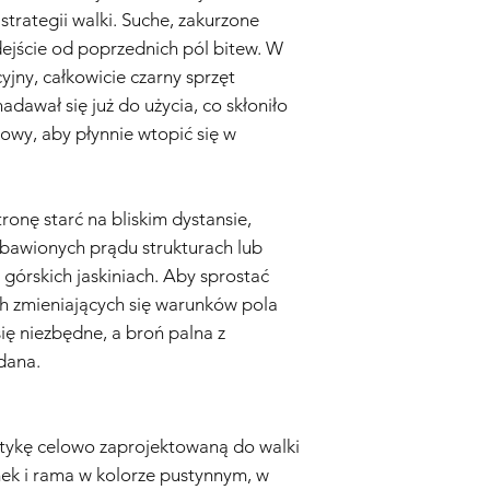
niewłaściwego użytk
trategii walki. Suche, zakurzone
obchodzenia się z rep
ejście od poprzednich pól bitew. W
modyfikacji.
jny, całkowicie czarny sprzęt
Zużycie Eksploatacyjn
eksploatacyjne, w ty
adawał się już do użycia, co skłoniło
uszkodzenia wynikają
kowy, aby płynnie wtopić się w
są objęte Gwarancją.
Nieoryginalne Części
replice airsoft zostan
akcesoria, które nie 
tronę starć na bliskim dystansie,
Sprzedawcę.
zbawionych prądu strukturach lub
Proces Reklamacyjny:
górskich jaskiniach. Aby sprostać
Kontakt z Obsługą Kl
 zmieniających się warunków pola
airsoft jest objęta G
skontaktuj się z nas
się niezbędne, a broń palna z
adresem info@tokyom
dana.
Dowód Zakupu:
Aby r
konieczne będzie dos
dowodu zakupu, wyra
stykę celowo zaprojektowaną do walki
Ocena:
Nasz zespół te
określić, czy problem
ek i rama w kolorze pustynnym, w