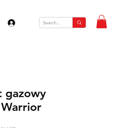
Zaloguj się
et gazowy
 Warrior