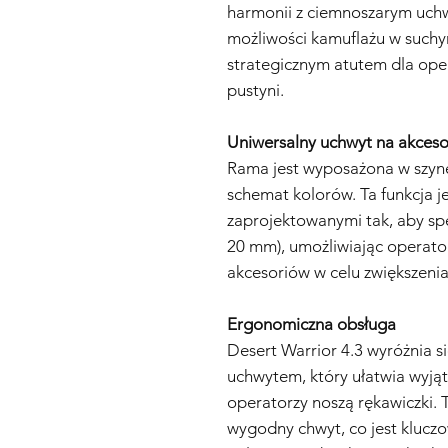
harmonii z ciemnoszarym uch
możliwości kamuflażu w suchym
strategicznym atutem dla ope
pustyni.
Uniwersalny uchwyt na akceso
Rama jest wyposażona w szyn
schemat kolorów. Ta funkcja j
zaprojektowanymi tak, aby spe
20 mm), umożliwiając operat
akcesoriów w celu zwiększeni
Ergonomiczna obsługa
Desert Warrior 4.3 wyróżnia 
uchwytem, który ułatwia wyją
operatorzy noszą rękawiczki. 
wygodny chwyt, co jest kluczo