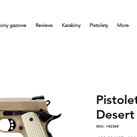
biny gazowe
Reviews
Karabiny
Pistolety
More
Pistol
Desert
SKU: 142368