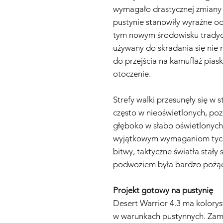
wymagało drastycznej zmiany s
pustynie stanowiły wyraźne od
tym nowym środowisku tradycy
używany do skradania się nie n
do przejścia na kamuflaż pias
otoczenie.
Strefy walki przesunęły się w s
często w nieoświetlonych, po
głęboko w słabo oświetlonych 
wyjątkowym wymaganiom tych
bitwy, taktyczne światła stały 
podwoziem była bardzo pożą
Projekt gotowy na pustynię
Desert Warrior 4.3 ma kolory
w warunkach pustynnych. Zam