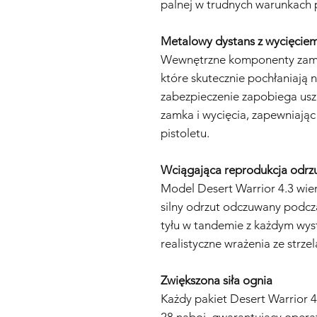
palnej w trudnych warunkach 
Metalowy dystans z wycięcie
Wewnętrzne komponenty zamka
które skutecznie pochłaniają 
zabezpieczenie zapobiega us
zamka i wycięcia, zapewniają
pistoletu.
Wciągająca reprodukcja odrz
Model Desert Warrior 4.3 wie
silny odrzut odczuwany podcza
tyłu w tandemie z każdym wys
realistyczne wrażenia ze strzel
Zwiększona siła ognia
Każdy pakiet Desert Warrior 
28 naboi, gwarantujący operat