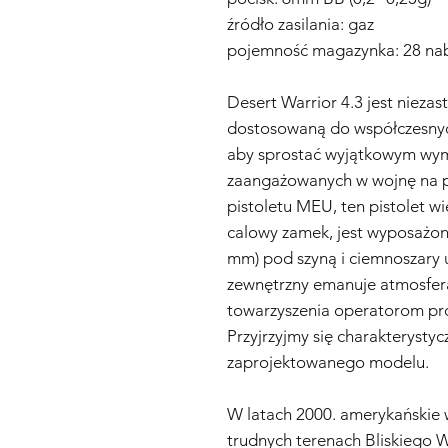
źródło zasilania: gaz
pojemność magazynka: 28 na
Desert Warrior 4.3 jest nieza
dostosowaną do współczesnych
aby sprostać wyjątkowym w
zaangażowanych w wojnę na pu
pistoletu MEU, ten pistolet w
calowy zamek, jest wyposażon
mm) pod szyną i ciemnoszary 
zewnętrzny emanuje atmosferą
towarzyszenia operatorom pr
Przyjrzyjmy się charakteryst
zaprojektowanego modelu.
W latach 2000. amerykańskie 
trudnych terenach Bliskiego W