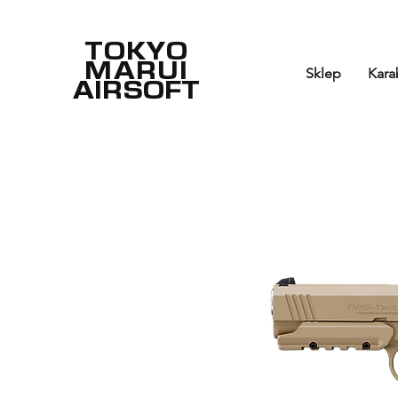
TOKYO
MARUI
Sklep
Kara
AIRSOFT