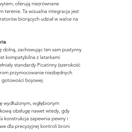
Naprawa lub Wymian
wytem, oferują niezrównane
Gwarancją, Sprzedaw
 terenie. Ta wizualna integracja jest
naprawi lub wymieni r
ratorów biorących udział w walce na
komponenty. Koszty c
Sprzedawca.
Wysyłka Zwrotna:
W p
wymiany, Kupujący odp
ria
do Sprzedawcy. Sprz
ę dolną, zachowując ten sam pustynny
wysyłki.
Czas Trwania Gwaranc
est kompatybilna z latarkami
Gwarancja rozpoczyna
łniały standardy Picatinny (szerokość
przez okres sześciu (3
orom przymocowanie niezbędnych
Zastrzeżenie:
Niniejsz
a gotowości bojowej.
na Twoje ustawowe p
domniemane gwarancj
są ograniczone do cza
żadnym wypadku Spr
się wydłużonym, wgłębionym
odpowiedzialności za
tkową obsługę nawet wtedy, gdy
przypadkowe, wyniko
Zastrzegamy sobie pr
Ta konstrukcja zapewnia pewny i
niniejszej polityki gw
we dla precyzyjnej kontroli broni