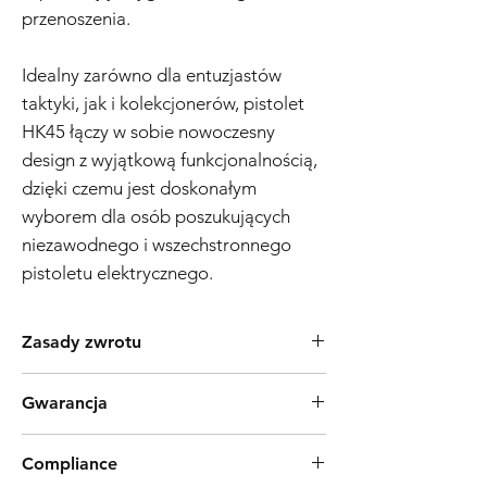
przenoszenia.
Idealny zarówno dla entuzjastów
taktyki, jak i kolekcjonerów, pistolet
HK45 łączy w sobie nowoczesny
design z wyjątkową funkcjonalnością,
dzięki czemu jest doskonałym
wyborem dla osób poszukujących
niezawodnego i wszechstronnego
pistoletu elektrycznego.
Zasady zwrotu
Produkty Tokyo Marui są powszechnie znane
Gwarancja
z wysokiej jakości procesu produkcyjnego i
niezawodności. Jeśli jednak odkryjesz wadę
Polityka Gwarancyjna Replik Airsoft – 3
uniemożliwiającą działanie produktu zgodnie
Compliance
Miesięcy Data Wejścia w Życie: 01.12.2024
z przeznaczeniem, oferujemy 7-dniowy