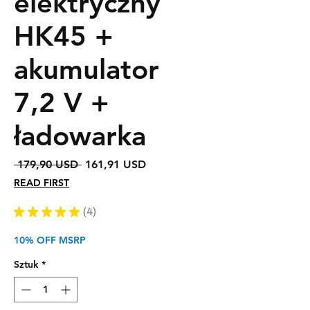
elektryczny
HK45 +
akumulator
7,2 V +
ładowarka
Regularna
Cena
 179,90 USD 
161,91 USD
cena
Rabatowa
READ FIRST
★
★
★
★
★
4
4
10% OFF MSRP
Sztuk
*