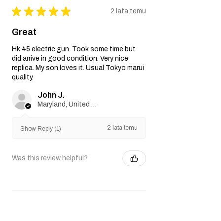
★
★
★
★
★
2 lata temu
Great
Hk 45 electric gun. Took some time but
did arrive in good condition. Very nice
replica. My son loves it. Usual Tokyo marui
quality.
John J.
Maryland, United States
2 lata temu
Show Reply (1)
Was this review helpful?