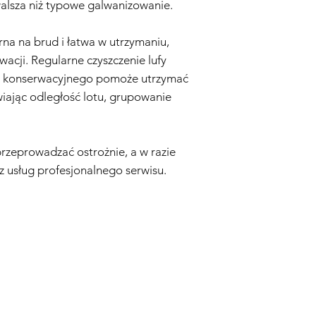
rwalsza niż typowe galwanizowanie.
obchodzenia się z rep
modyfikacji.
Zużycie Eksploatacyjn
na na brud i łatwa w utrzymaniu,
eksploatacyjne, w ty
cji. Regularne czyszczenie lufy
uszkodzenia wynikają
a konserwacyjnego pomoże utrzymać
są objęte Gwarancją.
ając odległość lotu, grupowanie
Nieoryginalne Części
replice airsoft zostan
akcesoria, które nie 
Sprzedawcę.
rzeprowadzać ostrożnie, a w razie
Proces Reklamacyjny:
 z usług profesjonalnego serwisu.
Kontakt z Obsługą Kl
airsoft jest objęta G
skontaktuj się z nas
adresem info@tokyom
Dowód Zakupu:
Aby r
konieczne będzie dos
dowodu zakupu, wyra
Ocena:
Nasz zespół te
określić, czy problem
Naprawa lub Wymian