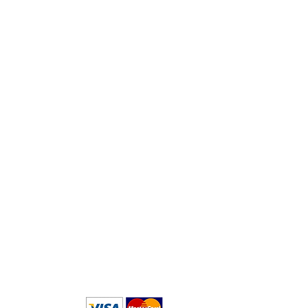
Logistyka:
Ma
Tokyo, M
usashino-s
hi,
za
S
ekimae 3-22-14, Japonia
tut
in
emów
Nu
 i
(
+8
mi
ńsku
się
sku
Wi
ku
70
andzku