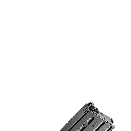
Gwarancją, Sprzedaw
naprawi lub wymieni r
komponenty. Koszty c
Sprzedawca.
Wysyłka Zwrotna:
W p
wymiany, Kupujący odp
do Sprzedawcy. Sprz
wysyłki.
Czas Trwania Gwaranc
Gwarancja rozpoczyna
przez okres sześciu (3
Zastrzeżenie:
Niniejsz
na Twoje ustawowe p
domniemane gwarancj
są ograniczone do cza
żadnym wypadku Spr
odpowiedzialności za
przypadkowe, wyniko
Zastrzegamy sobie pr
niniejszej polityki gw