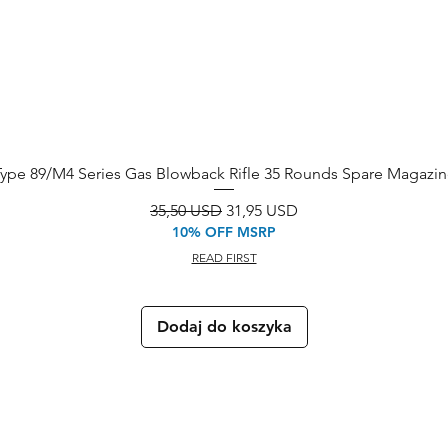
Type 89/M4 Series Gas Blowback Rifle 35 Rounds Spare Magazin
Regularna cena
Cena rabatowa
35,50 USD
31,95 USD
10% OFF MSRP
READ FIRST
Dodaj do koszyka