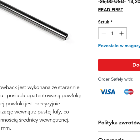
Regul
 26,00 USD 
18,2
cena
READ FIRST
Sztuk
*
Pozostało w magazy
Do
Order Safely with:
owback jest wykonana ze starannie
u i posiada opatentowaną powłokę
j powłoki jest precyzyjnie
ację wewnątrz pustej lufy, co
ennością średnicy wewnętrznej,
Polityka zwrotó
4 mm.
Produkty Tokyo Marui
Gwarancja