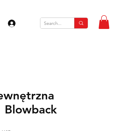
Zaloguj się
ewnętrzna
 Blowback