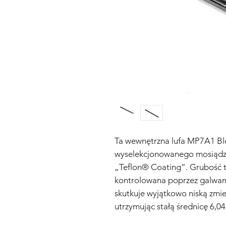
Ta wewnętrzna lufa MP7A1 Bl
wyselekcjonowanego mosiądz
„Teflon® Coating”. Grubość te
kontrolowana poprzez galwaniz
skutkuje wyjątkowo niską zmi
utrzymując stałą średnicę 6,0