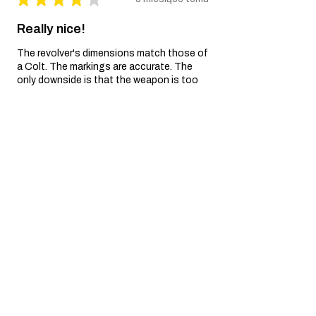
Really nice!
The revolver's dimensions match those of
a Colt. The markings are accurate. The
only downside is that the weapon is too
light. When will we see a metal replica
weighing a...
SHOW MORE
yves P.
Île-de-France, France
3 miesiące temu
Show Reply (1)
Was this review helpful?