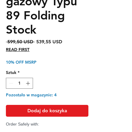
gazowy Typu
89 Folding
Stock
Regularna
Cena
 599,50 USD 
539,55 USD
cena
Rabatowa
READ FIRST
10% OFF MSRP
Sztuk
*
Pozostało w magazynie: 4
Dodaj do koszyka
Order Safely with: