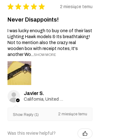
★
★
★
★
★
2 miesiące temu
Never Disappoints!
I was lucky enough to buy one of their last
Lighting Hawk models & Its breathtaking!
Not to mention also the crazy real
wooden box with receipt notes, It's
another Wo...
SHOW MORE
Javier S.
California, United States
2 miesiące temu
Show Reply (1)
Was this review helpful?