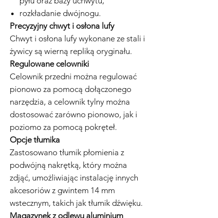
pyłu oraz bazy uchwytu,
rozkładanie dwójnogu.
Precyzyjny chwyt i osłona lufy
Chwyt i osłona lufy wykonane ze stali i
żywicy są wierną repliką oryginału.
Regulowane celowniki
Celownik przedni można regulować
pionowo za pomocą dołączonego
narzędzia, a celownik tylny można
dostosować zarówno pionowo, jak i
poziomo za pomocą pokręteł.
Opcje tłumika
Zastosowano tłumik płomienia z
podwójną nakrętką, który można
zdjąć, umożliwiając instalację innych
akcesoriów z gwintem 14 mm
wstecznym, takich jak tłumik dźwięku.
Magazynek z odlewu aluminium