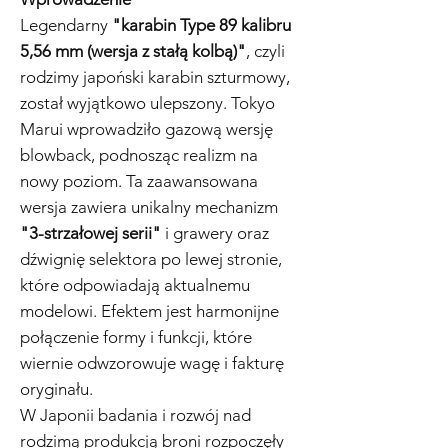
Legendarny
"karabin Type 89 kalibru
5,56 mm (wersja z stałą kolbą)"
, czyli
rodzimy japoński karabin szturmowy,
został wyjątkowo ulepszony. Tokyo
Marui wprowadziło gazową wersję
blowback, podnosząc realizm na
nowy poziom. Ta zaawansowana
wersja zawiera unikalny mechanizm
"3-strzałowej serii"
i grawery oraz
dźwignię selektora po lewej stronie,
które odpowiadają aktualnemu
modelowi. Efektem jest harmonijne
połączenie formy i funkcji, które
wiernie odwzorowuje wagę i fakturę
oryginału.
W Japonii badania i rozwój nad
rodzimą produkcją broni rozpoczęły