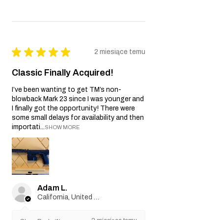
★
★
★
★
★
2 miesiące temu
Classic Finally Acquired!
I’ve been wanting to get TM’s non-
blowback Mark 23 since I was younger and
I finally got the opportunity! There were
some small delays for availability and then
importati...
SHOW MORE
Adam L.
California, United States