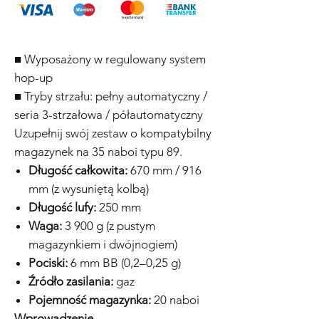
■ Wyposażony w regulowany system
hop-up
■ Tryby strzału: pełny automatyczny /
seria 3-strzałowa / półautomatyczny
Uzupełnij swój zestaw o kompatybilny
magazynek na 35 naboi typu 89.
Długość całkowita:
670 mm / 916
mm (z wysuniętą kolbą)
Długość lufy:
250 mm
Waga:
3 900 g (z pustym
magazynkiem i dwójnogiem)
Pociski:
6 mm BB (0,2–0,25 g)
Źródło zasilania:
gaz
Pojemność magazynka:
20 naboi
Wprowadzenie