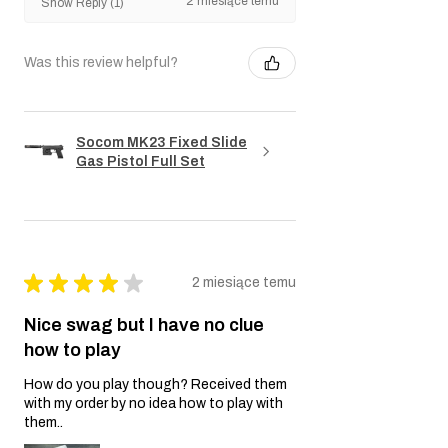
2 miesiące temu
Show Reply (1)
Was this review helpful?
Socom MK23 Fixed Slide
Gas Pistol Full Set
★
★
★
★
★
2 miesiące temu
Nice swag but I have no clue
how to play
How do you play though? Received them
with my order by no idea how to play with
them..