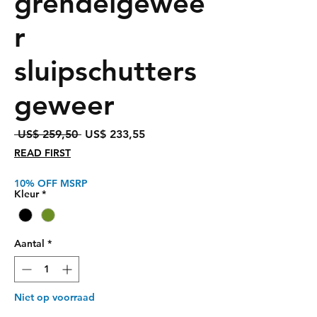
grendelgewee
r
sluipschutters
geweer
Normale
Verkoopprijs
 US$ 259,50 
US$ 233,55
prijs
READ FIRST
10% OFF MSRP
Kleur
*
Aantal
*
Niet op voorraad