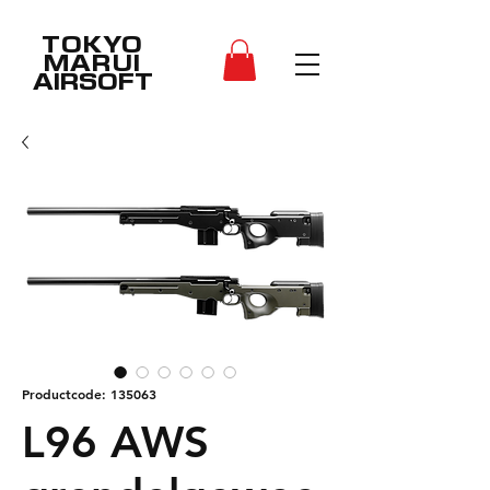
TOKYO
MARUI
AIRSOFT
Productcode: 135063
L96 AWS