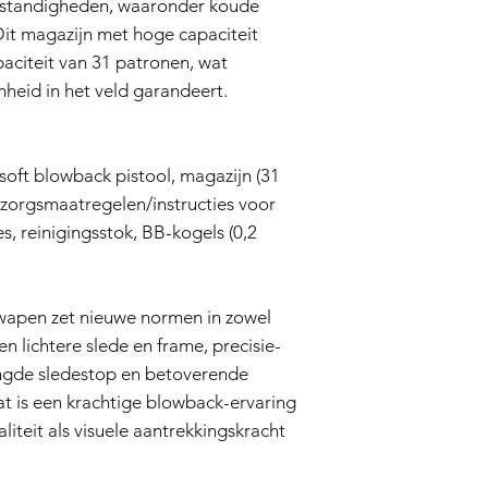
tandigheden, waaronder koude
Dit magazijn met hoge capaciteit
aciteit van 31 patronen, wat
eid in het veld garandeert.
oft blowback pistool, magazijn (31
zorgsmaatregelen/instructies voor
es, reinigingsstok, BB-kogels (0,2
rwapen zet nieuwe normen in zowel
en lichtere slede en frame, precisie-
engde sledestop en betoverende
t is een krachtige blowback-ervaring
liteit als visuele aantrekkingskracht