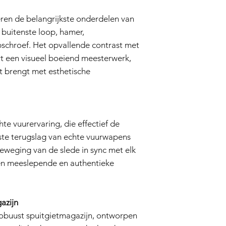
Dit garantiebeleid he
rechten als consument
ren de belangrijkste onderdelen van
wettelijk van toepassi
buitenste loop, hamer,
van deze garantie. I
ipschroef. Het opvallende contrast met
aansprakelijk voor ind
speciale of punitieve
rt een visueel boeiend meesterwerk,
Wij behouden ons het
ht brengt met esthetische
indien nodig te wijzi
te vuurervaring, die effectief de
uste terugslag van echte vuurwapens
eweging van de slede in sync met elk
en meeslepende en authentieke
azijn
robuust spuitgietmagazijn, ontworpen