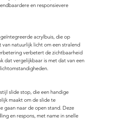
Aankoopbewijs:
Om
wendbaardere en responsievere
dient u een kopie
overleggen, waar
vermeld staat.
Evaluatie:
Ons tech
beoordelen om te
n geïntegreerde acrylbuis, die op
de garantie valt.
van natuurlijk licht om een stralend
Reparatie of verv
rbetering verbetert de zichtbaarheid
zal de verkoper, 
ak dat vergelijkbaar is met dat van een
airsoftgeweer of 
vervangen. De ver
e lichtomstandigheden.
onderdelen en ar
Retourzending:
Al
is de koper veran
tijl slide stop, die een handige
het airsoftgeweer
ijk maakt om de slide te
dekt de retourkos
Garantieduur:
te gaan naar de open stand. Deze
Deze garantie van 3
ling en respons, met name in snelle
aankoopdatum en is g
(3) maanden daarna.
Vrijwaring: