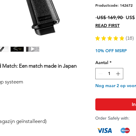
Productcode: 142672
Norm
 US$ 169,90 
US$ 
prijs
READ FIRST
★
★
★
★
★
16
16
10% OFF MSRP
Aantal
*
d Match: Een match made in Japan
up systeem
Nog maar 2 op voo
I
Order Safely with:
gazijn geïnstalleerd)