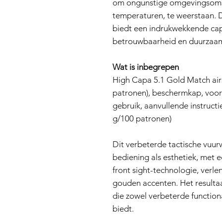
om ongunstige omgevingsoms
temperaturen, te weerstaan. 
biedt een indrukwekkende cap
betrouwbaarheid en duurzaamh
Wat is inbegrepen
High Capa 5.1 Gold Match airs
patronen), beschermkap, voor
gebruik, aanvullende instructi
g/100 patronen)
Dit verbeterde tactische vuu
bediening als esthetiek, met e
front sight-technologie, verl
gouden accenten. Het resultaa
die zowel verbeterde functiona
biedt.