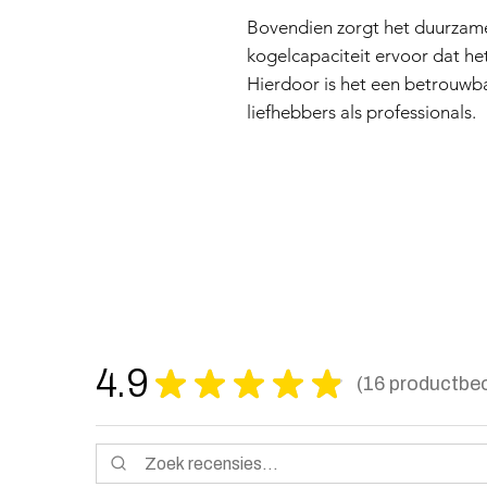
Bovendien zorgt het duurzam
kogelcapaciteit ervoor dat he
Hierdoor is het een betrouwb
liefhebbers als professionals.
4.9
★
★
★
★
★
16
productbeo
16