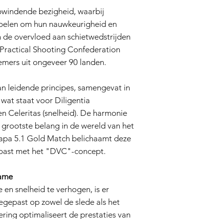
garantie dekt het 
pwindende bezigheid, waarbij
componenten erv
spelen om hun nauwkeurigheid en
Uitsluitingen van de 
n de overvloed aan schietwedstrijden
Nalatigheid en mi
l Practical Shooting Confederation
schade die het gev
ongelukken, misbru
emers uit ongeveer 90 landen.
ongeoorloofde wij
Slijtage:
Normale s
van leidende principes, samengevat in
cosmetische onv
wat staat voor Diligentia
veroorzaakt door 
 en Celeritas (snelheid). De harmonie
deze garantie.
Niet-originele on
 grootste belang in de wereld van het
er niet-originele 
Capa 5.1 Gold Match belichaamt deze
door de verkoper z
epast met het "DVC"-concept.
airsoftgeweer wor
Garantie claimproces
Neem contact op 
rame
mening bent dat 
 en snelheid te verhogen, is er
garantie valt van
egepast op zowel de slede als het
contact op met on
ring optimaliseert de prestaties van
info@tokyomaruiai