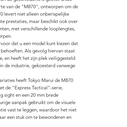
ongelukken, misbru
rte van de "M870", ontworpen om de
ongeoorloofde wij
0 levert niet alleen onberispelijke
Slijtage:
Normale s
e prestaties, maar beschikt ook over
cosmetische onv
veroorzaakt door 
nten, met verschillende looplengtes,
deze garantie.
erpen.
Niet-originele on
voor dat u een model kunt kiezen dat
er niet-originele 
 behoeften. Als gevolg hiervan staat
door de verkoper z
airsoftgeweer wor
 en heeft het zijn plek veiliggesteld
Garantie claimproces
in de industrie, gekoesterd vanwege
Neem contact op 
mening bent dat 
riaties heeft Tokyo Marui de M870
garantie valt van
contact op met on
t de "Express Tactical"-serie,
info@tokyomaruiai
ing sight en een 20 mm brede
Aankoopbewijs:
Om
urige aanpak gebruikt om de visuele
dient u een kopie
atie vast te leggen, waardoor het niet
overleggen, waar
 maar een stuk om te bewonderen en
vermeld staat.
Evaluatie:
Ons tech