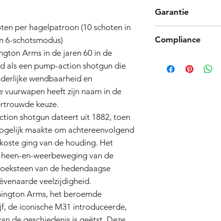
Tokyo Marui-product
Garantie
hoogwaardige produc
Mocht u echter een 
oten per hagelpatroon (10 schoten in
Airsoft-geweren Gar
product niet naar be
Compliance
in 6-schotsmodus)
Ingangsdatum:
01.11
retourtermijn van 7 
Garantiedekking:
ton Arms in de jaren 60 in de
verzendkosten en acc
Products such as rifl
Algemene garantie
nd als een pump-action shotgun die
de originele doos me
to be made compliant
maanden (de "Gara
Neem contact met on
nderlijke wendbaarheid en
(orange plug, extra d
airsoftwapens die
het retourproces.
5 working days for us
e vuurwapen heeft zijn naam in de
("de Verkoper") e
fully compliant with 
vakmanschapsprob
ertrouwde keuze.
understanding.
vanaf de aankoop
ion shotgun dateert uit 1882, toen
Omvang van de d
mogelijk maakte om achtereenvolgend
reparatie of verv
n koste ging van de houding. Het
verkoper, van elk
e heen-en-weerbeweging van de
defect blijkt te zi
normaal gebruik t
hoeksteen van de hedendaagse
garantie dekt het 
ëvenaarde veelzijdigheid.
componenten erv
mington Arms, het beroemde
Uitsluitingen van de 
, de iconische M31 introduceerde,
Nalatigheid en mi
schade die het gev
an de geschiedenis is geëtst. Deze