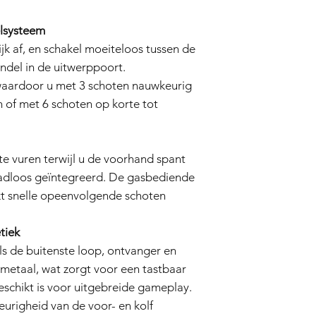
beoordelen om te
de garantie valt.
elsysteem
Reparatie of verv
ijk af, en schakel moeiteloos tussen de
zal de verkoper, 
airsoftgeweer of 
ndel in de uitwerppoort.
vervangen. De ver
 waardoor u met 3 schoten nauwkeurig
onderdelen en ar
n of met 6 schoten op korte tot
Retourzending:
Al
is de koper veran
het airsoftgeweer
dekt de retourkos
te vuren terwijl u de voorhand spant
Garantieduur:
naadloos geïntegreerd. De gasbediende
Deze garantie van 3
kt snelle opeenvolgende schoten
aankoopdatum en is g
(3) maanden daarna.
Vrijwaring:
tiek
Dit garantiebeleid he
 de buitenste loop, ontvanger en
rechten als consument
 metaal, wat zorgt voor een tastbaar
wettelijk van toepassi
van deze garantie. I
eschikt is voor uitgebreide gameplay.
aansprakelijk voor ind
urigheid van de voor- en kolf
speciale of punitieve