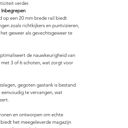
iciteit verder.
Wij behouden ons het
l Inbegrepen
indien nodig te wijzi
d op een 20 mm brede rail biedt
gen zoals richtkijkers en puntvizieren,
 het geweer als gevechtsgeweer te
ptimaliseert de nauwkeurigheid van
met 3 of 6 schoten, wat zorgt voor
eslagen, gegoten gastank is bestand
s eenvoudig te vervangen, wat
eert.
tronen en ontworpen om echte
 biedt het meegeleverde magazijn