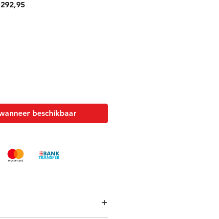
ale
Verkoopprijs
292,95
wanneer beschikbaar