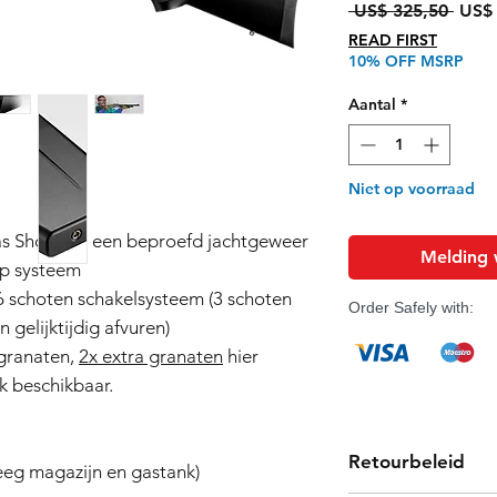
Norm
 US$ 325,50 
US$ 
prijs
READ FIRST
10% OFF MSRP
Aantal
*
Niet op voorraad
as Shotgun: een beproefd jachtgeweer
Melding 
up systeem
6 schoten schakelsysteem (3 schoten
Order Safely with:
n gelijktijdig afvuren)
granaten,
2x extra granaten
hier
 beschikbaar.
Retourbeleid
 leeg magazijn en gastank)