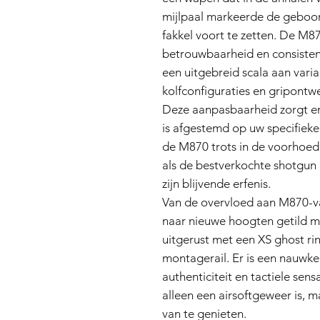
mijlpaal markeerde de geboo
fakkel voort te zetten. De M87
betrouwbaarheid en consistent
een uitgebreid scala aan varia
kolfconfiguraties en gripontw
Deze aanpasbaarheid zorgt er
is afgestemd op uw specifieke
de M870 trots in de voorhoede,
als de bestverkochte shotgun 
zijn blijvende erfenis.
Van de overvloed aan M870-va
naar nieuwe hoogten getild me
uitgerust met een XS ghost r
montagerail. Er is een nauwke
authenticiteit en tactiele sens
alleen een airsoftgeweer is,
van te genieten.