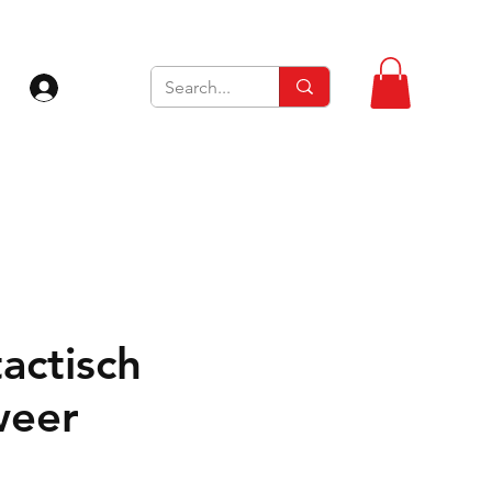
Inloggen
actisch
weer