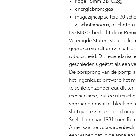
kogel: 6mm BB (0,2g)
energiebron: gas
magazijncapaciteit: 30 sch
3-schotsmodus, 5 schoten 
De M870, bedacht door Reming
Verenigde Staten, staat beke
geprezen wordt om zijn uitzo
robuustheid. Dit legendarisch
geschiedenis geëtst als een v
De oorsprong van de pomp-act
het ingenieuze ontwerp het 
te schieten zonder dat dit te
mechanisme, dat de ritmisch
voorhand omvatte, bleek de 
shotgun te zijn, en bood onge
Snel door naar 1931 toen Re
Amerikaanse vuurwapenbedrijf
een wapen dat in de annalen v