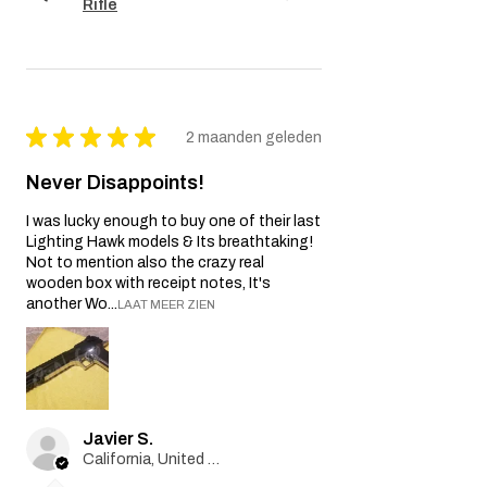
Rifle
★
★
★
★
★
2 maanden geleden
Never Disappoints!
I was lucky enough to buy one of their last
Lighting Hawk models & Its breathtaking!
Not to mention also the crazy real
wooden box with receipt notes, It's
another Wo...
LAAT MEER ZIEN
Javier S.
California, United States