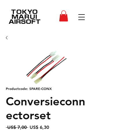
TOKYO
MARUI
AIRSOFT
Productcode: SPARE-CONX
Conversieconn
ectorset
Normale
Verkoopprijs
 US$ 7,00 
US$ 6,30