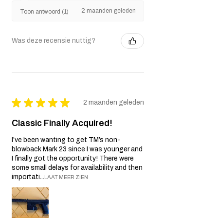
2 maanden geleden
Toon antwoord (1)
Was deze recensie nuttig?
★
★
★
★
★
2 maanden geleden
Classic Finally Acquired!
I’ve been wanting to get TM’s non-
blowback Mark 23 since I was younger and
I finally got the opportunity! There were
some small delays for availability and then
importati...
LAAT MEER ZIEN