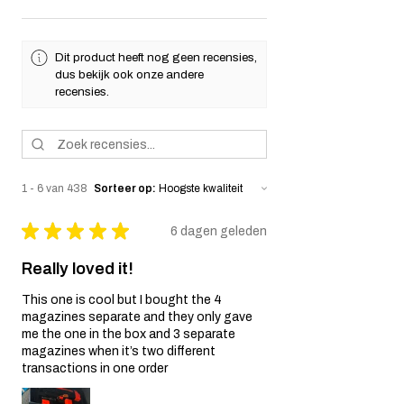
onderdeel of component dat defect
blijkt te zijn in materiaal of vakmanschap
bij normaal gebruik tijdens de
Dit product heeft nog geen recensies,
garantieperiode. De garantie dekt het
dus bekijk ook onze andere
airsoftgeweer zelf en de interne
recensies.
componenten ervan.
Uitsluitingen van de garantie:
Nalatigheid en misbruik:
Deze garantie
dekt geen schade die het gevolg is van
nalatigheid, ongelukken, misbruik,
1 - 6 van 438
Sorteer op:
onjuist gebruik of ongeoorloofde
wijzigingen aan het airsoftgeweer.
★
★
★
★
★
6 dagen geleden
Slijtage:
Normale slijtage, met inbegrip
van cosmetische onvolkomenheden en
Really loved it!
schade veroorzaakt door normaal
gebruik, valt niet onder deze garantie.
This one is cool but I bought the 4
Niet-originele onderdelen:
De garantie
magazines separate and they only gave
vervalt indien er niet-originele
me the one in the box and 3 separate
onderdelen of accessoires, die niet door
magazines when it’s two different
de verkoper zijn geleverd, op of in het
transactions in one order
airsoftgeweer worden gebruikt.