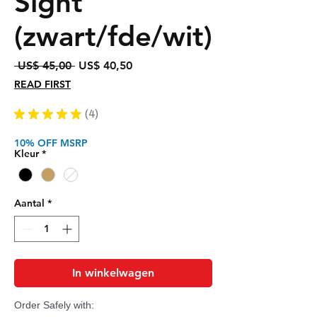
Sight
(zwart/fde/wit)
Normale
Verkoopprijs
 US$ 45,00 
US$ 40,50
prijs
READ FIRST
★
★
★
★
★
4
4
10% OFF MSRP
Kleur
*
Aantal
*
In winkelwagen
Order Safely with: