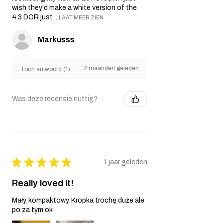
wish they'd make a white version of the
4.3 DOR just ...
LAAT MEER ZIEN
Markusss
2 maanden geleden
Toon antwoord (1)
Was deze recensie nuttig?
★
★
★
★
★
1 jaar geleden
Really loved it!
Mały, kompaktowy. Kropka trochę duże ale
po za tym ok