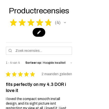
make it fully compliant with US laws. Thank
you for your understanding.
Productrecensies
★
★
★
★
★
4
4
1 - 4 van 4
Sorteer op:
★
★
★
★
★
2 maanden geleden
fits perfectly on my 4.3 DOR i
love it
I loved the compact smooth install
design, and its sight picture isnt
restricting my view at all. i loved it. I just