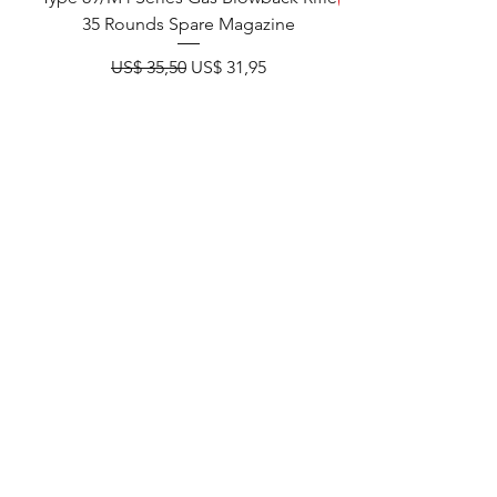
35 Rounds Spare Magazine
M933 Commando Elect
Normale prijs
Verkoopprijs
US$ 35,50
US$ 31,95
10% OFF MSRP
READ FIRST
In winkelwagen
Customers
Reviews