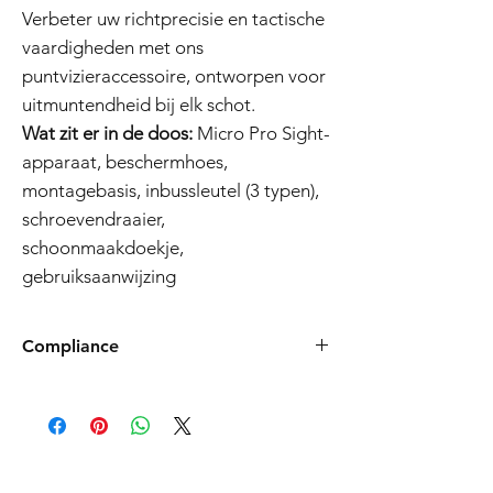
Verbeter uw richtprecisie en tactische
vaardigheden met ons
puntvizieraccessoire, ontworpen voor
uitmuntendheid bij elk schot.
Wat zit er in de doos:
Micro Pro Sight-
apparaat, beschermhoes,
montagebasis, inbussleutel (3 typen),
schroevendraaier,
schoonmaakdoekje,
gebruiksaanwijzing
Compliance
Products such as rifles and pistols sent to
the USA need to be made compliant with
US federal laws about airsoft (orange plug,
extra documents). Please allow an extra 3-5
working days for us to process your order to