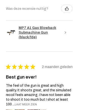
Was deze recensie nuttig?
MP7 A1 Gas Blowback
Submachine Gun
(black/fde)
★
★
★
★
★
2 maanden geleden
Best gun ever!
The feel of the gun is great and high
quality. It shoots great, and the simulated
recoil feels amazing. I have not been able
to shoot it too much but I shot at least
100 ...
LAAT MEER ZIEN