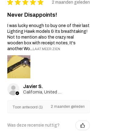
★
★
★
★
★
2 maanden geleden
Never Disappoints!
I was lucky enough to buy one of their last
Lighting Hawk models & Its breathtaking!
Not to mention also the crazy real
wooden box with receipt notes, It's
another Wo...
LAAT MEER ZIEN
Javier S.
California, United States
2 maanden geleden
Toon antwoord (1)
Was deze recensie nuttig?