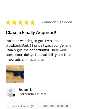
★
★
★
★
★
2 maanden geleden
Classic Finally Acquired!
I’ve been wanting to get TM’s non-
blowback Mark 23 since I was younger and
I finally got the opportunity! There were
some small delays for availability and then
importati...
LAAT MEER ZIEN
Adam L.
California, United States
2 maanden geleden
Toon antwoord (1)