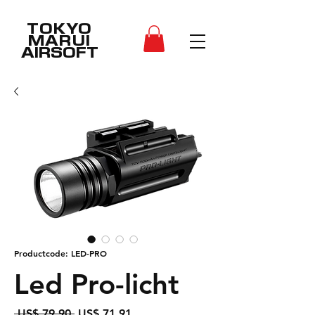
TOKYO
MARUI
AIRSOFT
Productcode: LED-PRO
Led Pro-licht
Normale
Verkoopprijs
 US$ 79,90 
US$ 71,91