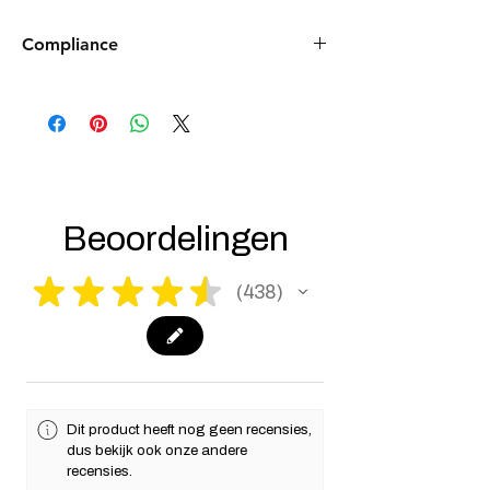
Compliance
Products such as rifles and pistols sent to
the USA need to be made compliant with
US federal laws about airsoft (orange plug,
extra documents). Please allow an extra 3-5
working days for us to process your order to
make it fully compliant with US laws. Thank
you for your understanding.
Beoordelingen
★
★
★
★
★
438
438
Dit product heeft nog geen recensies,
dus bekijk ook onze andere
recensies.