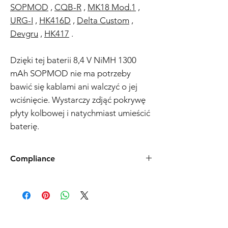
SOPMOD
,
CQB-R
,
MK18 Mod.1
,
URG-I
,
HK416D
,
Delta Custom
,
Devgru
,
HK417
.
Dzięki tej baterii 8,4 V NiMH 1300
mAh SOPMOD nie ma potrzeby
bawić się kablami ani walczyć o jej
wciśnięcie. Wystarczy zdjąć pokrywę
płyty kolbowej i natychmiast umieścić
baterię.
Compliance
Products such as rifles and pistols sent to
the USA need to be made compliant with
US federal laws about airsoft (orange plug,
extra documents). Please allow an extra 3-5
working days for us to process your order to