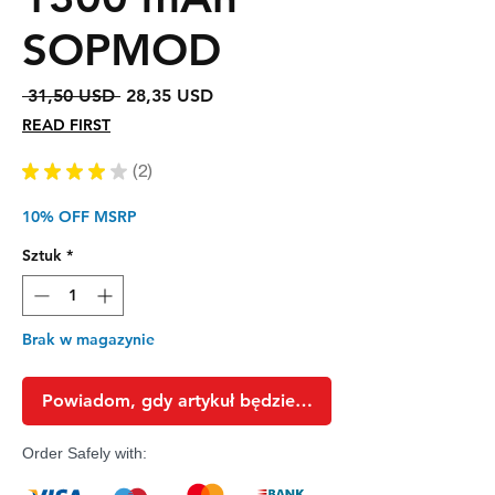
SOPMOD
Regularna
Cena
 31,50 USD 
28,35 USD
cena
Rabatowa
READ FIRST
★
★
★
★
★
2
2
10% OFF MSRP
Sztuk
*
Brak w magazynie
Powiadom, gdy artykuł będzie dostępny
Order Safely with: