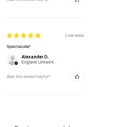
★
★
★
★
★
1 rok temu
Spectacular!
Alexander D.
England, United Kingdom
Was this review helpful?