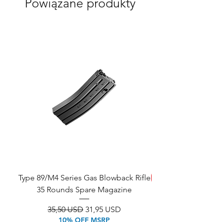
Powiązane produkty
Type 89/M4 Series Gas Blowback Rifle
SAVE!
35 Rounds Spare Magazine
M933 Commando Elect
Regularna cena
Cena rabatowa
35,50 USD
31,95 USD
10% OFF MSRP