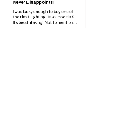
Never Disappoints!
I was lucky enough to buy one of
their last Lighting Hawk models &
Its breathtaking! Not to mention
also the crazy real wooden box with
receipt notes, It's another Wo...
SHOW MORE
Javier S.
California, United States
2 miesiące temu
Show Reply (1)