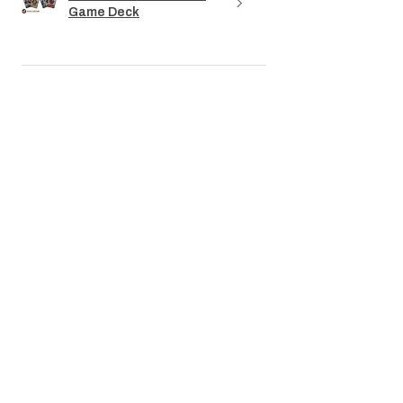
Game Deck
★
★
★
★
★
3 miesiące temu
Really nice!
The revolver's dimensions match those of
a Colt. The markings are accurate. The
only downside is that the weapon is too
light. When will we see a metal replica
weighing a...
SHOW MORE
yves P.
Île-de-France, France