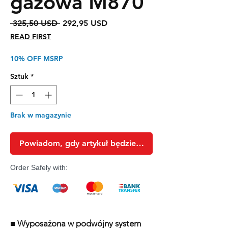
gazowa M870
Regularna
Cena
 325,50 USD 
292,95 USD
cena
Rabatowa
READ FIRST
10% OFF MSRP
Sztuk
*
Brak w magazynie
Powiadom, gdy artykuł będzie dostępny
Order Safely with:
■ Wyposażona w podwójny system