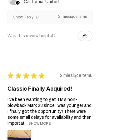
California, United States
2 miesiące temu
Show Reply (1)
Was this review helpful?
★
★
★
★
★
2 miesiące temu
Classic Finally Acquired!
I’ve been wanting to get TM’s non-
blowback Mark 23 since I was younger and
I finally got the opportunity! There were
some small delays for availability and then
importati...
SHOW MORE