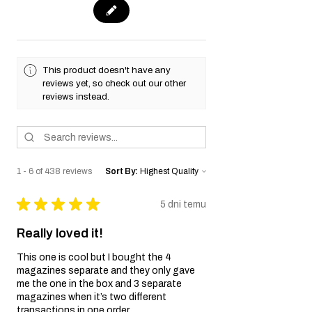
komponentu uznanego za wadliwy z
powodu materiałów lub wykonania podczas
normalnego użytkowania w okresie
Gwarancji. Gwarancja dotyczy samej repliki
airsoft oraz jej wewnętrznych komponentów.
This product doesn't have any
Wyłączenia Gwarancji:
reviews yet, so check out our other
Zaniedbanie i Niewłaściwe
reviews instead.
Użytkowanie:
Gwarancja nie obejmuje
uszkodzeń wynikających z zaniedbania,
niewłaściwego użytkowania,
nieprawidłowego obchodzenia się z repliką
airsoft lub nieautoryzowanych modyfikacji.
1 - 6 of 438 reviews
Sort By:
Zużycie Eksploatacyjne:
Normalne zużycie
eksploatacyjne, w tym niedoskonałości
★
★
★
★
★
5 dni temu
kosmetyczne oraz uszkodzenia wynikające z
regularnego użytkowania, nie są objęte
Really loved it!
Gwarancją.
Nieoryginalne Części:
Gwarancja traci
This one is cool but I bought the 4
ważność, jeśli w replice airsoft zostaną użyte
magazines separate and they only gave
nieoryginalne części lub akcesoria, które nie
me the one in the box and 3 separate
zostały dostarczone przez Sprzedawcę.
magazines when it’s two different
Proces Reklamacyjny:
transactions in one order