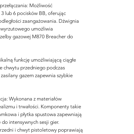
Wyłączenia Gwarancji
 przełączania: Możliwość
Zaniedbanie i Niewła
3 lub 6 pocisków BB, oferując
obejmuje uszkodzeń w
odległości zaangażowania. Dźwignia
niewłaściwego użytk
obchodzenia się z rep
u wyrzutowego umożliwia
modyfikacji.
zelby gazowej M870 Breacher do
Zużycie Eksploatacyjn
eksploatacyjne, w ty
uszkodzenia wynikają
są objęte Gwarancją.
ikalną funkcję umożliwiającą ciągłe
Nieoryginalne Części
cie chwytu przedniego podczas
replice airsoft zostan
 zasilany gazem zapewnia szybkie
akcesoria, które nie 
Sprzedawcę.
Proces Reklamacyjny:
Kontakt z Obsługą Kl
ukcja: Wykonana z materiałów
airsoft jest objęta G
alizmu i trwałości. Komponenty takie
skontaktuj się z nas
zamkowa i płytka spustowa zapewniają
adresem info@tokyom
do intensywnych sesji gier.
Dowód Zakupu:
Aby r
konieczne będzie dos
rzedni i chwyt pistoletowy poprawiają