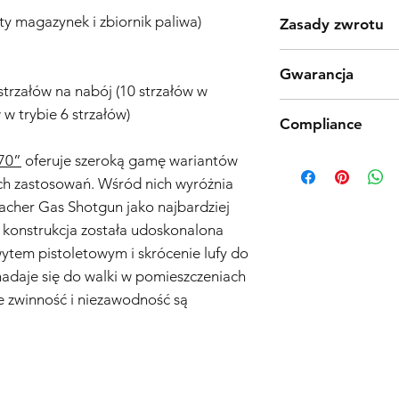
ty magazynek i zbiornik paliwa)
Zasady zwrotu
Produkty Tokyo Marui
Gwarancja
jakości procesu prod
trzałów na nabój (10 strzałów w
jednak odkryjesz wad
Polityka Gwarancyjna 
w w trybie 6 strzałów)
produktu zgodnie z 
Compliance
Wejścia w Życie: 01.1
dniowy zwrot. Należy
Zakres Gwarancji:
kosztów przesyłki i a
Products such as rifl
70”
oferuje szeroką gamę wariantów
Ogólne Informacje o 
oryginalnym pudełku z
to be made compliant
h zastosowań. Wśród nich wyróżnia
gwarancja („Gwarancja
akcesoria. Skontaktuj
(orange plug, extra d
zakupionych w sklepi
acher Gas Shotgun jako najbardziej
informacji na temat 
5 working days for us
(„Sprzedawca”) i obe
 konstrukcja została udoskonalona
fully compliant with 
problemy z jakością 
understanding.
ytem pistoletowym i skrócenie lufy do
daty zakupu.
 nadaje się do walki w pomieszczeniach
Zakres Ochrony:
Gwar
wymianę, według uzn
ie zwinność i niezawodność są
lub komponentu uzn
materiałów lub wyko
użytkowania w okresi
samej repliki airsoft 
komponentów.