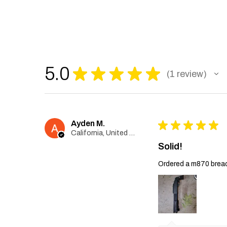
5.0
★
★
★
★
★
1
review
1
Ayden M.
★
★
★
★
★
California, United States
Solid!
Ordered a m870 breach