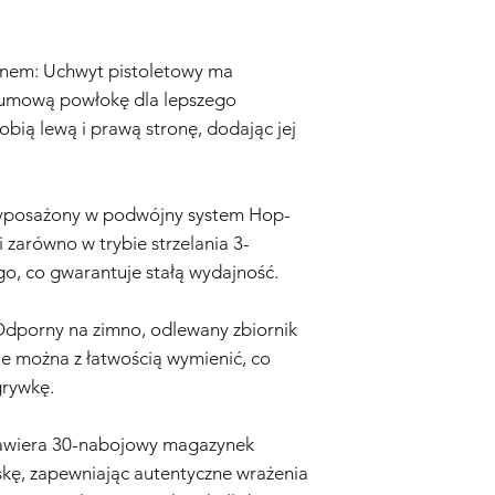
dowodu zakupu, wyra
Ocena:
Nasz zespół te
określić, czy problem
onem: Uchwyt pistoletowy ma
Naprawa lub Wymian
Gwarancją, Sprzedaw
 gumową powłokę dla lepszego
naprawi lub wymieni r
obią lewą i prawą stronę, dodając jej
komponenty. Koszty c
Sprzedawca.
Wysyłka Zwrotna:
W p
wymiany, Kupujący odp
posażony w podwójny system Hop-
do Sprzedawcy. Sprz
 zarówno w trybie strzelania 3-
wysyłki.
ego, co gwarantuje stałą wydajność.
Czas Trwania Gwaranc
Gwarancja rozpoczyna
przez okres sześciu (3
Odporny na zimno, odlewany zbiornik
Zastrzeżenie:
Niniejsz
e można z łatwością wymienić, co
na Twoje ustawowe p
grywkę.
domniemane gwarancj
są ograniczone do cza
Zawiera 30-nabojowy magazynek
żadnym wypadku Spr
odpowiedzialności za
kę, zapewniając autentyczne wrażenia
przypadkowe, wyniko