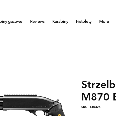
biny gazowe
Reviews
Karabiny
Pistolety
More
Strzel
M870 B
SKU: 140326