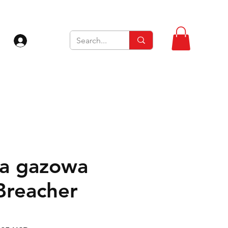
Zaloguj się
ba gazowa
reacher