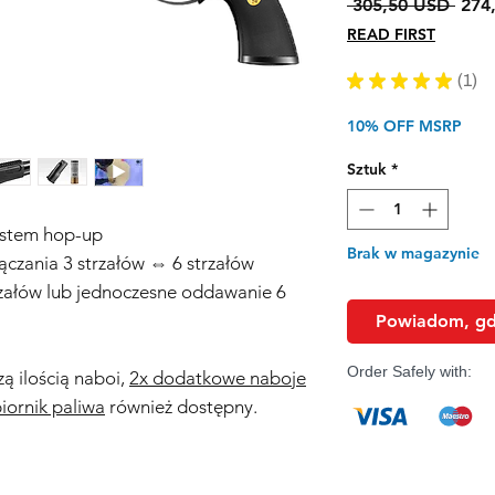
Regu
 305,50 USD 
274
cena
READ FIRST
★
★
★
★
★
1
1
10% OFF MSRP
Sztuk
*
stem hop-up
Brak w magazynie
czania 3 strzałów ⇔ 6 strzałów
załów lub jednoczesne oddawanie 6
Powiadom, gdy
Order Safely with:
zą ilością naboi,
2x dodatkowe naboje
ornik paliwa
również dostępny.