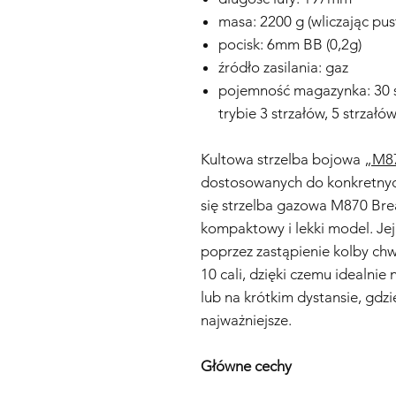
masa: 2200 g (wliczając pus
pocisk: 6mm BB (0,2g)
źródło zasilania: gaz
pojemność magazynka: 30 s
trybie 3 strzałów, 5 strzałó
Kultowa strzelba bojowa
„M8
dostosowanych do konkretnyc
się strzelba gazowa M870 Bre
kompaktowy i lekki model. Jej
poprzez zastąpienie kolby chw
10 cali, dzięki czemu idealnie
lub na krótkim dystansie, gdz
najważniejsze.
Główne cechy