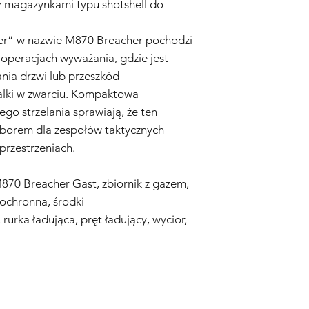
 z magazynkami typu shotshell do
Zastrzegamy sobie pr
niniejszej polityki gw
er” w nazwie M870 Breacher pochodzi
w operacjach wyważania, gdzie jest
ia drzwi lub przeszkód
alki w zwarciu. Kompaktowa
ego strzelania sprawiają, że ten
yborem dla zespołów taktycznych
przestrzeniach.
870 Breacher Gast, zbiornik z gazem,
 ochronna, środki
 rurka ładująca, pręt ładujący, wycior,