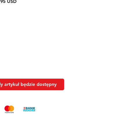
larna
Cena
,95 USD
Rabatowa
 artykuł będzie dostępny