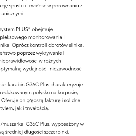
Zaniedbanie i Niewła
kcję spustu i trwałość w porównaniu z
obejmuje uszkodzeń w
hanicznymi.
niewłaściwego użytk
obchodzenia się z rep
„system PLUS” obejmuje
modyfikacji.
Zużycie Eksploatacyjn
mpleksowego monitorowania i
eksploatacyjne, w ty
lnika. Oprócz kontroli obrotów silnika,
uszkodzenia wynikają
eństwo poprzez wykrywanie i
są objęte Gwarancją.
nieprawidłowości w różnych
Nieoryginalne Części
replice airsoft zostan
ptymalną wydajność i niezawodność.
akcesoria, które nie 
Sprzedawcę.
ie: karabin G36C Plus charakteryzuje
Proces Reklamacyjny:
zredukowanym połysku na korpusie,
Kontakt z Obsługą Kl
. Oferuje on głębszą fakturę i solidne
airsoft jest objęta G
skontaktuj się z nas
lem, jak i trwałością.
adresem info@tokyom
Dowód Zakupu:
Aby r
ka/muszarka: G36C Plus, wyposażony w
konieczne będzie dos
średniej długości szczerbinki,
dowodu zakupu, wyra