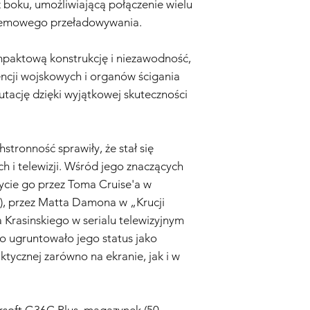
 boku, umożliwiającą połączenie wielu
niniejszej polityki gw
lemowego przeładowywania.
paktową konstrukcję i niezawodność,
gencji wojskowych i organów ścigania
utację dzięki wyjątkowej skuteczności
stronność sprawiły, że stał się
 i telewizji. Wśród jego znaczących
cie go przez Toma Cruise'a w
06), przez Matta Damona w „Krucji
a Krasinskiego w serialu telewizyjnym
o ugruntowało jego status jako
tycznej zarówno na ekranie, jak i w
rsoft G36C Plus, magazynek (50