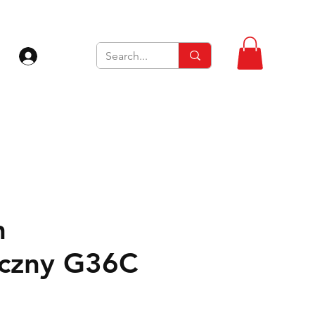
Zaloguj się
n
yczny G36C