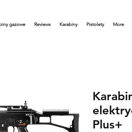
biny gazowe
Reviews
Karabiny
Pistolety
More
Karabi
elektr
Plus+