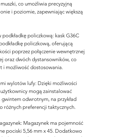
Ocena:
Nasz zespół te
i muszki, co umożliwia precyzyjną
określić, czy problem
ionie i poziomie, zapewniając większą
Naprawa lub Wymian
Gwarancją, Sprzedaw
naprawi lub wymieni r
komponenty. Koszty c
 podkładkę policzkową: kask G36C
Sprzedawca.
 podkładkę policzkową, oferującą
Wysyłka Zwrotna:
W p
okości poprzez połączenie wewnętrznej
wymiany, Kupujący odp
wej oraz dwóch dystansowników, co
do Sprzedawcy. Sprz
wysyłki.
t i możliwość dostosowania.
Czas Trwania Gwaranc
Gwarancja rozpoczyna
mi wylotów lufy: Dzięki możliwości
przez okres sześciu (3
 użytkownicy mogą zainstalować
Zastrzeżenie:
Niniejsz
na Twoje ustawowe p
m gwintem odwrotnym, na przykład
domniemane gwarancj
o różnych preferencji taktycznych.
są ograniczone do cza
żadnym wypadku Spr
y magazynek: Magazynek ma pojemność
odpowiedzialności za
ne pociski 5,56 mm x 45. Dodatkowo
przypadkowe, wyniko
Zastrzegamy sobie pr