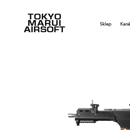
TOKYO
MARUI
Sklep
Kara
AIRSOFT