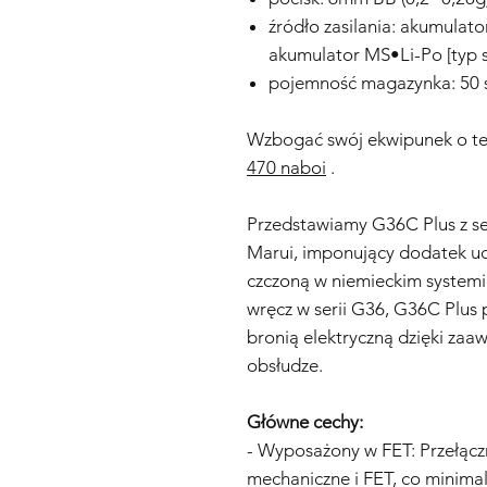
źródło zasilania: akumulat
akumulator MS•Li-Po [typ 
pojemność magazynka: 50 
Wzbogać swój ekwipunek o t
470 naboi
.
Przedstawiamy G36C Plus z ser
Marui, imponujący dodatek uc
czczoną w niemieckim system
wręcz w serii G36, G36C Plus
bronią elektryczną dzięki za
obsłudze.
Główne cechy:
- Wyposażony w FET: Przełącz
mechaniczne i FET, co minimal