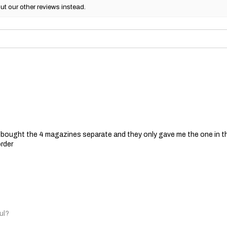
ut our other reviews instead.
 I bought the 4 magazines separate and they only gave me the one in t
order
ul?