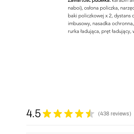
naboi), osłona policzka, narzęd
baki policzkowej x 2, dystans d
imbusowy, nasadka ochronna, ś
rurka ładująca, pręt ładujący, 
4.5
★
★
★
★
★
438
reviews
438