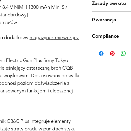
Zasady zwrotu
or 8,4 V NiMH 1300 mAh Mini S /
standardowy]
Produkty Tokyo Marui
Gwarancja
jakości procesu prod
strzałów
jednak odkryjesz wad
Polityka Gwarancyjna 
produktu zgodnie z 
Compliance
Wejścia w Życie: 01.1
en dodatkowy
magazynek mieszczący
dniowy zwrot. Należy
Zakres Gwarancji:
kosztów przesyłki i a
Products such as rifl
Ogólne Informacje o 
oryginalnym pudełku z
to be made compliant
gwarancja („Gwarancja
akcesoria. Skontaktuj
(orange plug, extra d
ii Electric Gun Plus firmy Tokyo
zakupionych w sklepi
informacji na temat 
5 working days for us
ieleśniający ostateczną broń CQB
(„Sprzedawca”) i obe
fully compliant with 
problemy z jakością 
ie wojskowym. Dostosowany do walki
understanding.
daty zakupu.
 podnosi poziom doświadczenia z
Zakres Ochrony:
Gwar
awansowanym funkcjom i ulepszonej
wymianę, według uzn
lub komponentu uzn
materiałów lub wyko
użytkowania w okresi
samej repliki airsoft 
nik G36C Plus integruje elementy
komponentów.
izuje straty prądu w punktach styku,
Wyłączenia Gwarancji