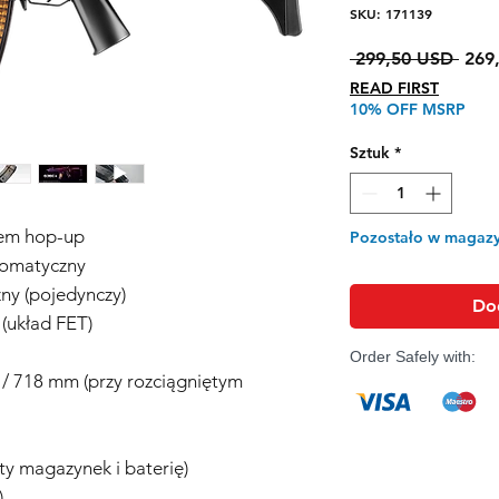
SKU: 171139
Regu
 299,50 USD 
269
cena
READ FIRST
10% OFF MSRP
Sztuk
*
em hop-up
Pozostało w magazy
utomatyczny
ny (pojedynczy)
Do
(układ FET)
Order Safely with:
 / 718 mm (przy rozciągniętym
ty magazynek i baterię)
)