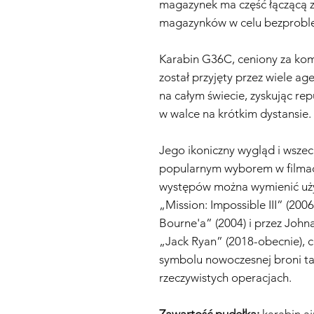
magazynek ma część łączącą z
magazynków w celu bezprob
Karabin G36C, ceniony za kom
został przyjęty przez wiele a
na całym świecie, zyskując rep
w walce na krótkim dystansie.
Jego ikoniczny wygląd i wszech
popularnym wyborem w filmach
występów można wymienić uży
„Mission: Impossible III” (20
Bourne'a” (2004) i przez John
„Jack Ryan” (2018-obecnie), c
symbolu nowoczesnej broni tak
rzeczywistych operacjach.
Zawartość pudełka:
karabin ai