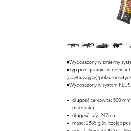
■Wyposażony w zmienny syst
■Typ przełączania: w pełni a
(powtarzający)/półautomatycz
■Wyposażony w system PLUS 
długość całkowita: 500 mm
materiale)
długość lufy: 247mm
masa: 2885 g (wliczając pus
pocisk: 6mm BB (0,2~0,28g