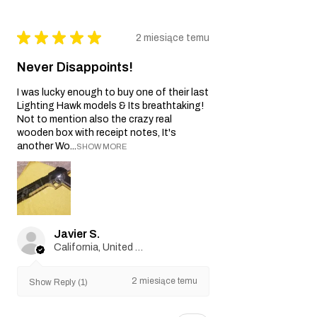
★
★
★
★
★
2 miesiące temu
Never Disappoints!
I was lucky enough to buy one of their last
Lighting Hawk models & Its breathtaking!
Not to mention also the crazy real
wooden box with receipt notes, It's
another Wo...
SHOW MORE
Javier S.
California, United States
2 miesiące temu
Show Reply (1)