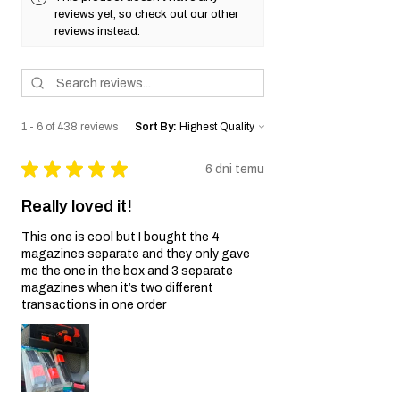
Wyłączenia Gwarancji:
reviews yet, so check out our other
Zaniedbanie i Niewłaściwe
reviews instead.
Użytkowanie:
Gwarancja nie obejmuje
uszkodzeń wynikających z zaniedbania,
niewłaściwego użytkowania,
nieprawidłowego obchodzenia się z repliką
airsoft lub nieautoryzowanych modyfikacji.
1 - 6 of 438 reviews
Sort By:
Zużycie Eksploatacyjne:
Normalne zużycie
eksploatacyjne, w tym niedoskonałości
★
★
★
★
★
6 dni temu
kosmetyczne oraz uszkodzenia wynikające z
regularnego użytkowania, nie są objęte
Really loved it!
Gwarancją.
Nieoryginalne Części:
Gwarancja traci
This one is cool but I bought the 4
ważność, jeśli w replice airsoft zostaną użyte
magazines separate and they only gave
nieoryginalne części lub akcesoria, które nie
me the one in the box and 3 separate
zostały dostarczone przez Sprzedawcę.
magazines when it’s two different
Proces Reklamacyjny:
transactions in one order
Kontakt z Obsługą Klienta:
Jeśli uważasz, że
Twoja replika airsoft jest objęta Gwarancją z
powodu wady fabrycznej, skontaktuj się z
naszym zespołem Obsługi Klienta pod
adresem info@tokyomarui.shop.