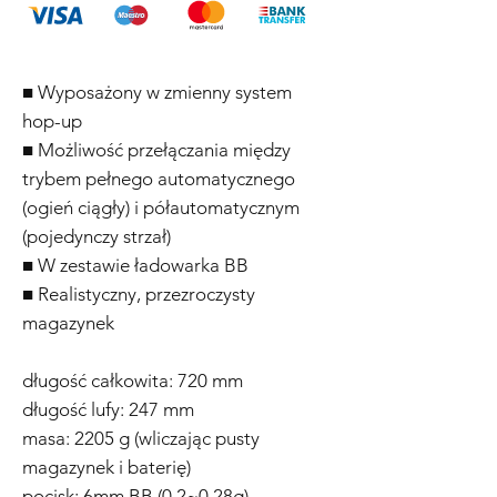
■ Wyposażony w zmienny system
hop-up
■ Możliwość przełączania między
trybem pełnego automatycznego
(ogień ciągły) i półautomatycznym
(pojedynczy strzał)
■ W zestawie ładowarka BB
■ Realistyczny, przezroczysty
magazynek
długość całkowita: 720 mm
długość lufy: 247 mm
masa: 2205 g (wliczając pusty
magazynek i baterię)
pocisk: 6mm BB (0,2~0,28g)