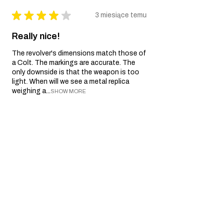
★
★
★
★
★
3 miesiące temu
Really nice!
The revolver's dimensions match those of
a Colt. The markings are accurate. The
only downside is that the weapon is too
light. When will we see a metal replica
weighing a...
SHOW MORE
yves P.
Île-de-France, France
3 miesiące temu
Show Reply (1)
Was this review helpful?