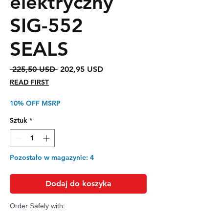
elektryczny
SIG-552
SEALS
Regularna
Cena
 225,50 USD 
202,95 USD
cena
Rabatowa
READ FIRST
10% OFF MSRP
Sztuk
*
Pozostało w magazynie: 4
Dodaj do koszyka
Order Safely with: