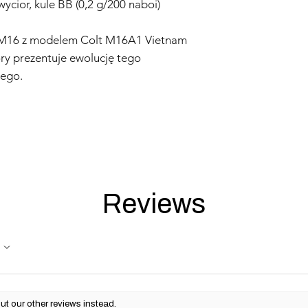
wycior, kule BB (0,2 g/200 naboi)
u M16 z modelem Colt M16A1 Vietnam
óry prezentuje ewolucję tego
wego.
Reviews
ut our other reviews instead.