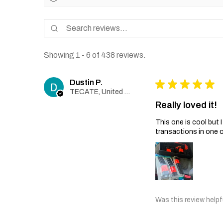
Showing 1 - 6 of 438 reviews.
Dustin P.
★
★
★
★
★
TECATE, United States
Really loved it!
This one is cool but
transactions in one 
Was this review helpf