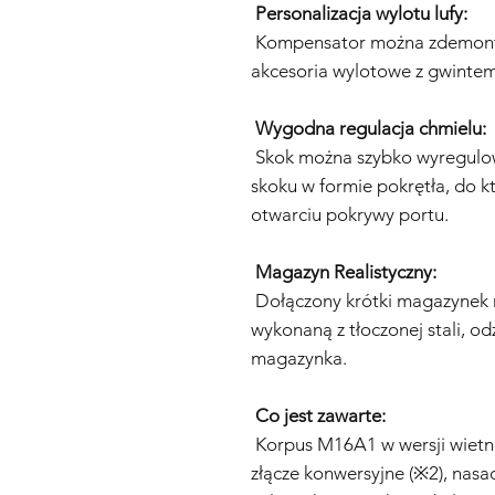
Personalizacja wylotu lufy:
Kompensator można zdemont
akcesoria wylotowe z gwinte
Wygodna regulacja chmielu:
Skok można szybko wyregulo
skoku w formie pokrętła, do k
otwarciu pokrywy portu.
Magazyn Realistyczny:
Dołączony krótki magazynek 
wykonaną z tłoczonej stali, o
magazynka.
Co jest zawarte:
Korpus M16A1 w wersji wietna
złącze konwersyjne (※2), nasa