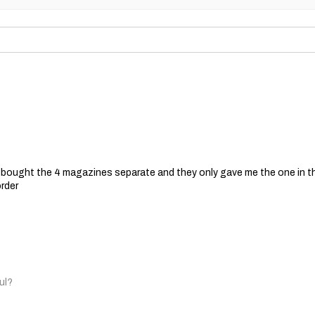
 I bought the 4 magazines separate and they only gave me the one in t
order
ul?