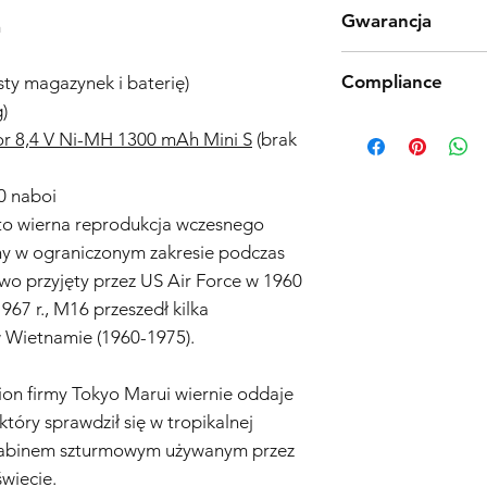
Produkty Tokyo Marui
Gwarancja
jakości procesu prod
m
jednak odkryjesz wad
Polityka Gwarancyjna 
produktu zgodnie z 
Compliance
sty magazynek i baterię)
Wejścia w Życie: 01.1
dniowy zwrot. Należy
Zakres Gwarancji:
)
kosztów przesyłki i a
Products such as rifl
Ogólne Informacje o 
r 8,4 V Ni-MH 1300 mAh Mini S
(brak
oryginalnym pudełku z
to be made compliant
gwarancja („Gwarancja
akcesoria. Skontaktuj
(orange plug, extra d
zakupionych w sklepi
informacji na temat 
5 working days for us
0 naboi
(„Sprzedawca”) i obe
fully compliant with 
problemy z jakością 
to wierna reprodukcja wczesnego
understanding.
daty zakupu.
ny w ograniczonym zakresie podczas
Zakres Ochrony:
Gwar
o przyjęty przez US Air Force w 1960
wymianę, według uzn
967 r., M16 przeszedł kilka
lub komponentu uzn
 Wietnamie (1960-1975).
materiałów lub wyko
użytkowania w okresi
samej repliki airsoft 
on firmy Tokyo Marui wiernie oddaje
komponentów.
który sprawdził się w tropikalnej
Wyłączenia Gwarancji
karabinem szturmowym używanym przez
Zaniedbanie i Niewła
obejmuje uszkodzeń w
świecie.