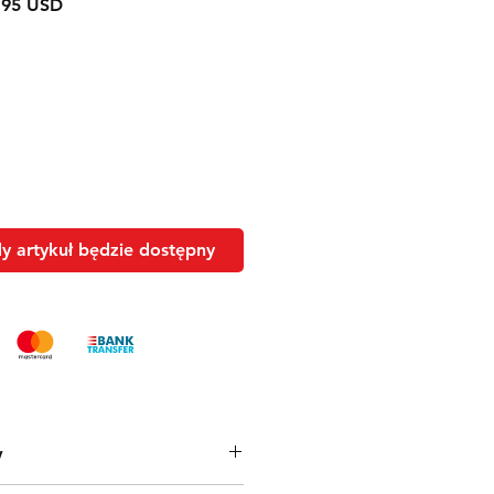
larna
Cena
,95 USD
Rabatowa
 artykuł będzie dostępny
w