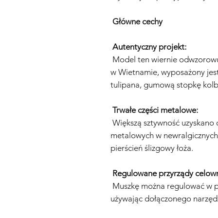
Główne cechy
Autentyczny projekt:
Model ten wiernie odwzorowuj
w Wietnamie, wyposażony jest 
tulipana, gumową stopkę kolby
Trwałe części metalowe:
Większą sztywność uzyskano 
metalowych w newralgicznych m
pierścień ślizgowy łoża.
Regulowane przyrządy celown
Muszkę można regulować w pio
używając dołączonego narzędz