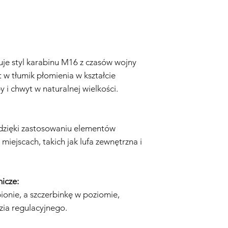
niewłaściwego użytk
obchodzenia się z rep
modyfikacji.
Zużycie Eksploatacyjn
eksploatacyjne, w ty
uszkodzenia wynikają
e styl karabinu M16 z czasów wojny
są objęte Gwarancją.
w tłumik płomienia w kształcie
Nieoryginalne Części
 i chwyt w naturalnej wielkości.
replice airsoft zostan
akcesoria, które nie 
Sprzedawcę.
Proces Reklamacyjny:
dzięki zastosowaniu elementów
Kontakt z Obsługą Kl
iejscach, takich jak lufa zewnętrzna i
airsoft jest objęta G
skontaktuj się z nas
adresem info@tokyom
Dowód Zakupu:
Aby r
icze:
konieczne będzie dos
nie, a szczerbinkę w poziomie,
dowodu zakupu, wyra
ia regulacyjnego.
Ocena:
Nasz zespół te
określić, czy problem