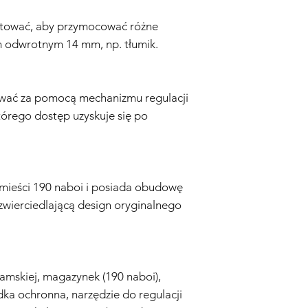
Naprawa lub Wymian
Gwarancją, Sprzedaw
ować, aby przymocować różne
naprawi lub wymieni r
m odwrotnym 14 mm, np. tłumik.
komponenty. Koszty c
Sprzedawca.
Wysyłka Zwrotna:
W p
wymiany, Kupujący odp
wać za pomocą mechanizmu regulacji
do Sprzedawcy. Sprz
tórego dostęp uzyskuje się po
wysyłki.
Czas Trwania Gwaranc
Gwarancja rozpoczyna
przez okres sześciu (3
Zastrzeżenie:
Niniejsz
mieści 190 naboi i posiada obudowę
na Twoje ustawowe p
domniemane gwarancj
dzwierciedlającą design oryginalnego
są ograniczone do cza
żadnym wypadku Spr
odpowiedzialności za
przypadkowe, wyniko
Zastrzegamy sobie pr
mskiej, magazynek (190 naboi),
niniejszej polityki gw
dka ochronna, narzędzie do regulacji