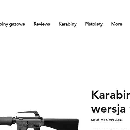
biny gazowe
Reviews
Karabiny
Pistolety
More
Karab
wersja
SKU: M16-VN-AEG