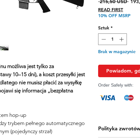
Regu
 215,50 USD 
193
cena
READ FIRST
10% OFF MSRP
Sztuk
*
Brak w magazynie
u możliwa jest tylko za
Powiadom, gdy
wy 10–15 dni), a koszt przesyłki jest
dlatego nie musisz płacić za wysyłkę
Order Safely with:
pojawi się informacja „bezpłatna
tem hop-up
ędzy trybem pełnego automatycznego
Polityka zwrotó
nym (pojedynczy strzał)