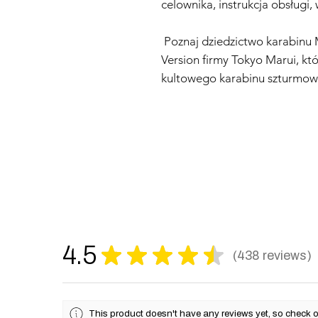
celownika, instrukcja obsługi, 
Poznaj dziedzictwo karabin
Version firmy Tokyo Marui, kt
kultowego karabinu szturmo
4.5
★
★
★
★
★
438
reviews
438
This product doesn't have any reviews yet, so check o