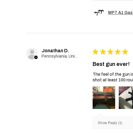
MP7 A1 Gas
Jonathan D.
★
★
★
★
★
Pennsylvania, United States
Best gun ever!
The feel of the gun i
shot at least 100 rou
Show Reply (1)