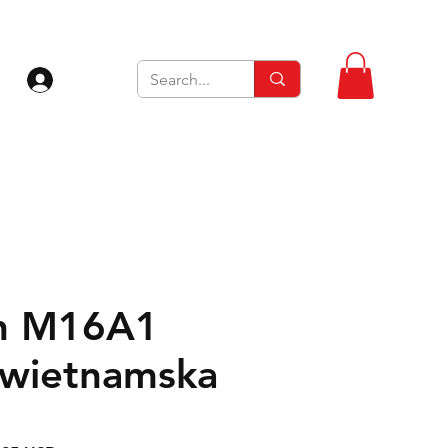
Zaloguj się
in M16A1
 wietnamska