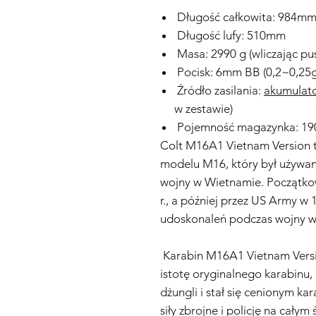
Długość całkowita: 984m
Długość lufy: 510mm
Masa: 2990 g (wliczając pu
Pocisk: 6mm BB (0,2~0,25g
Źródło zasilania:
akumulato
w zestawie)
Pojemność magazynka: 19
Colt M16A1 Vietnam Version 
modelu M16, który był używa
wojny w Wietnamie. Początkow
r., a później przez US Army w 1
udoskonaleń podczas wojny w
Karabin M16A1 Vietnam Versi
istotę oryginalnego karabinu, 
dżungli i stał się cenionym 
siły zbrojne i policję na całym 