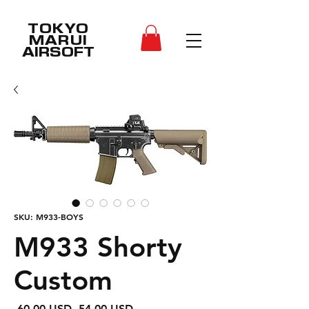
TOKYO
MARUI
AIRSOFT
SKU: M933-BOYS
M933 Shorty
Custom
Regularna
Cena
 60,00 USD 
54,00 USD