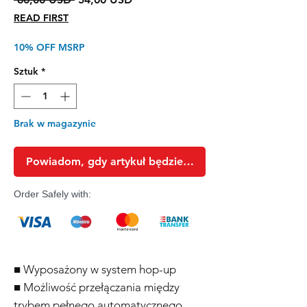
cena
Rabatowa
READ FIRST
10% OFF MSRP
Sztuk
*
Brak w magazynie
Powiadom, gdy artykuł będzie dostępny
Order Safely with:
■ Wyposażony w system hop-up
■ Możliwość przełączania między
trybem pełnego automatycznego