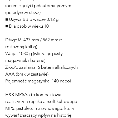
(ogień ciągły) i półautomatycznym
(pojedynczy strzał)
■ Używa
BB o wadze 0,12 g
■ Dla osób w wieku 10+
Długość: 437 mm / 562 mm (z
rozłożoną kolbą)
Waga: 1030 g (wliczając pusty
magazynek i baterie)
Źródło zasilania: 6 baterii alkalicznych
AAA (brak w zestawie)
Pojemność magazynka: 140 naboi
H&K MP5A5 to kompaktowa i
realistyczna replika airsoft kultowego
MP5, pistoletu maszynowego, który
wywarł znaczący wpływ na historię