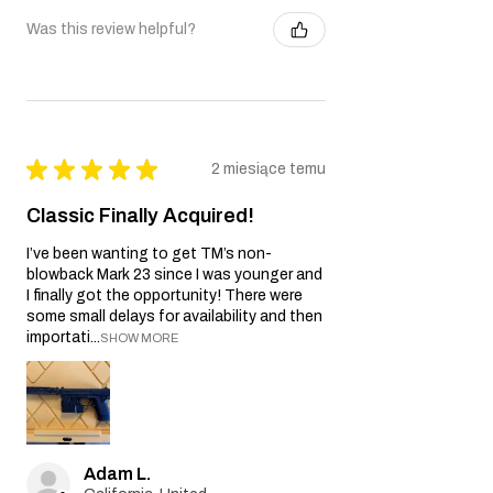
Was this review helpful?
★
★
★
★
★
2 miesiące temu
Classic Finally Acquired!
I’ve been wanting to get TM’s non-
blowback Mark 23 since I was younger and
I finally got the opportunity! There were
some small delays for availability and then
importati...
SHOW MORE
Adam L.