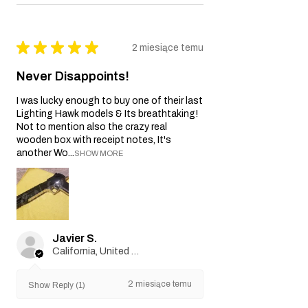
★
★
★
★
★
2 miesiące temu
Never Disappoints!
I was lucky enough to buy one of their last
Lighting Hawk models & Its breathtaking!
Not to mention also the crazy real
wooden box with receipt notes, It's
another Wo...
SHOW MORE
Javier S.
California, United States
2 miesiące temu
Show Reply (1)