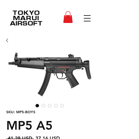
TOKYO
MARUI
AIRSOFT
SKU: MP5-BOYS
MP5 A5
Regularna
Cena
 41,28 USD 
37,16 USD