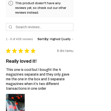
airsoft oraz jej wewnętrznych komponentów.
This product doesn't have any
Wyłączenia Gwarancji:
reviews yet, so check out our other
Zaniedbanie i Niewłaściwe
reviews instead.
Użytkowanie:
Gwarancja nie obejmuje
uszkodzeń wynikających z zaniedbania,
niewłaściwego użytkowania,
nieprawidłowego obchodzenia się z repliką
airsoft lub nieautoryzowanych modyfikacji.
1 - 6 of 438 reviews
Sort By:
Zużycie Eksploatacyjne:
Normalne zużycie
eksploatacyjne, w tym niedoskonałości
★
★
★
★
★
6 dni temu
kosmetyczne oraz uszkodzenia wynikające z
regularnego użytkowania, nie są objęte
Really loved it!
Gwarancją.
Nieoryginalne Części:
Gwarancja traci
This one is cool but I bought the 4
ważność, jeśli w replice airsoft zostaną użyte
magazines separate and they only gave
nieoryginalne części lub akcesoria, które nie
me the one in the box and 3 separate
zostały dostarczone przez Sprzedawcę.
magazines when it’s two different
Proces Reklamacyjny:
transactions in one order
Kontakt z Obsługą Klienta:
Jeśli uważasz, że
Twoja replika airsoft jest objęta Gwarancją z
powodu wady fabrycznej, skontaktuj się z
naszym zespołem Obsługi Klienta pod