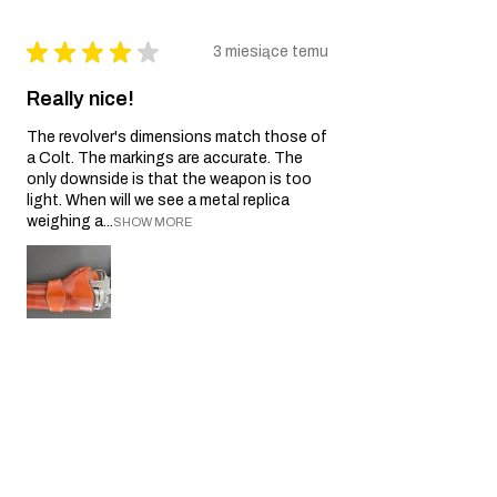
★
★
★
★
★
3 miesiące temu
Really nice!
The revolver's dimensions match those of
a Colt. The markings are accurate. The
only downside is that the weapon is too
light. When will we see a metal replica
weighing a...
SHOW MORE
yves P.
Île-de-France, France
3 miesiące temu
Show Reply (1)