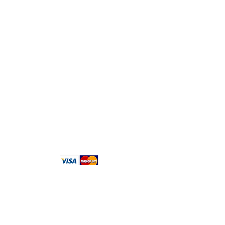
Tokyo Marui en anglais
Tokyo Marui en polonais
Tokyo Marui en néerlandais
Fabricants de pièces détachées :
Laylax
Firefly
KM Planning
Logistique:
Tokyo, M
usashino-s
hi, S
ekimae 3-22-
14, Japon
Vous avez des questions concernant
votre commande ? Écrivez-nous ici :
info@tokyomaruiairsoft.com