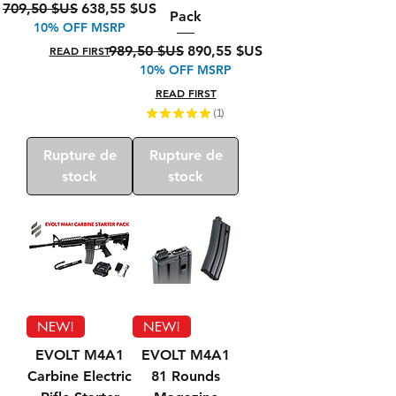
Prix original
Prix promotionnel
709,50 $US
638,55 $US
Pack
10% OFF MSRP
Prix original
Prix promotionnel
989,50 $US
890,55 $US
READ FIRST
10% OFF MSRP
READ FIRST
★
★
★
★
★
1
1
Rupture de
Rupture de
stock
stock
NEW!
NEW!
EVOLT M4A1
EVOLT M4A1
Carbine Electric
81 Rounds