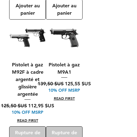
Ajouter au
Ajouter au
panier
panier
Pistolet à gaz
Pistolet à gaz
M92F à cadre
M9A1
argenté et
Prix original
Prix promotionnel
139,50 $US
125,55 $US
glissière
10% OFF MSRP
argentée
READ FIRST
Prix original
Prix promotionnel
125,50 $US
112,95 $US
10% OFF MSRP
READ FIRST
Rupture de
Rupture de