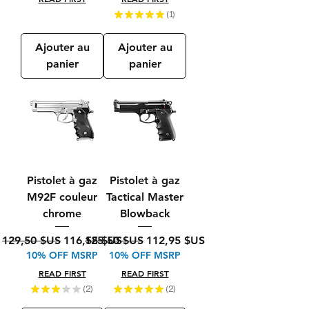
★
★
★
★
★
1
1
Ajouter au
Ajouter au
panier
panier
Pistolet à gaz
Pistolet à gaz
M92F couleur
Tactical Master
chrome
Blowback
Prix original
Prix promotionnel
Prix original
Prix promotionnel
129,50 $US
116,55 $US
125,50 $US
112,95 $US
10% OFF MSRP
10% OFF MSRP
READ FIRST
READ FIRST
★
★
★
★
★
2
★
★
★
★
★
2
2
2