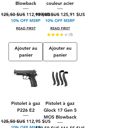
Blowback
couleur acier
Prix original
Prix promotionnel
Prix original
Prix promotionnel
125,50 $US
112,95 $US
139,90 $US
125,91 $US
10% OFF MSRP
10% OFF MSRP
READ FIRST
READ FIRST
★
★
★
★
★
3
3
Ajouter au
Ajouter au
panier
panier
Pistolet à gaz
Pistolet à gaz
P226 E2
Glock 17 Gen 5
MOS Blowback
Prix original
Prix promotionnel
125,50 $US
112,95 $US
10% OFF MSRP
Prix original
Prix promotionnel