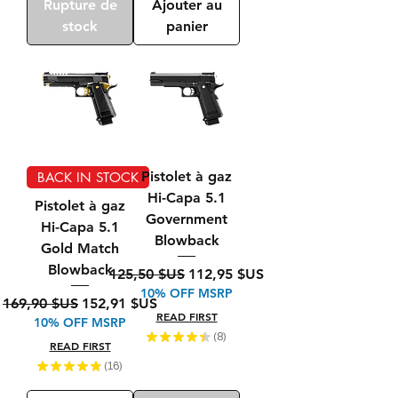
Rupture de
Ajouter au
stock
panier
Pistolet à gaz
BACK IN STOCK
Hi-Capa 5.1
Pistolet à gaz
Government
Hi-Capa 5.1
Blowback
Gold Match
Blowback
Prix original
Prix promotionnel
125,50 $US
112,95 $US
10% OFF MSRP
Prix original
Prix promotionnel
169,90 $US
152,91 $US
READ FIRST
10% OFF MSRP
★
★
★
★
★
8
8
READ FIRST
★
★
★
★
★
16
16