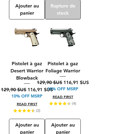
Ajouter au
Rupture de
panier
stock
Pistolet à gaz
Pistolet à gaz
Desert Warrior
Foliage Warrior
Blowback
Prix original
Prix promotionnel
129,90 $US
116,91 $US
10% OFF MSRP
Prix original
Prix promotionnel
129,90 $US
116,91 $US
10% OFF MSRP
READ FIRST
READ FIRST
★
★
★
★
★
4
4
★
★
★
★
★
2
2
Ajouter au
Ajouter au
panier
panier