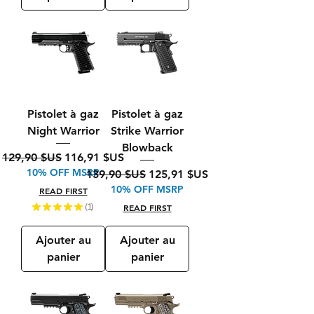
Pistolet à gaz
Pistolet à gaz
Night Warrior
Strike Warrior
Blowback
Prix original
Prix promotionnel
129,90 $US
116,91 $US
10% OFF MSRP
Prix original
Prix promotionnel
139,90 $US
125,91 $US
10% OFF MSRP
READ FIRST
★
★
★
★
★
1
READ FIRST
1
Ajouter au
Ajouter au
panier
panier