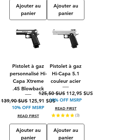
Ajouter au
Ajouter au
panier
panier
Pistolet à gaz
Pistolet à gaz
personnalisé Hi-
Hi-Capa 5.1
Capa Xtreme
couleur acier
.45 Blowback
Prix original
Prix promotionnel
125,50 $US
112,95 $US
10% OFF MSRP
Prix original
Prix promotionnel
139,90 $US
125,91 $US
10% OFF MSRP
READ FIRST
READ FIRST
★
★
★
★
★
3
3
Ajouter au
Ajouter au
panier
panier