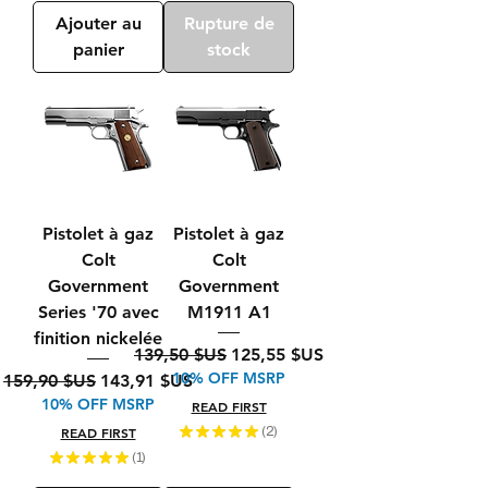
Ajouter au
Rupture de
panier
stock
Pistolet à gaz
Pistolet à gaz
Colt
Colt
Government
Government
Series '70 avec
M1911 A1
finition nickelée
Prix original
Prix promotionnel
139,50 $US
125,55 $US
10% OFF MSRP
Prix original
Prix promotionnel
159,90 $US
143,91 $US
10% OFF MSRP
READ FIRST
READ FIRST
★
★
★
★
★
2
2
★
★
★
★
★
1
1