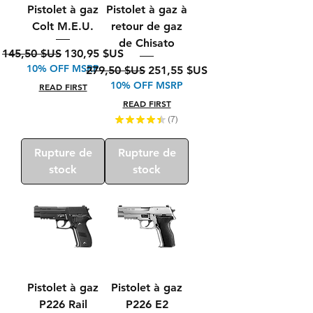
Pistolet à gaz
Pistolet à gaz à
Colt M.E.U.
retour de gaz
de Chisato
Prix original
Prix promotionnel
145,50 $US
130,95 $US
10% OFF MSRP
Prix original
Prix promotionnel
279,50 $US
251,55 $US
10% OFF MSRP
READ FIRST
READ FIRST
★
★
★
★
★
7
7
Rupture de
Rupture de
stock
stock
Pistolet à gaz
Pistolet à gaz
P226 Rail
P226 E2