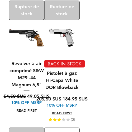
Rupture de
Rupture de
stock
stock
Revolver à air
BACK IN STOCK
comprimé S&W
Pistolet à gaz
M29 .44
Hi-Capa White
Magnum 6,5"
DOR Blowback
Prix original
Prix promotionnel
54,50 $US
49,05 $US
Prix original
Prix promotionnel
205,50 $US
184,95 $US
10% OFF MSRP
10% OFF MSRP
READ FIRST
READ FIRST
★
★
★
★
★
2
2