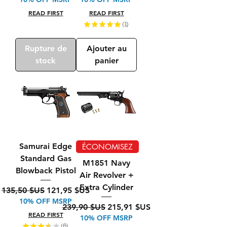
READ FIRST
READ FIRST
★
★
★
★
★
1
1
Rupture de
Ajouter au
stock
panier
Samurai Edge
ÉCONOMISEZ
Standard Gas
M1851 Navy
Blowback Pistol
Air Revolver +
Extra Cylinder
Prix original
Prix promotionnel
135,50 $US
121,95 $US
10% OFF MSRP
Prix original
Prix promotionnel
239,90 $US
215,91 $US
READ FIRST
10% OFF MSRP
★
★
★
★
★
6