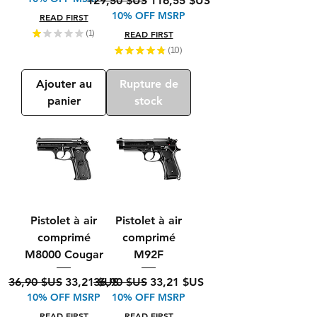
129,50 $US
116,55 $US
10% OFF MSRP
READ FIRST
★
★
★
★
★
1
READ FIRST
1
★
★
★
★
★
10
10
Ajouter au
Rupture de
panier
stock
Pistolet à air
Pistolet à air
comprimé
comprimé
M8000 Cougar
M92F
Prix original
Prix promotionnel
Prix original
Prix promotionnel
36,90 $US
33,21 $US
36,90 $US
33,21 $US
10% OFF MSRP
10% OFF MSRP
READ FIRST
READ FIRST