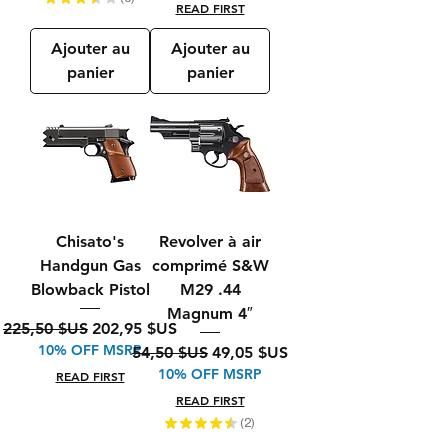
6
READ FIRST
Ajouter au
Ajouter au
panier
panier
Chisato's
Revolver à air
Handgun Gas
comprimé S&W
Blowback Pistol
M29 .44
Magnum 4″
Prix original
Prix promotionnel
225,50 $US
202,95 $US
10% OFF MSRP
Prix original
Prix promotionnel
54,50 $US
49,05 $US
10% OFF MSRP
READ FIRST
READ FIRST
★
★
★
★
★
2
2