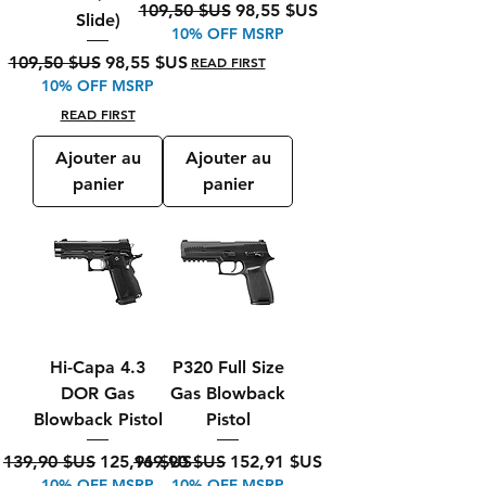
Prix original
Prix promotionnel
109,50 $US
98,55 $US
Slide)
10% OFF MSRP
Prix original
Prix promotionnel
109,50 $US
98,55 $US
READ FIRST
10% OFF MSRP
READ FIRST
Ajouter au
Ajouter au
panier
panier
Hi-Capa 4.3
P320 Full Size
DOR Gas
Gas Blowback
Blowback Pistol
Pistol
Prix original
Prix promotionnel
Prix original
Prix promotionnel
139,90 $US
125,91 $US
169,90 $US
152,91 $US
10% OFF MSRP
10% OFF MSRP