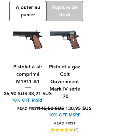
Ajouter au
Rupture de
panier
stock
Pistolet à air
Pistolet à gaz
comprimé
Colt
M1911 A1
Government
Mark IV série
Prix original
Prix promotionnel
36,90 $US
33,21 $US
'70
10% OFF MSRP
Prix original
Prix promotionnel
145,50 $US
130,95 $US
READ FIRST
10% OFF MSRP
READ FIRST
★
★
★
★
★
2
2