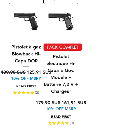
Pistolet à gaz
PACK COMPLET
Blowback Hi-
Pistolet
Capa DOR
électrique Hi-
Capa E Gov.
Prix original
Prix promotionnel
139,90 $US
125,91 $US
Modèle +
10% OFF MSRP
Batterie 7,2 V +
READ FIRST
Chargeur
★
★
★
★
★
2
2
Prix original
Prix promotionnel
179,90 $US
161,91 $US
10% OFF MSRP
READ FIRST
★
★
★
★
★
3
3