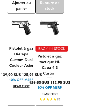
Ajouter au
Rupture de
panier
stock
Pistolet à gaz
BACK IN STOCK
Hi-Capa
Pistolet à gaz
Custom Dual
tactique Hi-
Couleur Acier
Capa 4.3
Custom
Prix original
Prix promotionnel
139,90 $US
125,91 $US
10% OFF MSRP
Prix original
Prix promotionnel
125,50 $US
112,95 $US
READ FIRST
10% OFF MSRP
READ FIRST
★
★
★
★
★
1
1