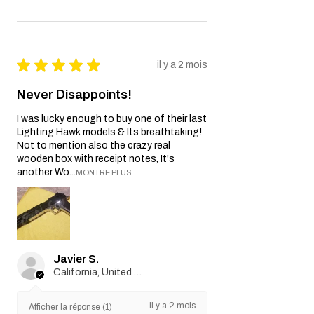
★
★
★
★
★
il y a 2 mois
Never Disappoints!
I was lucky enough to buy one of their last
Lighting Hawk models & Its breathtaking!
Not to mention also the crazy real
wooden box with receipt notes, It's
another Wo...
MONTRE PLUS
Javier S.
California, United States
il y a 2 mois
Afficher la réponse (1)