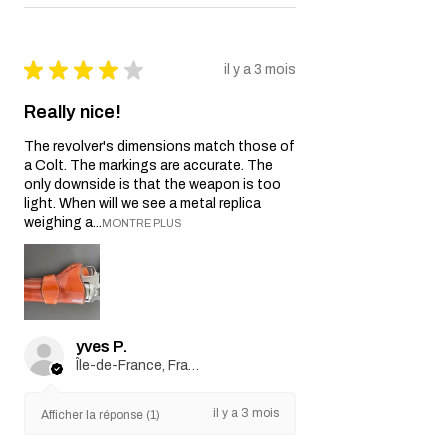
★
★
★
★
★
il y a 3 mois
Really nice!
The revolver's dimensions match those of
a Colt. The markings are accurate. The
only downside is that the weapon is too
light. When will we see a metal replica
weighing a...
MONTRE PLUS
yves P.
Île-de-France, France
il y a 3 mois
Afficher la réponse (1)