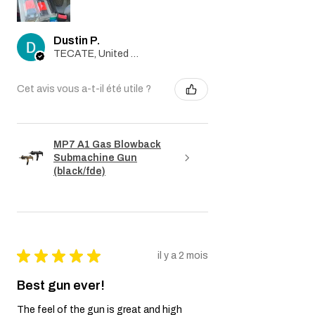
Dustin P.
TECATE, United States
Cet avis vous a-t-il été utile ?
MP7 A1 Gas Blowback
Submachine Gun
(black/fde)
★
★
★
★
★
il y a 2 mois
Best gun ever!
The feel of the gun is great and high