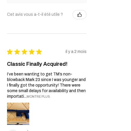
Cet avis vous a-t-il été utile ?
★
★
★
★
★
il y a 2 mois
Classic Finally Acquired!
I’ve been wanting to get TM’s non-
blowback Mark 23 since I was younger and
I finally got the opportunity! There were
some small delays for availability and then
importati...
MONTRE PLUS