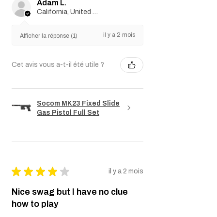
Adam L.
California, United States
il y a 2 mois
Afficher la réponse (1)
Cet avis vous a-t-il été utile ?
Socom MK23 Fixed Slide
Gas Pistol Full Set
★
★
★
★
★
il y a 2 mois
Nice swag but I have no clue
how to play