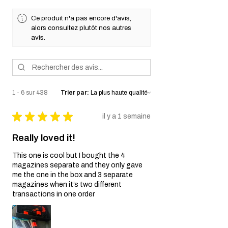
Ce produit n'a pas encore d'avis,
alors consultez plutôt nos autres
avis.
1 - 6 sur 438
Trier par:
★
★
★
★
★
il y a 1 semaine
Really loved it!
This one is cool but I bought the 4
magazines separate and they only gave
me the one in the box and 3 separate
magazines when it’s two different
transactions in one order