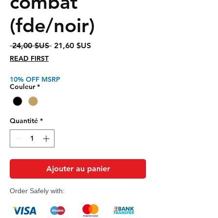
combat
(fde/noir)
Prix
Prix
 24,00 $US 
21,60 $US
original
promotionnel
READ FIRST
10% OFF MSRP
Couleur
*
Quantité
*
Ajouter au panier
Order Safely with: