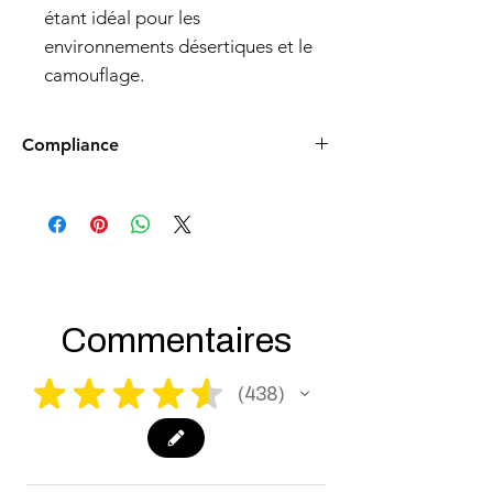
étant idéal pour les
environnements désertiques et le
camouflage.
Compliance
Products such as rifles and pistols sent to
the USA need to be made compliant with
US federal laws about airsoft (orange plug,
extra documents). Please allow an extra 3-5
working days for us to process your order to
make it fully compliant with US laws. Thank
you for your understanding.
Commentaires
★
★
★
★
★
438
438