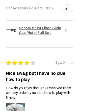
Cet avis vous a-t-il été utile ?
Socom MK23 Fixed Slide
Gas Pistol Full Set
★
★
★
★
★
il y a 2 mois
Nice swag but I have no clue
how to play
How do you play though? Received them
with my order by no idea how to play with
them..