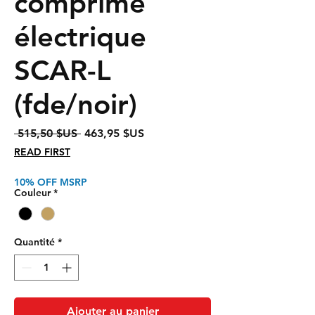
comprimé
électrique
SCAR-L
(fde/noir)
Prix
Prix
 515,50 $US 
463,95 $US
original
promotionnel
READ FIRST
10% OFF MSRP
Couleur
*
Quantité
*
Ajouter au panier