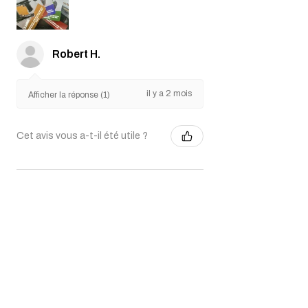
Robert H.
il y a 2 mois
Afficher la réponse (1)
Cet avis vous a-t-il été utile ?
HOP-UP Tactical Card
Game Deck
★
★
★
★
★
il y a 3 mois