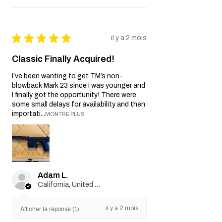
★
★
★
★
★
il y a 2 mois
Classic Finally Acquired!
I’ve been wanting to get TM’s non-
blowback Mark 23 since I was younger and
I finally got the opportunity! There were
some small delays for availability and then
importati...
MONTRE PLUS
Adam L.
California, United States
il y a 2 mois
Afficher la réponse (1)