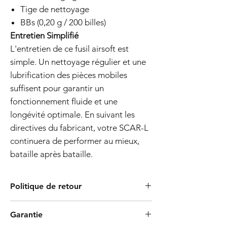
Tige de nettoyage
BBs (0,20 g / 200 billes)
Entretien Simplifié
L'entretien de ce fusil airsoft est
simple. Un nettoyage régulier et une
lubrification des pièces mobiles
suffisent pour garantir un
fonctionnement fluide et une
longévité optimale. En suivant les
directives du fabricant, votre SCAR-L
continuera de performer au mieux,
bataille après bataille.
Politique de retour
Les produits Tokyo Marui sont connus pour
Garantie
leur processus de fabrication de haute