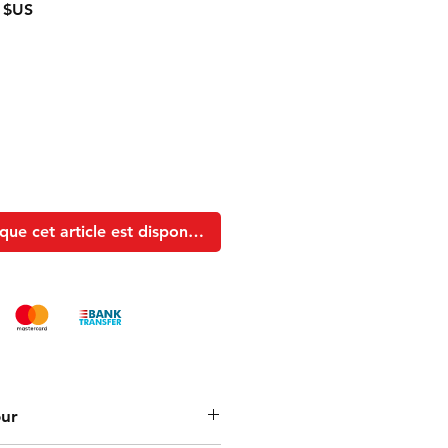
Prix
 $US
l
promotionnel
que cet article est disponible
our