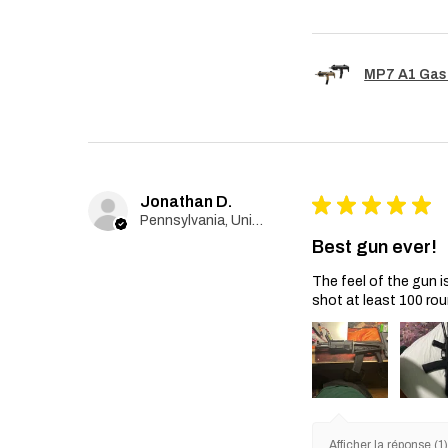
MP7 A1 Gas
Jonathan D.
★
★
★
★
★
Pennsylvania, United States
Best gun ever!
The feel of the gun i
shot at least 100 rou
Afficher la réponse (1