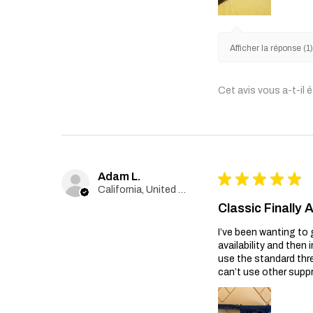
Afficher la réponse (1
Cet avis vous a-t-il é
Adam L.
★
★
★
★
★
California, United States
Classic Finally 
I’ve been wanting to 
availability and then 
use the standard thr
can’t use other suppr