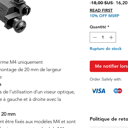
Prix
 18,00 $US 
16,20
origina
READ FIRST
10% OFF MSRP
Quantité
*
Rupture de stock
forme M4 uniquement
Me notifier lors
 montage de 20 mm de largeur
e
Order Safely with:
e
 de l'utilisation d'un viseur optique,
ée à gauche et à droite avec la
de 20 mm
Politique de ret
nt être fixés aux modèles M4 et sont