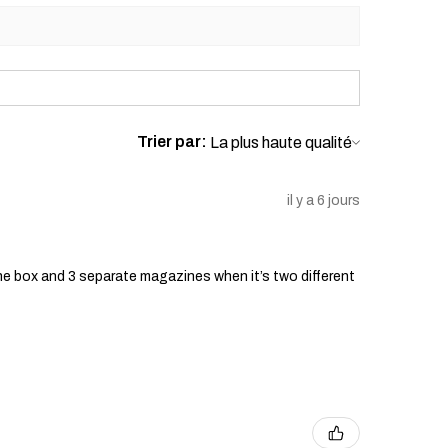
aise utilisation :
e couvre pas les dommages
égligence, d'une mauvaise
 mauvaise manipulation ou de
autorisées du pistolet airsoft.
y compris les imperfections
Trier par:
es dommages causés par une
ère, ne sont pas couverts par cette
il y a 6 jours
les :
lle si des pièces ou accessoires non
nis par le vendeur sont utilisés sur
he box and 3 separate magazines when it’s two different
 airsoft.
ion au titre de la garantie :
e client :
 votre pistolet airsoft est couvert
e en raison d'un défaut de
lez contacter notre équipe de
info@tokyomarui.shop.