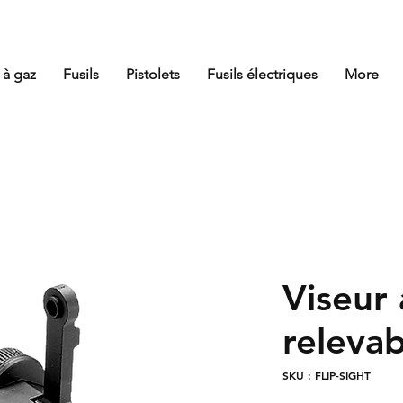
 à gaz
Fusils
Pistolets
Fusils électriques
More
Viseur 
relevab
SKU : FLIP-SIGHT