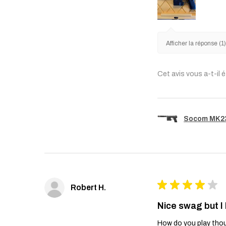
Afficher la réponse (1
Cet avis vous a-t-il é
Socom MK23 
★
★
★
★
★
Robert H.
Nice swag but I
How do you play thou