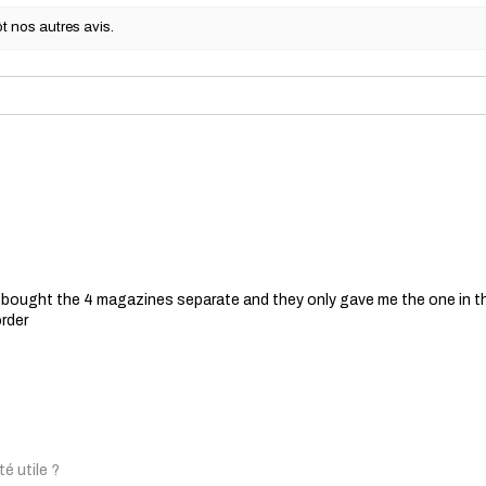
Négligence et mauv
t nos autres avis.
Cette garantie n
résultant d'une n
utilisation, d'une
modifications non 
Usure normale:
L'usure normale, 
esthétiques et l
utilisation réguli
garantie.
Pièces non origina
La garantie est nu
originaux non four
 I bought the 4 magazines separate and they only gave me the one in t
ou dans le pistolet
order
Processus de réclamat
Contactez le servic
Si vous pensez que
par cette garanti
fabrication, veuil
support client à 
Preuve d'achat :
té utile ?