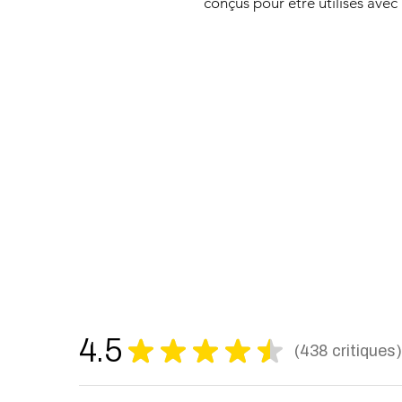
conçus pour être utilisés avec
4.5
★
★
★
★
★
438
critiques
438