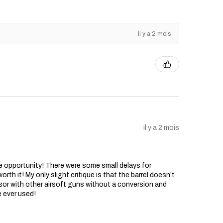
il y a 2 mois
il y a 2 mois
he opportunity! There were some small delays for
rth it! My only slight critique is that the barrel doesn’t
sor with other airsoft guns without a conversion and
e ever used!