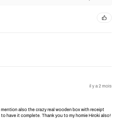
rantie n'affecte pas vos droits
onsommateur. Toutes les garanties
 par la loi sont limitées à la durée
 aucun cas, le vendeur ne sera
ges indirects, accessoires,
ou punitifs.
le droit de modifier ou de mettre
 de garantie si nécessaire.
il y a 2 mois
o mention also the crazy real wooden box with receipt
d to have it complete. Thank you to my homie Hiroki also!