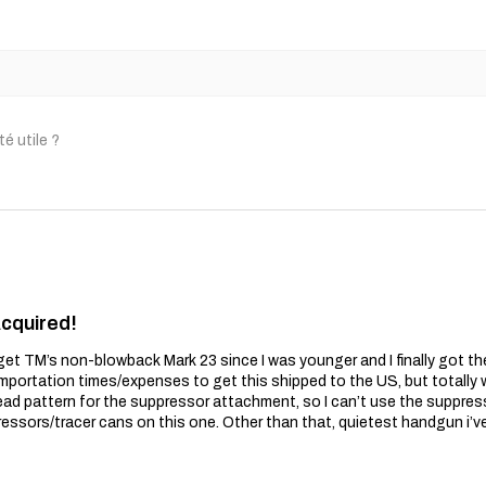
)
té utile ?
Acquired!
get TM’s non-blowback Mark 23 since I was younger and I finally got t
importation times/expenses to get this shipped to the US, but totally wo
ead pattern for the suppressor attachment, so I can’t use the suppres
essors/tracer cans on this one. Other than that, quietest handgun i’v