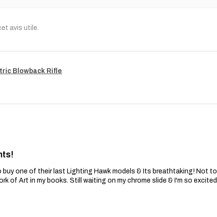
Cette politique de ga
légaux en tant que c
t avis utile.
implicites applicables
de cette garantie. En
responsable de domma
consécutifs, spéciaux 
Nous nous réservons 
tric Blowback Rifle
à jour cette politique
nts!
 buy one of their last Lighting Hawk models & Its breathtaking! Not t
ork of Art in my books. Still waiting on my chrome slide & I'm so excite