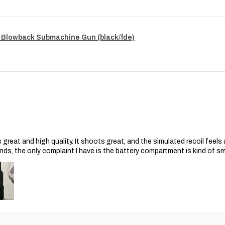
Pour lancer une ré
vous devrez fourn
original, indiquan
Évaluation:
 Blowback Submachine Gun (black/fde)
Notre équipe techn
pour déterminer s
garantie.
Réparation ou re
Si le problème es
remplacera, à sa di
composants défec
charge le coût de
Expédition de ret
Si une réparation
s great and high quality. It shoots great, and the simulated recoil feel
nécessaire, l'ach
nds, the only complaint I have is the battery compartment is kind of s
l'expédition du pi
vendeur prendra e
Durée de la garantie 
Cette garantie de 6 
et est valable pour u
suite.
Clause de non-respon
)