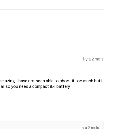
clamation au titre de la garantie,
ir une copie de votre reçu d'achat
t clairement la date d'achat.
ique évaluera le pistolet airsoft
i le problème est couvert par cette
mplacement :
t couvert, le vendeur réparera ou
scrétion, le pistolet airsoft ou les
il y a 2 mois
tueux. Le vendeur prendra en
s pièces et de la main d'œuvre.
our :
 ou un remplacement est
s amazing. I have not been able to shoot it too much but I
eteur est responsable de
mall so you need a compact 8.4 battery.
stolet airsoft au vendeur. Le
n charge les frais de retour.
:
mois commence à la date d'achat
ne période de six (6) mois par la
il y a 2 mois
sabilité: