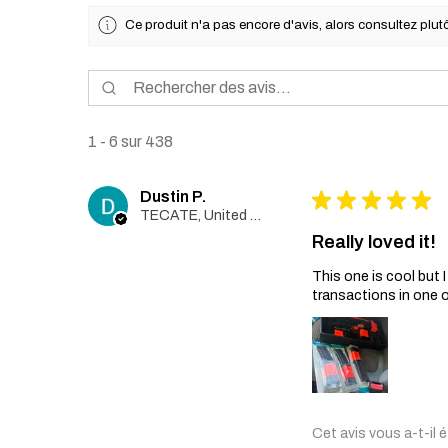
Ce produit n'a pas encore d'avis, alors consultez plutô
1 - 6 sur 438
Dustin P.
★
★
★
★
★
TECATE, United States
Really loved it!
This one is cool but
transactions in one 
Cet avis vous a-t-il é