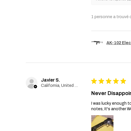
1 personne a trouvé ce
AK-102 Elec
Javier S.
★
★
★
★
★
California, United States
Never Disappoi
I was lucky enough to
notes, It's another W