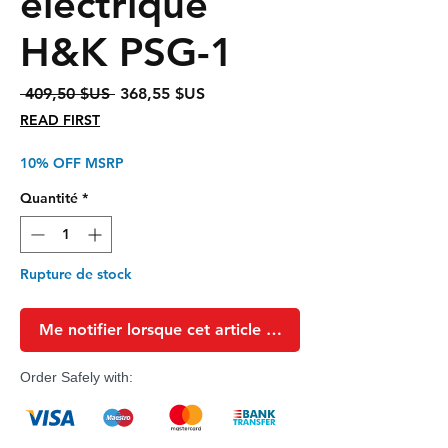
électrique
H&K PSG-1
Prix
Prix
 409,50 $US 
368,55 $US
original
promotionnel
READ FIRST
10% OFF MSRP
Quantité
*
Rupture de stock
Me notifier lorsque cet article est disponible
Order Safely with: