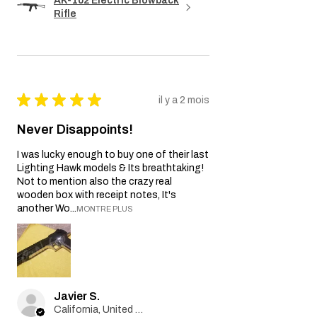
AK-102 Electric Blowback
consommateur. Toutes les garanties
Rifle
implicites applicables par la loi sont limitées
à la durée de cette garantie. En aucun cas,
le vendeur ne sera responsable de
dommages indirects, accessoires,
consécutifs, spéciaux ou punitifs.
Nous nous réservons le droit de modifier ou
★
★
★
★
★
il y a 2 mois
de mettre à jour cette politique de garantie
si nécessaire.
Never Disappoints!
I was lucky enough to buy one of their last
Lighting Hawk models & Its breathtaking!
Not to mention also the crazy real
wooden box with receipt notes, It's
another Wo...
MONTRE PLUS
Javier S.
California, United States