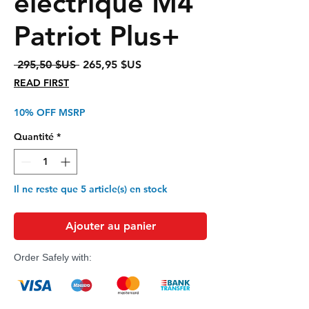
électrique M4
Patriot Plus+
Prix
Prix
 295,50 $US 
265,95 $US
original
promotionnel
READ FIRST
10% OFF MSRP
Quantité
*
Il ne reste que 5 article(s) en stock
Ajouter au panier
Order Safely with: