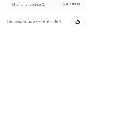
il y a 3 mois
Afficher la réponse (1)
Cet avis vous a-t-il été utile ?
SAA .45 Air 5.5" Artillery
Revolver (silver)
Montre plus
Articles similaires