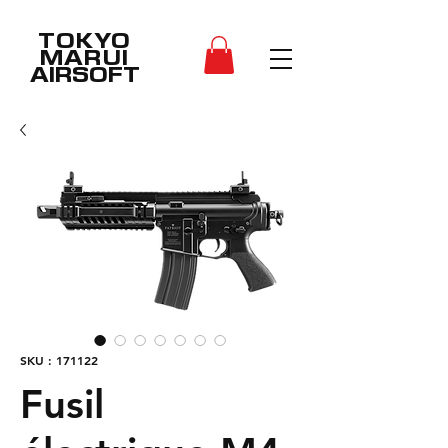
TOKYO
MARUI
AIRSOFT
SKU : 171122
Fusil