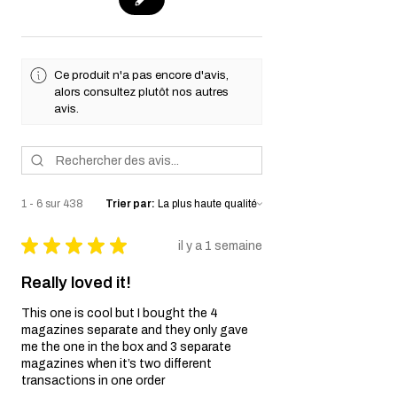
ou le remplacement, à la discrétion du
vendeur, de toute pièce ou composant
jugé défectueux en termes de matériaux
ou de fabrication dans des conditions
Ce produit n'a pas encore d'avis,
normales d'utilisation pendant la période
alors consultez plutôt nos autres
de garantie. La garantie couvre le
avis.
pistolet airsoft lui-même et ses
composants internes.
Exclusions de garantie :
Négligence et mauvaise utilisation :
Cette garantie ne couvre pas les
1 - 6 sur 438
Trier par:
dommages résultant d'une négligence,
d'une mauvaise utilisation, d'une
★
★
★
★
★
il y a 1 semaine
mauvaise manipulation ou de
modifications non autorisées du pistolet
Really loved it!
airsoft.
Usure normale:
This one is cool but I bought the 4
L'usure normale, y compris les
magazines separate and they only gave
imperfections esthétiques et les
me the one in the box and 3 separate
dommages causés par une utilisation
magazines when it’s two different
régulière, ne sont pas couverts par cette
transactions in one order