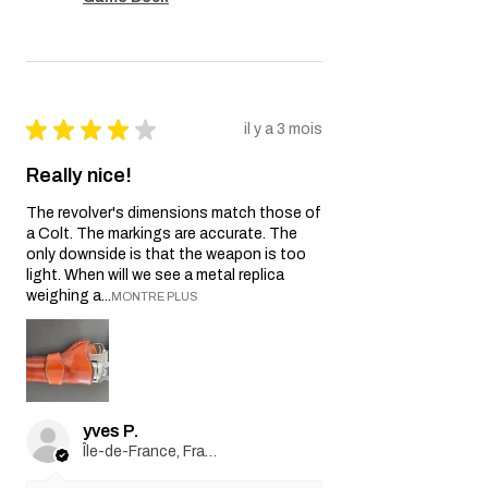
★
★
★
★
★
il y a 3 mois
Really nice!
The revolver's dimensions match those of
a Colt. The markings are accurate. The
only downside is that the weapon is too
light. When will we see a metal replica
weighing a...
MONTRE PLUS
yves P.
Île-de-France, France