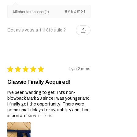
il y a 2 mois
Afficher la réponse (1)
Cet avis vous a-t-il été utile ?
★
★
★
★
★
il y a 2 mois
Classic Finally Acquired!
I’ve been wanting to get TM’s non-
blowback Mark 23 since I was younger and
I finally got the opportunity! There were
some small delays for availability and then
importati...
MONTRE PLUS