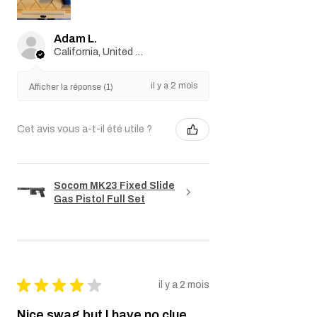
Adam L.
California, United States
il y a 2 mois
Afficher la réponse (1)
Cet avis vous a-t-il été utile ?
Socom MK23 Fixed Slide
Gas Pistol Full Set
★
★
★
★
★
il y a 2 mois
Nice swag but I have no clue