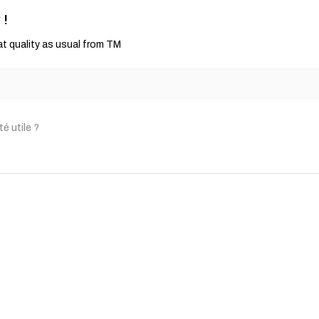
 !
at quality as usual from TM
)
té utile ?