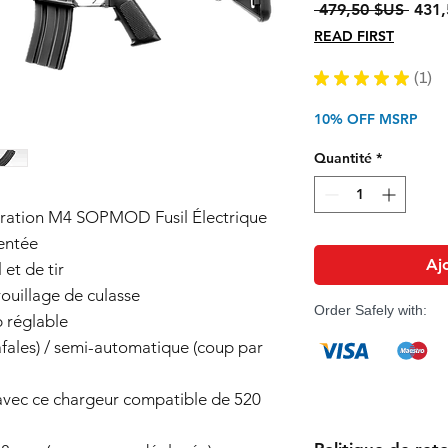
Prix
 479,50 $US 
431,
origi
READ FIRST
★
★
★
★
★
1
1
10% OFF MSRP
Quantité
*
ration M4 SOPMOD Fusil Électrique
entée
Aj
et de tir
ouillage de culasse
Order Safely with:
 réglable
fales) / semi-automatique (coup par
avec ce chargeur compatible de 520