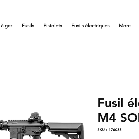
 à gaz
Fusils
Pistolets
Fusils électriques
More
Fusil é
M4 S
SKU : 176035