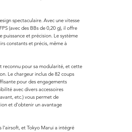
votre reçu d'achat
date d'achat.
Évaluation:
Notre 
design spectaculaire. Avec une vitesse
pistolet airsoft p
S (avec des BBs de 0,20 g), il offre
couvert par cette 
e puissance et précision. Le système
Réparation ou re
couvert, le vende
irs constants et précis, même à
discrétion, le pis
défectueux. Le ve
des pièces et de 
reconnu pour sa modularité, et cette
Expédition de ret
remplacement est 
ion. Le chargeur inclus de 82 coups
responsable de l'e
ffisante pour des engagements
vendeur. Le vende
bilité avec divers accessoires
retour.
Durée de la
 avant, etc.) vous permet de
Cette garantie de 6 
tion et d’obtenir un avantage
et est valable pour u
suite.
Clause de non-respon
Cette politique de ga
s l’airsoft, et Tokyo Marui a intégré
légaux en tant que c