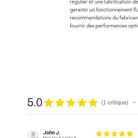
régulier et une lubrification d
garantir un fonctionnement flu
recommandations du fabrica
fournir des performances optim
5.0
★
★
★
★
★
1
critique
1
John J.
★
★
★
★
★