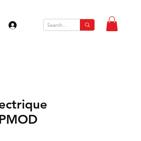
Se connecter
lectrique
OPMOD