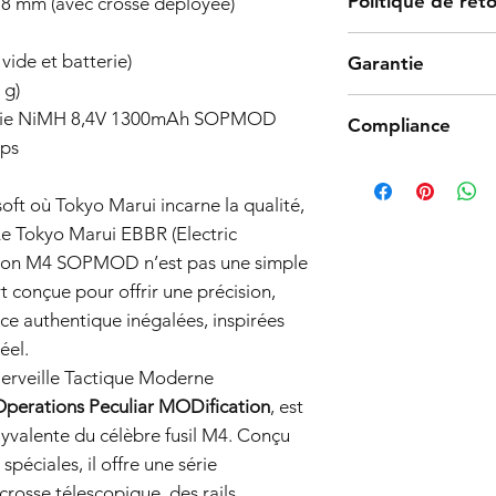
Politique de ret
78 mm (avec crosse déployée)
Les produits Tokyo M
vide et batterie)
Garantie
processus de fabricat
 g)
fiabilité. Cependant,
Garantie:
empêchant le produi
tterie NiMH 8,4V 1300mAh SOPMOD
Compliance
Politique de garantie 
nous vous proposons u
ups
Date d'entrée en vig
noter que nous ne co
Products such as rifl
Couverture de la gara
nous acceptons uniqu
to be made compliant
Informations génér
soft où Tokyo Marui incarne la qualité,
d'origine contenant t
(orange plug, extra d
garantie de 6 mois
Contactez-nous pour 
. Le Tokyo Marui EBBR (Electric
5 working days for us
les pistolets airs
retour.
fully compliant with 
tion M4 SOPMOD n’est pas une simple
Tokyo Marui (« le 
understanding.
t conçue pour offrir une précision,
fabrication et les
garantie est valab
ce authentique inégalées, inspirées
Étendue de la cou
éel.
la réparation ou l
rveille Tactique Moderne
vendeur, de tout
Operations Peculiar MODification
, est
défectueux en te
fabrication dans d
yvalente du célèbre fusil M4. Conçu
pendant la périod
spéciales, il offre une série
le pistolet airsof
crosse télescopique, des rails