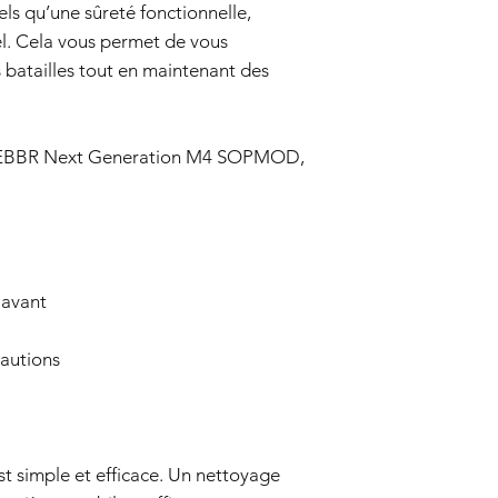
ls qu’une sûreté fonctionnelle,
implicites applicables
de cette garantie. En
el. Cela vous permet de vous
responsable de domma
 batailles tout en maintenant des
consécutifs, spéciaux 
Nous nous réservons 
à jour cette politique
i EBBR Next Generation M4 SOPMOD,
 avant
cautions
 est simple et efficace. Un nettoyage