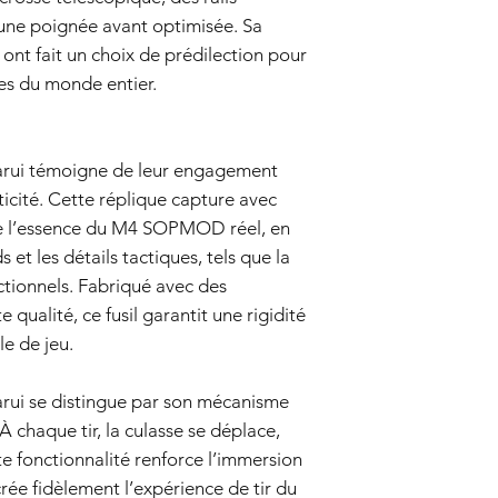
internes.
 une poignée avant optimisée. Sa
Exclusions de garanti
Négligence et mauv
n ont fait un choix de prédilection pour
ne couvre pas le
ères du monde entier.
négligence, d'une 
mauvaise manipula
autorisées du pisto
Usure normale:
L'
ui témoigne de leur engagement
imperfections es
ticité. Cette réplique capture avec
par une utilisatio
te l’essence du M4 SOPMOD réel, en
par cette garantie
 et les détails tactiques, tels que la
Pièces non origina
nctionnels. Fabriqué avec des
pièces ou accesso
le vendeur sont uti
qualité, ce fusil garantit une rigidité
Processus de réclamat
e de jeu.
Contactez le servic
pistolet airsoft e
i se distingue par son mécanisme
raison d'un défaut
notre équipe de s
À chaque tir, la culasse se déplace,
info@tokyomarui.
tte fonctionnalité renforce l’immersion
Preuve d'achat :
P
ecrée fidèlement l’expérience de tir du
de la garantie, vo