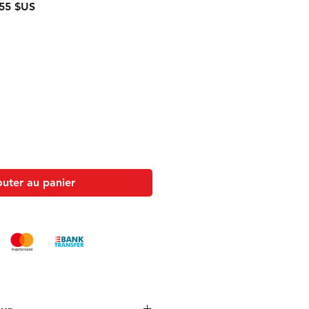
Prix
55 $US
nal
promotionnel
outer au panier