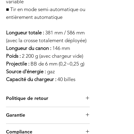
variable
■ Tir en mode semi-automatique ou
entièrement automatique
Longueur totale :
381 mm / 586 mm
(avec la crosse totalement déployée)
Longueur du canon :
146 mm
Poids :
2 200 g (avec chargeur vide)
Projectile :
BB de 6 mm (0,2~0,25 g)
Source d’énergie :
gaz
Capacité du chargeur :
40 billes
Politique de retour
Les produits Tokyo Marui sont connus pour
Garantie
leur processus de fabrication de haute
qualité et leur fiabilité. Cependant, si vous
Politique de garantie de 6 mois sur les
découvrez un défaut empêchant le produit
Compliance
pistolets Airsoft