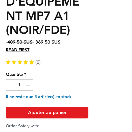
D'ÉQUIPEME
NT MP7 A1
(NOIR/FDE)
Prix
Prix
 409,50 $US 
369,50 $US
original
promotionnel
READ FIRST
★
★
★
★
★
2
2
Quantité
*
Il ne reste que 5 article(s) en stock
Ajouter au panier
Order Safely with: