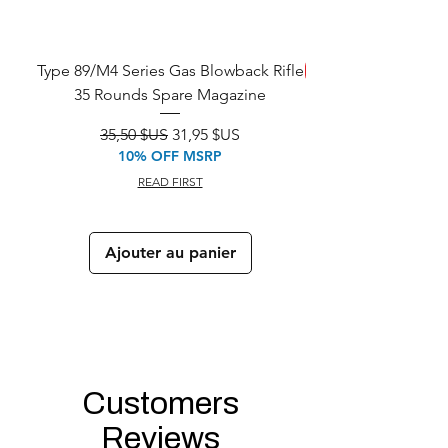
Type 89/M4 Series Gas Blowback Rifle
ÉCONOMISEZ
35 Rounds Spare Magazine
M933 Commando Elect
Prix original
Prix promotionnel
35,50 $US
31,95 $US
10% OFF MSRP
READ FIRST
Ajouter au panier
Customers
Reviews