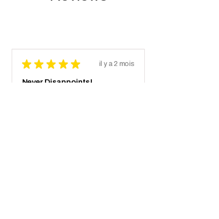
★
★
★
★
★
il y a 2 mois
Never Disappoints!
I was lucky enough to buy one of
their last Lighting Hawk models &
Its breathtaking! Not to mention
also the crazy real wooden box with
receipt notes, It's another Wo...
MONTRE PLUS
Javier S.
California, United States
il y a 2 mois
Afficher la réponse (1)