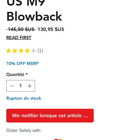
US M9
Blowback
Prix
Prix
 145,50 $US 
130,95 $US
original
promotionnel
READ FIRST
★
★
★
★
★
1
1
10% OFF MSRP
Quantité
*
Rupture de stock
Me notifier lorsque cet article est disponible
Order Safely with: