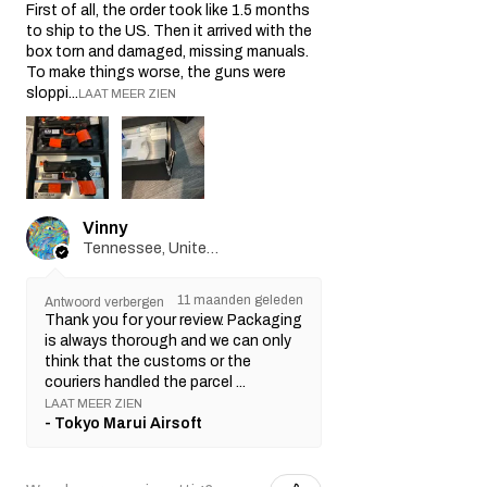
Dit garantiebeleid heeft geen invloed op uw
First of all, the order took like 1.5 months
to ship to the US. Then it arrived with the
wettelijke rechten als consument. Alle
box torn and damaged, missing manuals.
impliciete garanties die wettelijk van
To make things worse, the guns were
toepassing zijn, zijn beperkt tot de duur van
sloppi...
LAAT MEER ZIEN
deze garantie. In geen geval is de verkoper
aansprakelijk voor indirecte, incidentele,
gevolg-, speciale of punitieve schade.
Wij behouden ons het recht voor om dit
garantiebeleid indien nodig te wijzigen of
bij te werken.
Vinny
Tennessee, United States
11 maanden geleden
Antwoord verbergen
Thank you for your review. Packaging
is always thorough and we can only
think that the customs or the
couriers handled the parcel ...
LAAT MEER ZIEN
Tokyo Marui Airsoft