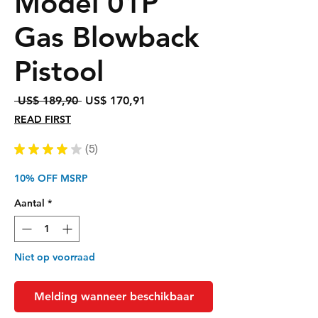
Model 01P
Gas Blowback
Pistool
Normale
Verkoopprijs
 US$ 189,90 
US$ 170,91
prijs
READ FIRST
★
★
★
★
★
5
5
10% OFF MSRP
Aantal
*
Niet op voorraad
Melding wanneer beschikbaar