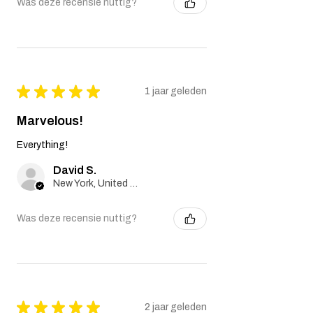
Was deze recensie nuttig?
★
★
★
★
★
1 jaar geleden
Marvelous!
Everything!
David S.
New York, United States
Was deze recensie nuttig?
★
★
★
★
★
2 jaar geleden