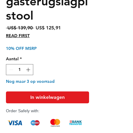
gasterugslagpi
stool
Normale
Verkoopprijs
 US$ 139,90 
US$ 125,91
prijs
READ FIRST
10% OFF MSRP
Aantal
*
Nog maar 3 op voorraad
In winkelwagen
Order Safely with: