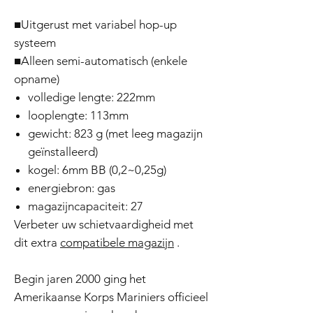
■Uitgerust met variabel hop-up
systeem
■Alleen semi-automatisch (enkele
opname)
volledige lengte: 222mm
looplengte: 113mm
gewicht: 823 g (met leeg magazijn
geïnstalleerd)
kogel: 6mm BB (0,2~0,25g)
energiebron: gas
magazijncapaciteit: 27
Verbeter uw schietvaardigheid met
dit extra
compatibele magazijn
.
Begin jaren 2000 ging het
Amerikaanse Korps Mariniers officieel