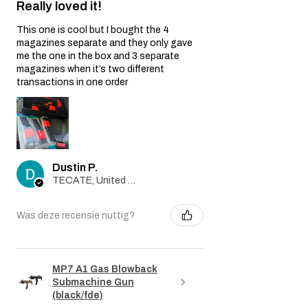
Really loved it!
schade veroorzaakt door normaal
gebruik, valt niet onder deze garantie.
This one is cool but I bought the 4
Niet-originele onderdelen:
De garantie
magazines separate and they only gave
vervalt indien er niet-originele
me the one in the box and 3 separate
onderdelen of accessoires, die niet door
magazines when it’s two different
de verkoper zijn geleverd, op of in het
transactions in one order
airsoftgeweer worden gebruikt.
Garantie claimproces:
Neem contact op met de klantenservice:
Als u van mening bent dat uw
airsoftgeweer onder deze garantie valt
Dustin P.
vanwege een fabricagefout, neem dan
TECATE, United States
contact op met ons klantenserviceteam
via info@tokyomaruiairsoft.com.
Aankoopbewijs:
Om een garantieclaim in
Was deze recensie nuttig?
te dienen, dient u een kopie van uw
originele aankoopbon te overleggen,
waarop de aankoopdatum duidelijk
vermeld staat.
MP7 A1 Gas Blowback
Submachine Gun
Evaluatie:
Ons technische team zal het
(black/fde)
airsoftgeweer beoordelen om te