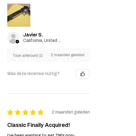
Javier S.
California, United States
2 maanden geleden
Toon antwoord (1)
Was deze recensie nuttig?
★
★
★
★
★
2 maanden geleden
Classic Finally Acquired!
I’ve been wanting to get TM’s non-