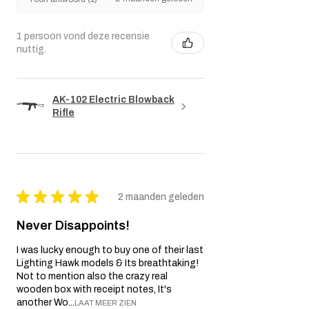
impliciete garanties die wettelijk van
toepassing zijn, zijn beperkt tot de duur van
deze garantie. In geen geval is de verkoper
1 persoon vond deze recensie
aansprakelijk voor indirecte, incidentele,
nuttig.
gevolg-, speciale of punitieve schade.
Wij behouden ons het recht voor om dit
garantiebeleid indien nodig te wijzigen of
AK-102 Electric Blowback
bij te werken.
Rifle
★
★
★
★
★
2 maanden geleden
Never Disappoints!
I was lucky enough to buy one of their last
Lighting Hawk models & Its breathtaking!
Not to mention also the crazy real
wooden box with receipt notes, It's
another Wo...
LAAT MEER ZIEN