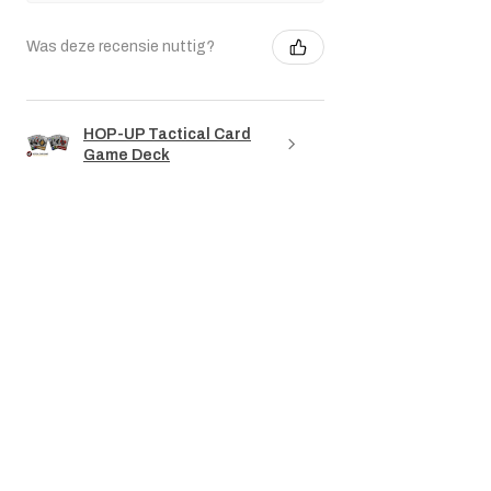
Was deze recensie nuttig?
HOP-UP Tactical Card
Game Deck
★
★
★
★
★
3 maanden geleden
Really nice!
The revolver's dimensions match those of
a Colt. The markings are accurate. The
only downside is that the weapon is too
light. When will we see a metal replica
weighing a...
LAAT MEER ZIEN