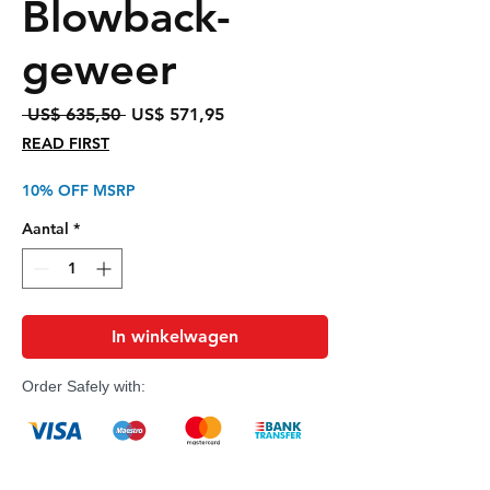
Blowback-
geweer
Normale
Verkoopprijs
 US$ 635,50 
US$ 571,95
prijs
READ FIRST
10% OFF MSRP
Aantal
*
In winkelwagen
Order Safely with: