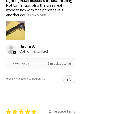
Lighting Hawk models & Its breathtaking!
Not to mention also the crazy real
wooden box with receipt notes, It's
another Wo...
SHOW MORE
Javier S.
California, United States
2 miesiące temu
Show Reply (1)
Was this review helpful?
★
★
★
★
★
2 miesiące temu