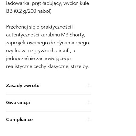
ładowarka, pręt ładujący, wycior, kule
BB (0,2 g/200 naboi)
Przekonaj się o praktyczności i
autentyczności karabinu M3 Shorty,
zaprojektowanego do dynamicznego
użytku w rozgrywkach airsoft, a
jednocześnie zachowującego
realistyczne cechy klasycznej strzelby.
Zasady zwrotu
Produkty Tokyo Marui są powszechnie znane
Gwarancja
z wysokiej jakości procesu produkcyjnego i
niezawodności. Jeśli jednak odkryjesz wadę
Polityka Gwarancyjna Replik Airsoft – 3
uniemożliwiającą działanie produktu zgodnie
Compliance
Miesięcy Data Wejścia w Życie: 01.12.2024
z przeznaczeniem, oferujemy 7-dniowy
Zakres Gwarancji:
zwrot. Należy pamiętać, że nie pokrywamy
Products such as rifles and pistols sent to
Ogólne Informacje o Gwarancji:
Niniejsza 3-
kosztów przesyłki i akceptujemy zwroty