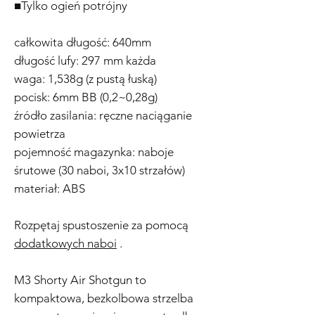
■Tylko ogień potrójny
całkowita długość: 640mm
długość lufy: 297 mm każda
waga: 1,538g (z pustą łuską)
pocisk: 6mm BB (0,2~0,28g)
źródło zasilania: ręczne naciąganie
powietrza
pojemność magazynka: naboje
śrutowe (30 naboi, 3x10 strzałów)
materiał: ABS
Rozpętaj spustoszenie za pomocą
dodatkowych naboi
.
M3 Shorty Air Shotgun to
kompaktowa, bezkolbowa strzelba