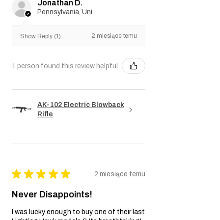
Jonathan D.
nie ponosi odpowiedzialności za jakiekolwiek
Pennsylvania, United States
pośrednie, przypadkowe, wynikowe,
szczególne lub karne szkody. Zastrzegamy
2 miesiące temu
sobie prawo do zmiany lub aktualizacji
Show Reply (1)
niniejszej polityki gwarancyjnej w razie
potrzeby.
1 person found this review helpful.
AK-102 Electric Blowback
Rifle
★
★
★
★
★
2 miesiące temu
Never Disappoints!
I was lucky enough to buy one of their last