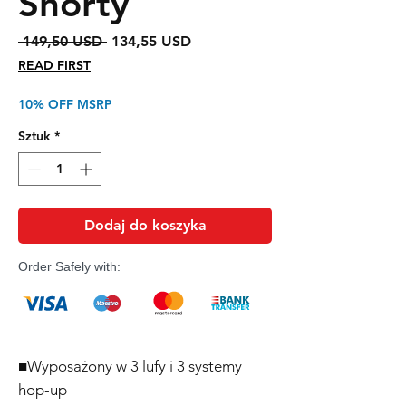
Shorty
Regularna
Cena
 149,50 USD 
134,55 USD
cena
Rabatowa
READ FIRST
10% OFF MSRP
Sztuk
*
Dodaj do koszyka
Order Safely with:
■Wyposażony w 3 lufy i 3 systemy
hop-up