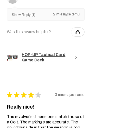
2 miesiące temu
Show Reply (1)
Was this review helpful?
HOP-UP Tactical Card
Game Deck
★
★
★
★
★
3 miesiące temu
Really nice!
The revolver's dimensions match those of
a Colt. The markings are accurate. The
only downside is that the weapon is too