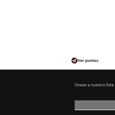
Manejo Seguro y Modif
Tokyo Marui en neerla
Tokyo Marui en francés
Tokyo Marui en polaco
Tokyo Marui en inglés
Ver puntos
Únase a nuestra lista
Email