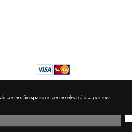
(+
icaciones
apl
ndés
int
Wh
 de correo. Sin spam, un correo electrónico por mes.