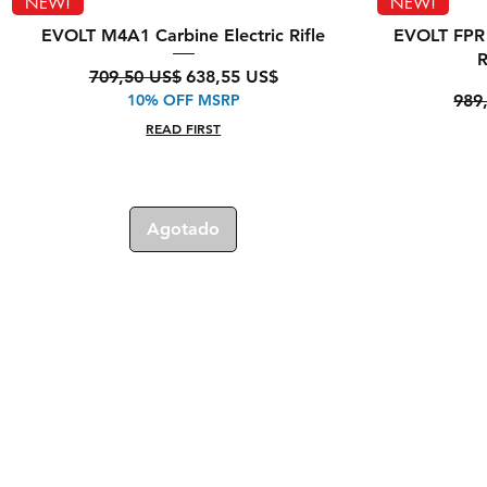
Vista rápida
NEW!
NEW!
EVOLT M4A1 Carbine Electric Rifle
EVOLT FPR 
R
Precio
Precio de oferta
709,50 US$
638,55 US$
Prec
10% OFF MSRP
989
READ FIRST
Agotado
Descargas
Política de la Tienda
Métodos de Pago
Solución de Problemas