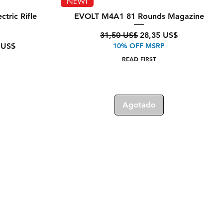
Vista rápida
NEW!
tric Rifle
EVOLT M4A1 81 Rounds Magazine
Precio
Precio de oferta
31,50 US$
28,35 US$
de oferta
 US$
10% OFF MSRP
READ FIRST
Agotado
iene preguntas sobre su
ido? Escríbanos aquí:
fo@tokyomaruiairsoft.com
meros de teléfono