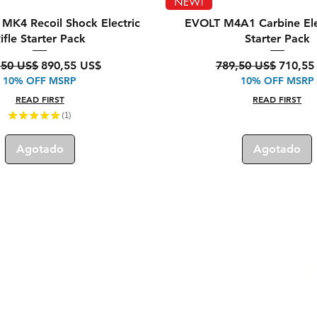
Vista rápida
Vista rápida
NEW!
MK4 Recoil Shock Electric
EVOLT M4A1 Carbine Elec
ifle Starter Pack
Starter Pack
io
Precio de oferta
Precio
Precio 
,50 US$
890,55 US$
789,50 US$
710,55
10% OFF MSRP
10% OFF MSRP
READ FIRST
READ FIRST
★
★
★
★
★
1
1
Agotado
Agotado
¿T
Logística:
ped
Tokyo, Musashino-shi,
in
Sekimae 3-22-14, Japon
Nú