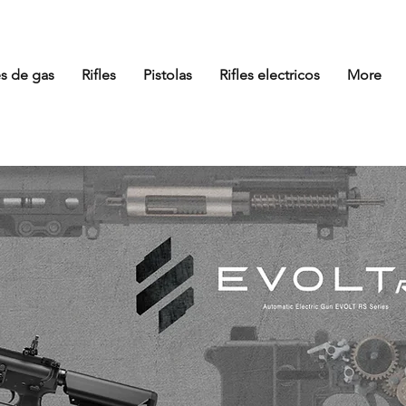
es de gas
Rifles
Pistolas
Rifles electricos
More