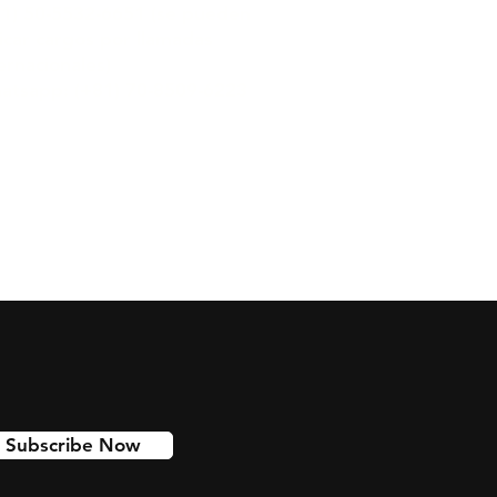
81) 50-5532-6651 (se pueden
icar cargos por llamadas
ernacionales)
atsapp: (+81) 70-8509-6223
Subscribe Now