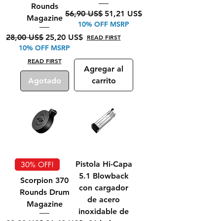
Rounds
Precio
Precio de oferta
56,90 US$
51,21 US$
Magazine
10% OFF MSRP
Precio
Precio de oferta
28,00 US$
25,20 US$
READ FIRST
10% OFF MSRP
READ FIRST
Agregar al
Agotado
carrito
Pistola Hi-Capa
30% OFF!
5.1 Blowback
Scorpion 370
con cargador
Rounds Drum
de acero
Magazine
inoxidable de