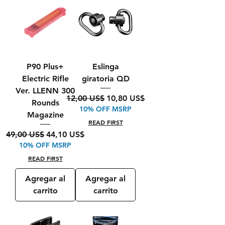
P90 Plus+
Eslinga
Electric Rifle
giratoria QD
Ver. LLENN 300
Precio
Precio de oferta
12,00 US$
10,80 US$
Rounds
10% OFF MSRP
Magazine
READ FIRST
Precio
Precio de oferta
49,00 US$
44,10 US$
10% OFF MSRP
READ FIRST
Agregar al
Agregar al
carrito
carrito