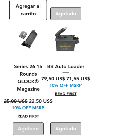
Agregar al
carrito
Agotado
Series 26 15
BB Auto Loader
Rounds
Precio
Precio de oferta
79,50 US$
71,55 US$
GLOCK®
10% OFF MSRP
Magazine
READ FIRST
Precio
Precio de oferta
25,00 US$
22,50 US$
10% OFF MSRP
READ FIRST
Agotado
Agotado