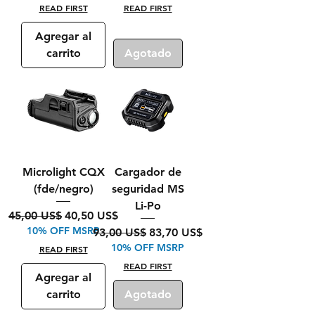
READ FIRST
READ FIRST
Agregar al
carrito
Agotado
Microlight CQX
Cargador de
(fde/negro)
seguridad MS
Li-Po
Precio
Precio de oferta
45,00 US$
40,50 US$
10% OFF MSRP
Precio
Precio de oferta
93,00 US$
83,70 US$
10% OFF MSRP
READ FIRST
READ FIRST
Agregar al
carrito
Agotado