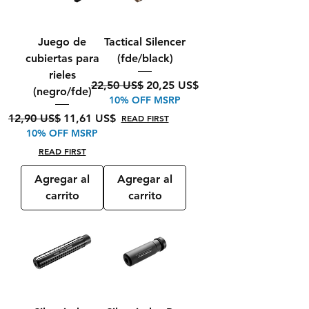
Juego de
Tactical Silencer
cubiertas para
(fde/black)
rieles
Precio
Precio de oferta
22,50 US$
20,25 US$
(negro/fde)
10% OFF MSRP
Precio
Precio de oferta
12,90 US$
11,61 US$
READ FIRST
10% OFF MSRP
READ FIRST
Agregar al
Agregar al
carrito
carrito