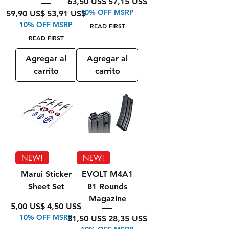
Precio
Precio de oferta
63,50 US$
57,15 US$
10% OFF MSRP
Precio
Precio de oferta
59,90 US$
53,91 US$
10% OFF MSRP
READ FIRST
READ FIRST
Agregar al
Agregar al
carrito
carrito
NEW!
NEW!
Marui Sticker
EVOLT M4A1
Sheet Set
81 Rounds
Magazine
Precio
Precio de oferta
5,00 US$
4,50 US$
10% OFF MSRP
Precio
Precio de oferta
31,50 US$
28,35 US$