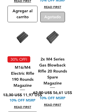
10% OFF MSRP
READ FIRST
READ FIRST
Agregar al
carrito
Agotado
2x M4 Series
30% OFF!
Gas Blowback
M16/M4
Rifle 20 Rounds
Electric Rifle
Spare
190 Rounds
Magazine
Magazine
Precio
Precio de oferta
62,90 US$
56,61 US$
Precio
Precio de oferta
13,30 US$
11,97 US$
10% OFF MSRP
10% OFF MSRP
READ FIRST
READ FIRST