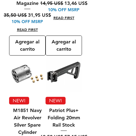
Precio
Precio de oferta
14,95 US$
13,46 US$
Magazine
10% OFF MSRP
Precio
Precio de oferta
35,50 US$
31,95 US$
READ FIRST
10% OFF MSRP
READ FIRST
Agregar al
Agregar al
carrito
carrito
NEW!
NEW!
M1851 Navy
Patriot Plus+
Air Revolver
Folding 20mm
Silver Spare
Rail Stock
Cylinder