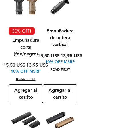
Empuñadura
30% OFF!
delantera
Empuñadura
vertical
corta
(fde/negro)
Precio
Precio de oferta
15,50 US$
13,95 US$
10% OFF MSRP
Precio
Precio de oferta
15,50 US$
13,95 US$
READ FIRST
10% OFF MSRP
READ FIRST
Agregar al
Agregar al
carrito
carrito