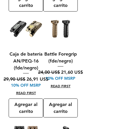
carrito
carrito
Caja de batería
Battle Foregrip
AN/PEQ-16
(fde/negro)
(fde/negro)
Precio
Precio de oferta
24,00 US$
21,60 US$
10% OFF MSRP
Precio
Precio de oferta
29,90 US$
26,91 US$
10% OFF MSRP
READ FIRST
READ FIRST
Agregar al
Agregar al
carrito
carrito