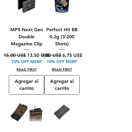
MP5 Next Gen
Perfect Hit BB
Double
0.2g (3'200
Magazine Clip
Shots)
Precio
Precio de oferta
Precio
Precio de oferta
15,00 US$
13,50 US$
7,50 US$
6,75 US$
10% OFF MSRP
10% OFF MSRP
READ FIRST
READ FIRST
Agregar al
Agregar al
carrito
carrito