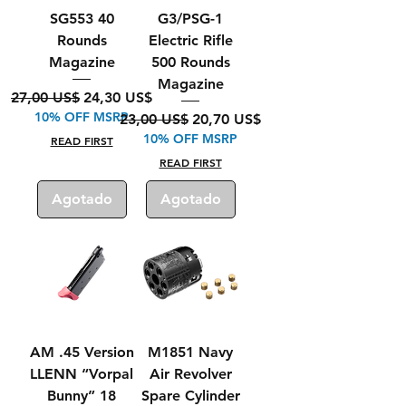
SG553 40
G3/PSG-1
Rounds
Electric Rifle
Magazine
500 Rounds
Magazine
Precio
Precio de oferta
27,00 US$
24,30 US$
10% OFF MSRP
Precio
Precio de oferta
23,00 US$
20,70 US$
10% OFF MSRP
READ FIRST
READ FIRST
Agotado
Agotado
AM .45 Version
M1851 Navy
LLENN “Vorpal
Air Revolver
Bunny” 18
Spare Cylinder