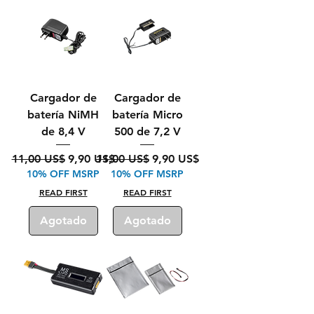
Cargador de
Cargador de
batería NiMH
batería Micro
de 8,4 V
500 de 7,2 V
Precio
Precio de oferta
Precio
Precio de oferta
11,00 US$
9,90 US$
11,00 US$
9,90 US$
10% OFF MSRP
10% OFF MSRP
READ FIRST
READ FIRST
Agotado
Agotado