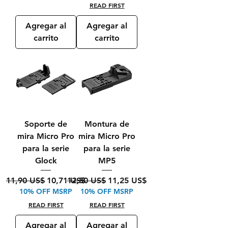
READ FIRST
Agregar al
Agregar al
carrito
carrito
Soporte de
Montura de
mira Micro Pro
mira Micro Pro
para la serie
para la serie
Glock
MP5
Precio
Precio de oferta
Precio
Precio de oferta
11,90 US$
10,71 US$
12,50 US$
11,25 US$
10% OFF MSRP
10% OFF MSRP
READ FIRST
READ FIRST
Agregar al
Agregar al