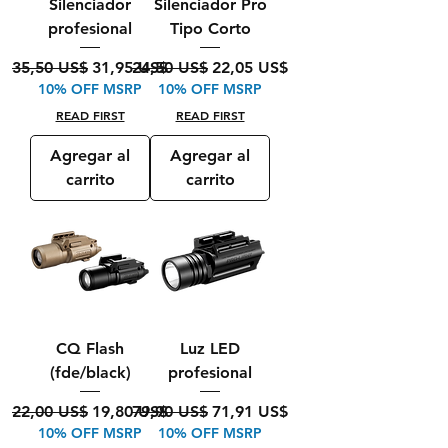
Silenciador
Silenciador Pro
profesional
Tipo Corto
Precio
Precio de oferta
Precio
Precio de oferta
35,50 US$
31,95 US$
24,50 US$
22,05 US$
10% OFF MSRP
10% OFF MSRP
READ FIRST
READ FIRST
Agregar al
Agregar al
carrito
carrito
CQ Flash
Luz LED
(fde/black)
profesional
Precio
Precio de oferta
Precio
Precio de oferta
22,00 US$
19,80 US$
79,90 US$
71,91 US$
10% OFF MSRP
10% OFF MSRP