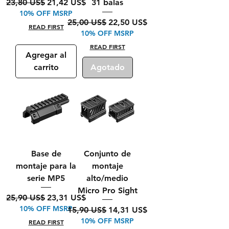
Precio
Precio de oferta
23,80 US$
21,42 US$
31 balas
10% OFF MSRP
Precio
Precio de oferta
25,00 US$
22,50 US$
READ FIRST
10% OFF MSRP
READ FIRST
Agregar al
carrito
Agotado
Base de
Conjunto de
montaje para la
montaje
serie MP5
alto/medio
Micro Pro Sight
Precio
Precio de oferta
25,90 US$
23,31 US$
10% OFF MSRP
Precio
Precio de oferta
15,90 US$
14,31 US$
10% OFF MSRP
READ FIRST