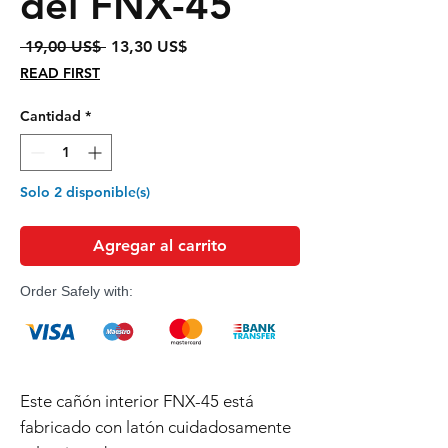
del FNX-45
Precio
Precio
 19,00 US$ 
13,30 US$
de
READ FIRST
oferta
Cantidad
*
Solo 2 disponible(s)
Agregar al carrito
Order Safely with:
Este cañón interior FNX-45 está
fabricado con latón cuidadosamente