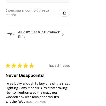
responsable de daños indirectos,
incidentales, consecuentes, especiales o
1 persona encontró útil esta
punitivos.
reseña.
Nos reservamos el derecho de modificar o
actualizar esta política de Garantía según
sea necesario.
AK-102 Electric Blowback
Rifle
★
★
★
★
★
hace 2 meses
Never Disappoints!
I was lucky enough to buy one of their last
Lighting Hawk models & Its breathtaking!
Not to mention also the crazy real
wooden box with receipt notes, It's
another Wo...
MOSTRAR MÁS