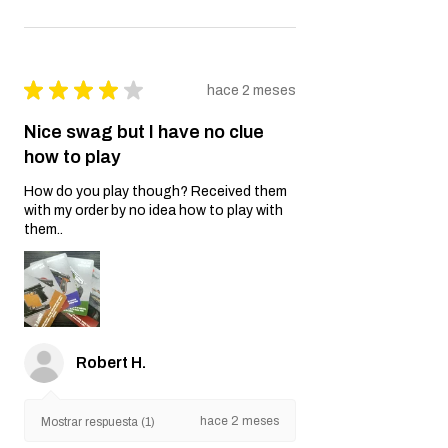
★
★
★
★
★
hace 2 meses
Nice swag but I have no clue
how to play
How do you play though? Received them
with my order by no idea how to play with
them..
Robert H.
hace 2 meses
Mostrar respuesta (1)