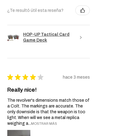
¿Te resultó útil esta reseña?
HOP-UP Tactical Card
Game Deck
★
★
★
★
★
hace 3 meses
Really nice!
The revolver's dimensions match those of
a Colt. The markings are accurate. The
only downside is that the weapon is too
light. When will we see a metal replica
weighing a...
MOSTRAR MÁS