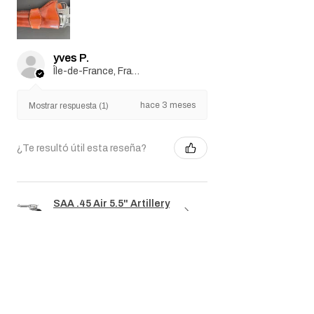
yves P.
Île-de-France, France
hace 3 meses
Mostrar respuesta (1)
¿Te resultó útil esta reseña?
SAA .45 Air 5.5" Artillery
Revolver (silver)
Mostrar más