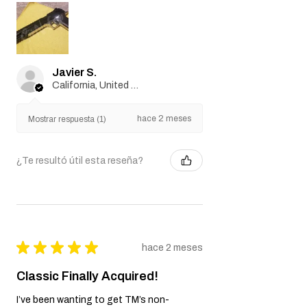
Javier S.
California, United States
hace 2 meses
Mostrar respuesta (1)
¿Te resultó útil esta reseña?
★
★
★
★
★
hace 2 meses
Classic Finally Acquired!
I’ve been wanting to get TM’s non-