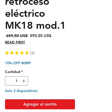
retroceso
eléctrico
MK18 mod.1
Precio
Precio
 659,50 US$ 
593,55 US$
de
READ FIRST
oferta
★
★
★
★
★
1
1
10% OFF MSRP
Cantidad
*
Solo 2 disponible(s)
Agregar al carrito