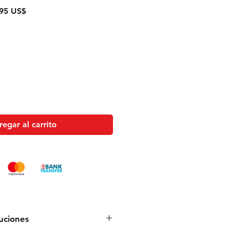
o
Precio
95 US$
de
oferta
egar al carrito
luciones