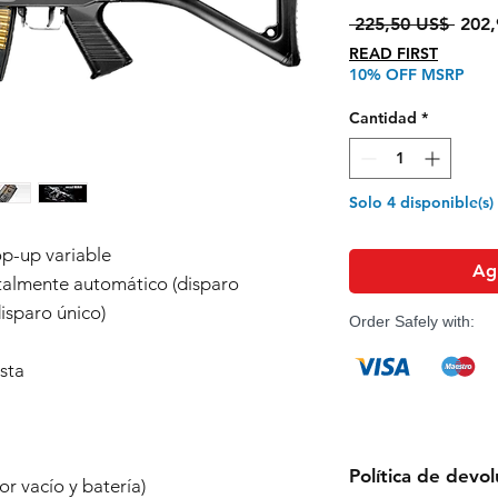
Preci
 225,50 US$ 
202,
READ FIRST
10% OFF MSRP
Cantidad
*
Solo 4 disponible(s)
p-up variable
Agr
almente automático (disparo
isparo único)
Order Safely with:
sta
Política de devo
or vacío y batería)