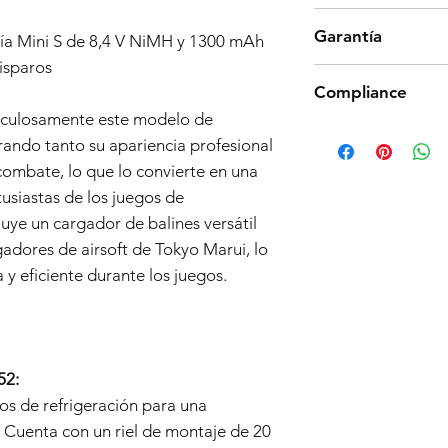
Los productos de Tok
Garantía
calidad y fiabilidad e
ría Mini S de 8,4 V NiMH y 1300 mAh
embargo, si descubr
isparos
Política de Garantía 
producto funcione co
Compliance
Fecha de entrada en 
devolución en un pla
Cobertura de la Gara
iculosamente este modelo de
cubrimos los gastos 
Products such as rifl
Información General 
urando tanto su apariencia profesional
devoluciones en la ca
to be made compliant
Esta garantía de 6 me
piezas y accesorios.
ombate, lo que lo convierte en una
(orange plug, extra d
todas las réplicas de
para obtener más inf
5 working days for us
usiastas de los juegos de
Shop ("el Vendedor")
devolución.
fully compliant with 
problemas de mano de
uye un cargador de balines versátil
understanding.
partir de la fecha de
adores de airsoft de Tokyo Marui, lo
Alcance de la Cobert
 y eficiente durante los juegos.
Esta Garantía incluye
discreción del Vende
componente que se c
materiales o mano de
de uso durante el pe
52:
cubre la réplica de a
ios de refrigeración para una
Exclusiones de la Gar
. Cuenta con un riel de montaje de 20
Negligencia y Uso In