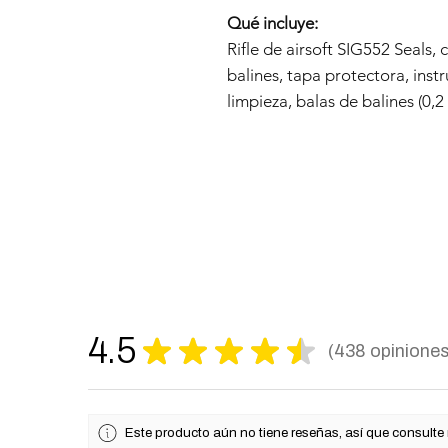
Qué incluye:
Rifle de airsoft SIG552 Seals,
balines, tapa protectora, ins
limpieza, balas de balines (0,2
4.5
★
★
★
★
★
438
opinione
438
Este producto aún no tiene reseñas, así que consulte