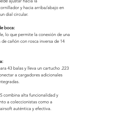
ede ajustar hacia la
Nuestro equipo técnic
ornillador y hacia arriba/abajo en
para determinar si el
 dial circular.
Garantía.
Reparación o Reempl
Si el problema está c
de boca:
discreción, reparará o
e, lo que permite la conexión de una
los componentes defe
 de cañón con rosca inversa de 14
costos de las piezas 
Envío de Retorno:
Si se requiere repar
responsable de enviar
a:
El Vendedor cubrirá e
ara 43 balas y lleva un cartucho .223
Duración de la Garant
onectar a cargadores adicionales
Esta Garantía de 6 m
compra y es válida po
integradas.
partir de entonces.
Aviso Legal:
LS combina alta funcionalidad y
Esta política de Gara
anto a coleccionistas como a
como consumidor. Cua
por ley está limitada
irsoft auténtica y efectiva.
ningún caso, el Vend