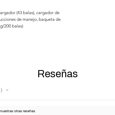
indirectos, incidenta
punitivos.
 cargador (43 balas), cargador de
Nos reservamos el de
trucciones de manejo, baqueta de
esta política de Gara
 g/200 balas)
Reseñas
s
 nuestras otras reseñas.