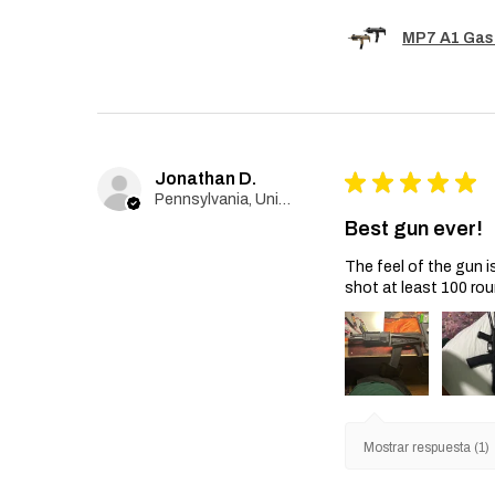
MP7 A1 Gas
Jonathan D.
★
★
★
★
★
Pennsylvania, United States
Best gun ever!
The feel of the gun i
shot at least 100 rou
Mostrar respuesta (1)