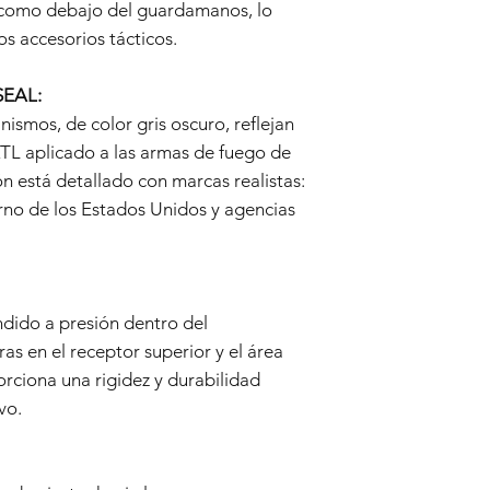
Esta Garantía no cub
 como debajo del guardamanos, lo
negligencia, uso ind
os accesorios tácticos.
modificaciones no aut
Desgaste Normal:
SEAL:
El desgaste normal, i
daños causados por e
ismos, de color gris oscuro, reflejan
esta Garantía.
KTL aplicado a las armas de fuego de
Piezas No Originales:
ón está detallado con marcas realistas:
La Garantía queda anu
rno de los Estados Unidos y agencias
accesorios no origina
Vendedor, en la réplic
Proceso de Reclamo 
Contactar al Soporte 
Si cree que su réplica
dido a presión dentro del
Garantía debido a un
comuníquese con nue
s en el receptor superior y el área
en
info@tokyomarui.
orciona una rigidez y durabilidad
Comprobante de Co
vo.
Para iniciar un reclam
proporcionar una co
original, que indiqu
Evaluación: