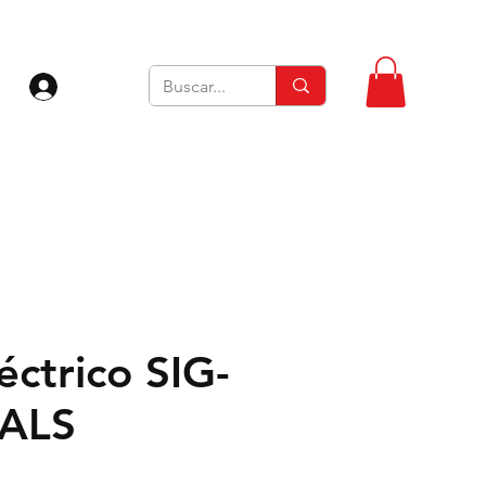
Iniciar sesión
léctrico SIG-
EALS