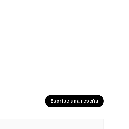
les, consecuentes, especiales o
recho de modificar o actualizar
ntía según sea necesario.
Escribe una reseña