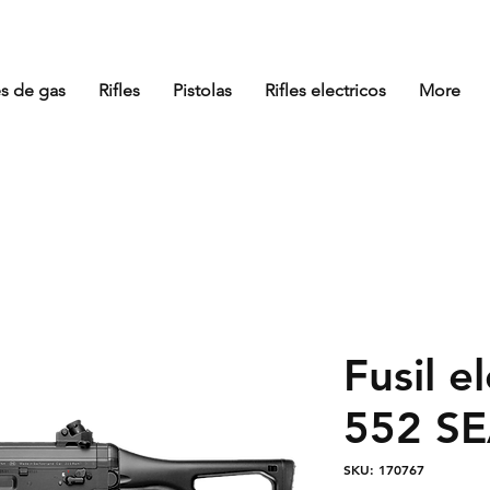
es de gas
Rifles
Pistolas
Rifles electricos
More
Fusil e
552 S
SKU: 170767