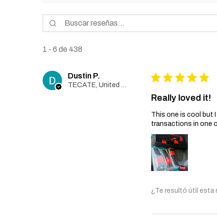
1 - 6 de 438
Dustin P.
★
★
★
★
★
TECATE, United States
Really loved it!
This one is cool but
transactions in one 
¿Te resultó útil esta