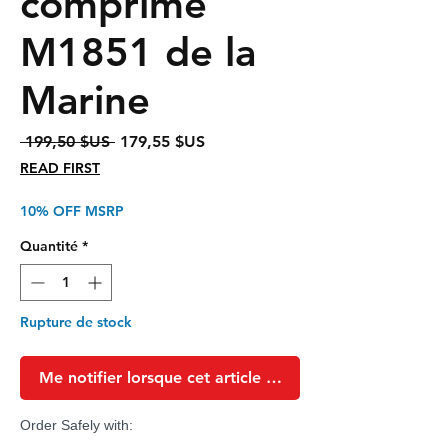
comprimé
M1851 de la
Marine
Prix
Prix
 199,50 $US 
179,55 $US
original
promotionnel
READ FIRST
10% OFF MSRP
Quantité
*
Rupture de stock
Me notifier lorsque cet article est disponible
Order Safely with: