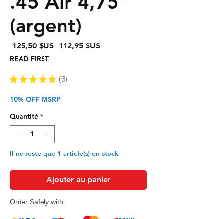
.45 Air 4,75"
(argent)
Prix
Prix
 125,50 $US 
112,95 $US
original
promotionnel
READ FIRST
★
★
★
★
★
3
3
10% OFF MSRP
Quantité
*
Il ne reste que 1 article(s) en stock
Ajouter au panier
Order Safely with: