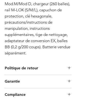
Mod.M/Mod D, chargeur (260 balles),
rail M-LOK (S/M/L), capuchon de
protection, clé hexagonale,
précautions/instructions de
manipulation, instructions
supplémentaires, tige de nettoyage,
adaptateur de conversion EX, balles
BB (0,2 g/200 coups). Batterie vendue
séparément.
Politique de retour
Les produits Tokyo Marui sont connus pour
Garantie
leur processus de fabrication de haute
qualité et leur fiabilité. Cependant, si vous
Garantie:
découvrez un défaut empêchant le produit
Compliance
Politique de garantie de 6 mois sur les
de fonctionner comme prévu, nous vous
pistolets Airsoft
proposons un retour sous 7 jours. Veuillez
Products such as rifles and pistols sent to
Date d'entrée en vigueur :
01.11.2023