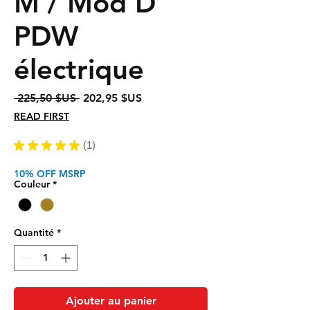
M / Mod D
PDW
électrique
Prix
Prix
 225,50 $US 
202,95 $US
original
promotionnel
READ FIRST
★
★
★
★
★
1
1
10% OFF MSRP
Couleur
*
Quantité
*
Ajouter au panier