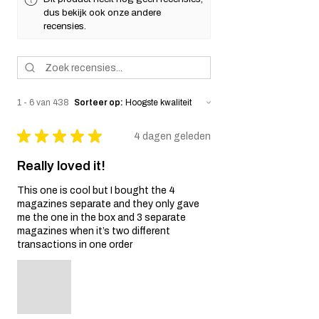
garantieperiode. De garantie dekt het
dus bekijk ook onze andere
airsoftgeweer zelf en de interne
recensies.
componenten ervan.
Uitsluitingen van de garantie:
Nalatigheid en misbruik:
Deze garantie
dekt geen schade die het gevolg is van
nalatigheid, ongelukken, misbruik,
1 - 6 van 438
Sorteer op:
onjuist gebruik of ongeoorloofde
wijzigingen aan het airsoftgeweer.
★
★
★
★
★
4 dagen geleden
Slijtage:
Normale slijtage, met inbegrip
van cosmetische onvolkomenheden en
Really loved it!
schade veroorzaakt door normaal
gebruik, valt niet onder deze garantie.
This one is cool but I bought the 4
Niet-originele onderdelen:
De garantie
magazines separate and they only gave
vervalt indien er niet-originele
me the one in the box and 3 separate
onderdelen of accessoires, die niet door
magazines when it’s two different
de verkoper zijn geleverd, op of in het
transactions in one order
airsoftgeweer worden gebruikt.
Garantie claimproces:
Neem contact op met de klantenservice:
Als u van mening bent dat uw