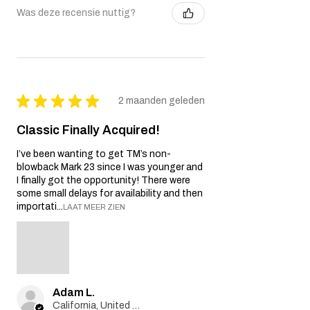
Was deze recensie nuttig?
★
★
★
★
★
2 maanden geleden
Classic Finally Acquired!
I’ve been wanting to get TM’s non-
blowback Mark 23 since I was younger and
I finally got the opportunity! There were
some small delays for availability and then
importati...
LAAT MEER ZIEN
Adam L.
California, United States