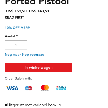
Ported Pistool
Normale
Verkoopprijs
 US$ 159,90 
US$ 143,91
prijs
READ FIRST
10% OFF MSRP
Aantal
*
Nog maar 9 op voorraad
In winkelwagen
Order Safely with:
■Uitgerust met variabel hop-up