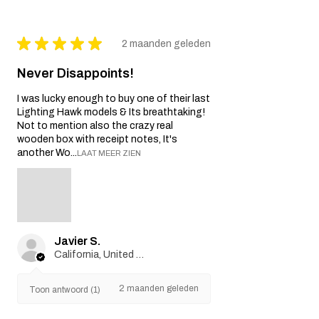
★
★
★
★
★
2 maanden geleden
Never Disappoints!
I was lucky enough to buy one of their last
Lighting Hawk models & Its breathtaking!
Not to mention also the crazy real
wooden box with receipt notes, It's
another Wo...
LAAT MEER ZIEN
Javier S.
California, United States
2 maanden geleden
Toon antwoord (1)