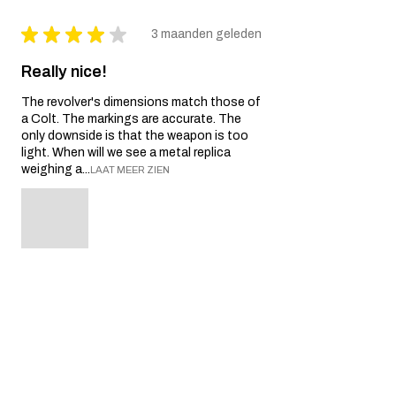
★
★
★
★
★
3 maanden geleden
Really nice!
The revolver's dimensions match those of
a Colt. The markings are accurate. The
only downside is that the weapon is too
light. When will we see a metal replica
weighing a...
LAAT MEER ZIEN
yves P.
Île-de-France, France
3 maanden geleden
Toon antwoord (1)
Was deze recensie nuttig?