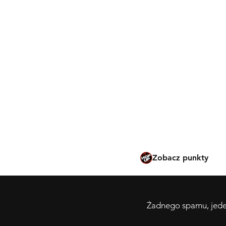
Metody płatności
Rozwiązywanie probl
Bezpieczne użytkowanie
modyfikacje
Tokyo Marui po hiszpa
Tokyo Marui po francu
Tokyo Marui po angiels
Tokyo Marui po niderl
Zobacz punkty
Żadnego spamu, jeden