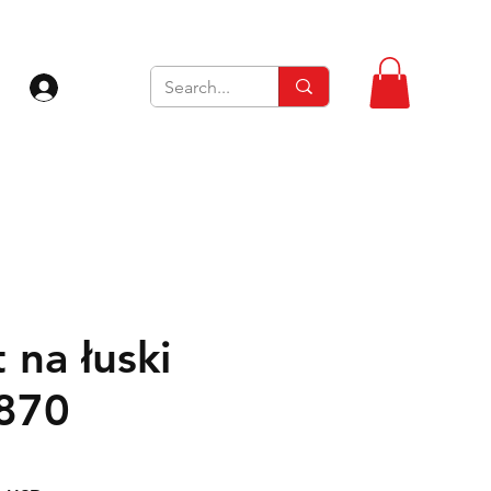
Zaloguj się
 na łuski
M870