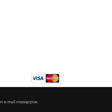
in
emów
Nu
 i
(
+8
mi
ńsku
się
sku
Wi
ku
70
andzku
 e-mail miesięcznie.