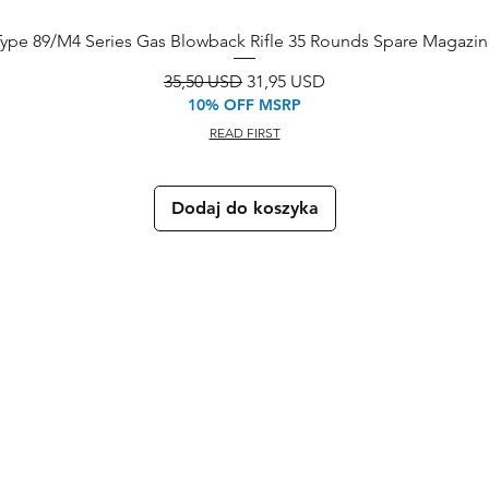
Type 89/M4 Series Gas Blowback Rifle 35 Rounds Spare Magazin
Regularna cena
Cena rabatowa
35,50 USD
31,95 USD
10% OFF MSRP
READ FIRST
Dodaj do koszyka
Logistyka:
Ma
Tokyo, M
usashino-s
hi,
za
S
ekimae 3-22-14, Japonia
tut