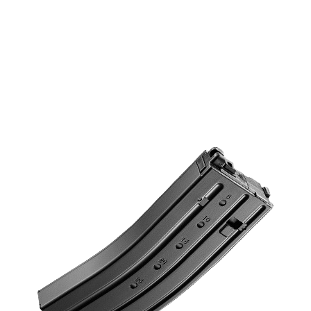
modyfikacji.
Zużycie Eksploatacyjn
eksploatacyjne, w ty
uszkodzenia wynikają
są objęte Gwarancją.
Nieoryginalne Części
replice airsoft zostan
akcesoria, które nie 
Sprzedawcę.
Proces Reklamacyjny:
Kontakt z Obsługą Kl
airsoft jest objęta G
skontaktuj się z nas
adresem info@tokyom
Dowód Zakupu:
Aby r
konieczne będzie dos
dowodu zakupu, wyra
Ocena:
Nasz zespół te
określić, czy problem
Naprawa lub Wymian
Gwarancją, Sprzedaw