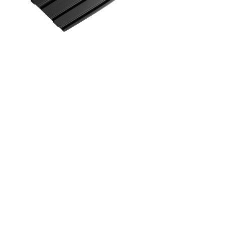
naprawi lub wymieni r
komponenty. Koszty c
Sprzedawca.
Wysyłka Zwrotna:
W p
wymiany, Kupujący odp
do Sprzedawcy. Sprz
wysyłki.
Czas Trwania Gwaranc
Gwarancja rozpoczyna
przez okres sześciu (3
Zastrzeżenie:
Niniejsz
na Twoje ustawowe p
domniemane gwarancj
są ograniczone do cza
żadnym wypadku Spr
odpowiedzialności za
przypadkowe, wyniko
Zastrzegamy sobie pr
niniejszej polityki gw