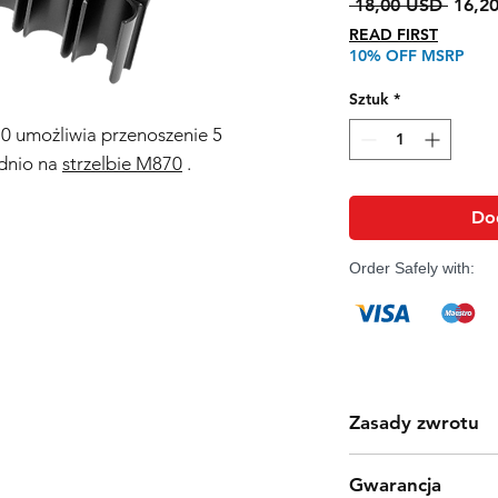
Regul
 18,00 USD 
16,2
cena
READ FIRST
10% OFF MSRP
Sztuk
*
870 umożliwia przenoszenie 5
dnio na
strzelbie M870
.
Do
Order Safely with:
Zasady zwrotu
Produkty Tokyo Marui
Gwarancja
jakości procesu prod