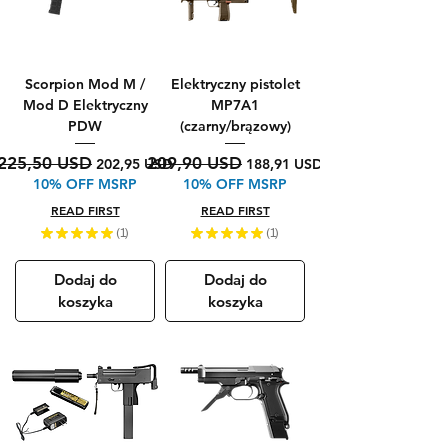
Scorpion Mod M /
Elektryczny pistolet
Mod D Elektryczny
MP7A1
PDW
(czarny/brązowy)
Regularna cena
Cena rabatowa
Regularna cena
Cena rabatowa
225,50 USD
209,90 USD
202,95 USD
188,91 USD
10% OFF MSRP
10% OFF MSRP
READ FIRST
READ FIRST
★
★
★
★
★
1
★
★
★
★
★
1
1
1
Dodaj do
Dodaj do
koszyka
koszyka