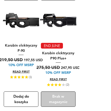
Karabin elektryczny
END JUNE
P-90
Karabin elektryczny
P90 Plus+
Regularna cena
Cena rabatowa
219,50 USD
197,55 USD
10% OFF MSRP
Regularna cena
Cena rabatowa
275,50 USD
247,95 USD
READ FIRST
10% OFF MSRP
★
★
★
★
★
1
1
READ FIRST
★
★
★
★
★
2
2
Dodaj do
Brak w
koszyka
magazynie