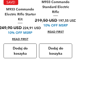
M933 Commando
SAVE!
Standard Electric
M933 Commando
Rifle
Electric Rifle Starter
Kit
Regularna cena
Cena rabatowa
219,50 USD
197,55 USD
10% OFF MSRP
Regularna cena
Cena rabatowa
249,90 USD
224,91 USD
READ FIRST
10% OFF MSRP
READ FIRST
Dodaj do
Dodaj do
koszyka
koszyka
Strzelba SPAS-12
Strzelba