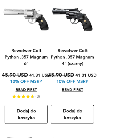
Rewolwer Colt
Rewolwer Colt
Python .357 Magnum
Python .357 Magnum
6"
4" (czarny)
Regularna cena
Cena rabatowa
Regularna cena
Cena rabatowa
45,90 USD
45,90 USD
41,31 USD
41,31 USD
10% OFF MSRP
10% OFF MSRP
READ FIRST
READ FIRST
★
★
★
★
★
3
3
Dodaj do
Dodaj do
koszyka
koszyka