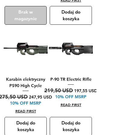
READ FIRST
Brak w
Dodaj do
magazynie
koszyka
Karabin elektryczny
P-90 TR Electric Rifle
PS90 High Cycle
Regularna cena
Cena rabatowa
219,50 USD
197,55 USD
Regularna cena
Cena rabatowa
275,50 USD
10% OFF MSRP
247,95 USD
10% OFF MSRP
READ FIRST
READ FIRST
Dodaj do
Dodaj do
koszyka
koszyka