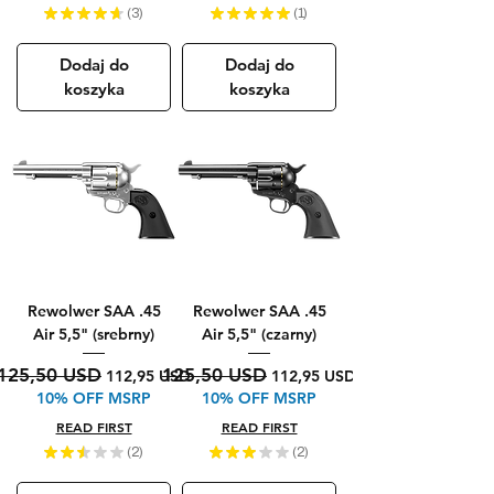
★
★
★
★
★
3
★
★
★
★
★
1
3
1
Dodaj do
Dodaj do
koszyka
koszyka
Rewolwer SAA .45
Rewolwer SAA .45
Air 5,5" (srebrny)
Air 5,5" (czarny)
Regularna cena
Cena rabatowa
Regularna cena
Cena rabatowa
125,50 USD
125,50 USD
112,95 USD
112,95 USD
10% OFF MSRP
10% OFF MSRP
READ FIRST
READ FIRST
★
★
★
★
★
2
★
★
★
★
★
2
2
2