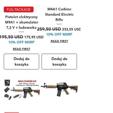
M4A1 Carbine
FULL PACKAGE
Standard Electric
Pistolet elektryczny
Rifle
M9A1 + akumulator
7,2 V + ładowarka
Regularna cena
Cena rabatowa
259,50 USD
233,55 USD
10% OFF MSRP
Regularna cena
Cena rabatowa
195,50 USD
175,95 USD
READ FIRST
10% OFF MSRP
READ FIRST
Dodaj do
Dodaj do
koszyka
koszyka