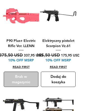
P90 Plus+ Electric
Elektryczny pistolet
Rifle Ver. LLENN
Scorpion Vz.61
Regularna cena
Cena rabatowa
Regularna cena
Cena rabatowa
375,50 USD
195,50 USD
337,95 USD
175,95 USD
10% OFF MSRP
10% OFF MSRP
READ FIRST
READ FIRST
Brak w
Dodaj do
magazynie
koszyka