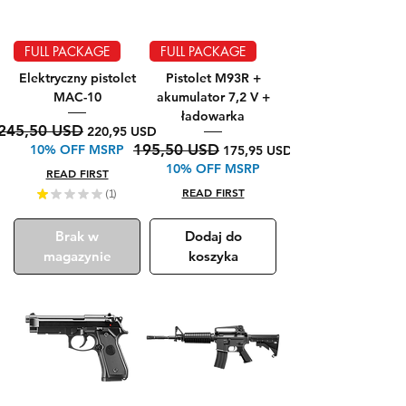
FULL PACKAGE
FULL PACKAGE
Elektryczny pistolet
Pistolet M93R +
MAC-10
akumulator 7,2 V +
ładowarka
Regularna cena
Cena rabatowa
245,50 USD
220,95 USD
Regularna cena
Cena rabatowa
195,50 USD
10% OFF MSRP
175,95 USD
10% OFF MSRP
READ FIRST
READ FIRST
★
★
★
★
★
1
1
Brak w
Dodaj do
magazynie
koszyka