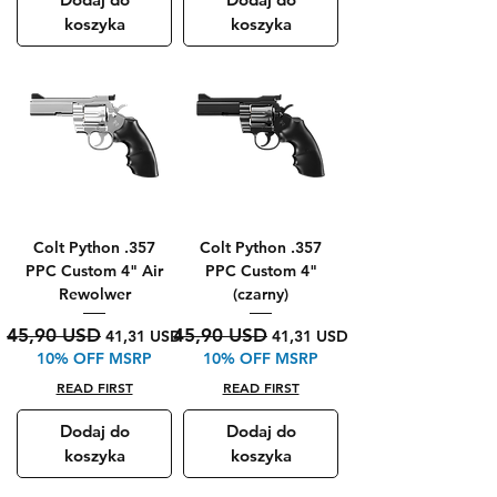
koszyka
koszyka
Colt Python .357
Colt Python .357
PPC Custom 4" Air
PPC Custom 4"
Rewolwer
(czarny)
Regularna cena
Cena rabatowa
Regularna cena
Cena rabatowa
45,90 USD
45,90 USD
41,31 USD
41,31 USD
10% OFF MSRP
10% OFF MSRP
READ FIRST
READ FIRST
Dodaj do
Dodaj do
koszyka
koszyka