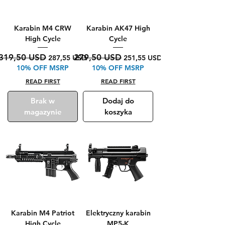
Karabin M4 CRW
Karabin AK47 High
High Cycle
Cycle
Regularna cena
Cena rabatowa
Regularna cena
Cena rabatowa
319,50 USD
279,50 USD
287,55 USD
251,55 USD
10% OFF MSRP
10% OFF MSRP
READ FIRST
READ FIRST
Brak w
Dodaj do
magazynie
koszyka
Karabin M4 Patriot
Elektryczny karabin
High Cycle
MP5-K