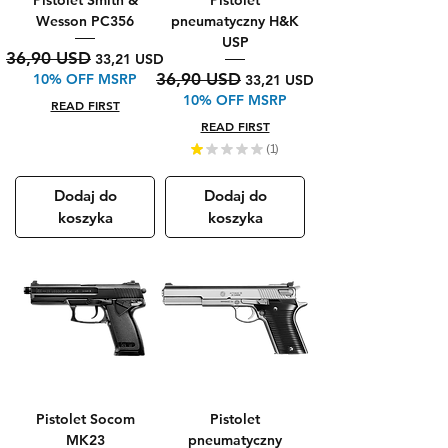
Pistolet Smith &
Pistolet
Wesson PC356
pneumatyczny H&K
USP
Regularna cena
Cena rabatowa
36,90 USD
33,21 USD
Regularna cena
Cena rabatowa
36,90 USD
10% OFF MSRP
33,21 USD
10% OFF MSRP
READ FIRST
READ FIRST
★
★
★
★
★
1
1
Dodaj do
Dodaj do
koszyka
koszyka
Pistolet Socom
Pistolet
MK23
pneumatyczny