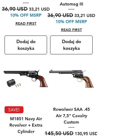
Automag III
Regularna cena
Cena rabatowa
36,90 USD
33,21 USD
Regularna cena
Cena rabatowa
36,90 USD
10% OFF MSRP
33,21 USD
10% OFF MSRP
READ FIRST
READ FIRST
Dodaj do
Dodaj do
koszyka
koszyka
Rewolwer SAA .45
SAVE!
Air 7,5" Cavalry
M1851 Navy Air
Custom
Revolver + Extra
Cylinder
Regularna cena
Cena rabatowa
145,50 USD
130,95 USD