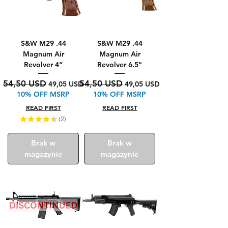
S&W M29 .44
S&W M29 .44
Magnum Air
Magnum Air
Revolver 4“
Revolver 6.5"
Regularna cena
Cena rabatowa
Regularna cena
Cena rabatowa
54,50 USD
54,50 USD
49,05 USD
49,05 USD
10% OFF MSRP
10% OFF MSRP
READ FIRST
READ FIRST
★
★
★
★
★
2
2
Brak w
Brak w
magazynie
magazynie