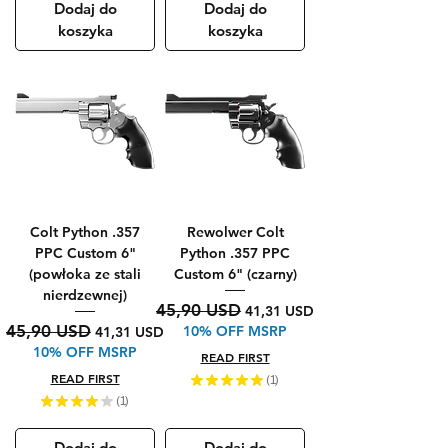
Dodaj do
Dodaj do
koszyka
koszyka
Colt Python .357
Rewolwer Colt
PPC Custom 6"
Python .357 PPC
(powłoka ze stali
Custom 6" (czarny)
nierdzewnej)
Regularna cena
Cena rabatowa
45,90 USD
41,31 USD
Regularna cena
Cena rabatowa
45,90 USD
10% OFF MSRP
41,31 USD
10% OFF MSRP
READ FIRST
READ FIRST
★
★
★
★
★
1
1
★
★
★
★
★
1
1
Dodaj do
Dodaj do