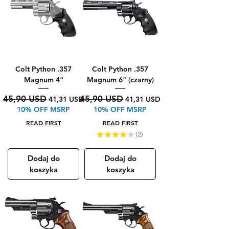
Colt Python .357
Colt Python .357
Magnum 4"
Magnum 6" (czarny)
Regularna cena
Cena rabatowa
Regularna cena
Cena rabatowa
45,90 USD
45,90 USD
41,31 USD
41,31 USD
10% OFF MSRP
10% OFF MSRP
READ FIRST
READ FIRST
★
★
★
★
★
2
2
Dodaj do
Dodaj do
koszyka
koszyka