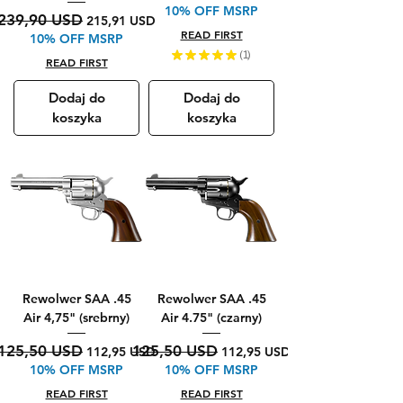
10% OFF MSRP
Regularna cena
Cena rabatowa
239,90 USD
215,91 USD
READ FIRST
10% OFF MSRP
★
★
★
★
★
1
1
READ FIRST
Dodaj do
Dodaj do
koszyka
koszyka
Rewolwer SAA .45
Rewolwer SAA .45
Air 4,75" (srebrny)
Air 4.75" (czarny)
Regularna cena
Cena rabatowa
Regularna cena
Cena rabatowa
125,50 USD
125,50 USD
112,95 USD
112,95 USD
10% OFF MSRP
10% OFF MSRP
READ FIRST
READ FIRST