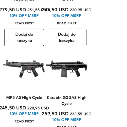
Regularna cena
Cena rabatowa
Regularna cena
Cena rabatowa
279,50 USD
245,50 USD
251,55 USD
220,95 USD
10% OFF MSRP
10% OFF MSRP
READ FIRST
READ FIRST
Dodaj do
Dodaj do
koszyka
koszyka
MP5 A5 High Cycle
Karabin G3 SAS High
Cycle
Regularna cena
Cena rabatowa
245,50 USD
220,95 USD
Regularna cena
Cena rabatowa
259,50 USD
10% OFF MSRP
233,55 USD
10% OFF MSRP
READ FIRST