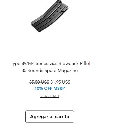
Type 89/M4 Series Gas Blowback Rifle
SALE!
35 Rounds Spare Magazine
M933 Commando Elect
Precio
Precio de oferta
35,50 US$
31,95 US$
10% OFF MSRP
READ FIRST
Agregar al carrito