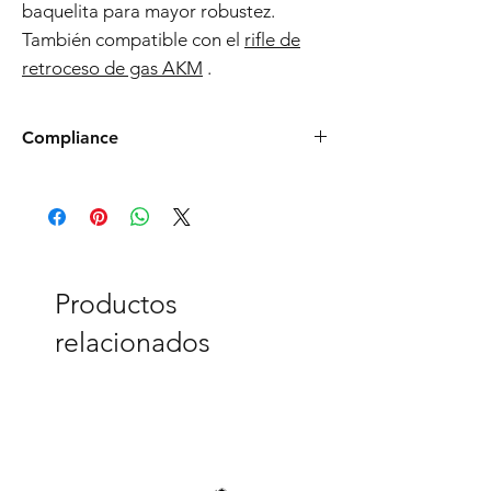
baquelita para mayor robustez.
También compatible con el
rifle de
retroceso de gas AKM
.
Compliance
Products such as rifles and pistols sent to
the USA need to be made compliant with
US federal laws about airsoft (orange plug,
extra documents). Please allow an extra 3-5
working days for us to process your order to
make it fully compliant with US laws. Thank
Productos
you for your understanding.
relacionados