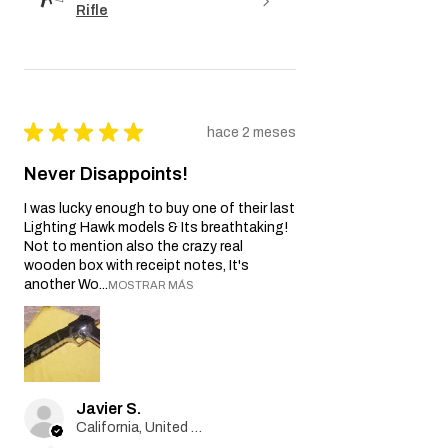
Rifle
★
★
★
★
★
hace 2 meses
Never Disappoints!
I was lucky enough to buy one of their last
Lighting Hawk models & Its breathtaking!
Not to mention also the crazy real
wooden box with receipt notes, It's
another Wo...
MOSTRAR MÁS
Javier S.
California, United States