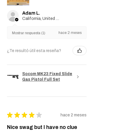
Adam L.
California, United States
hace 2 meses
Mostrar respuesta (1)
¿Te resultó útil esta reseña?
Socom MK23 Fixed Slide
Gas Pistol Full Set
★
★
★
★
★
hace 2 meses
Nice swag but I have no clue