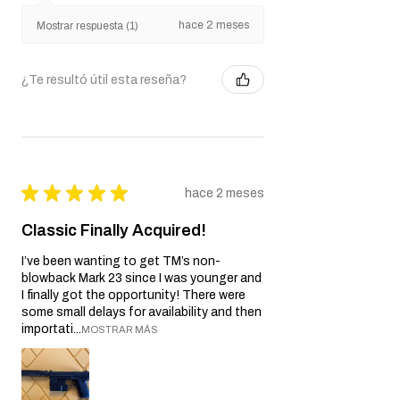
hace 2 meses
Mostrar respuesta (1)
¿Te resultó útil esta reseña?
★
★
★
★
★
hace 2 meses
Classic Finally Acquired!
I’ve been wanting to get TM’s non-
blowback Mark 23 since I was younger and
I finally got the opportunity! There were
some small delays for availability and then
importati...
MOSTRAR MÁS