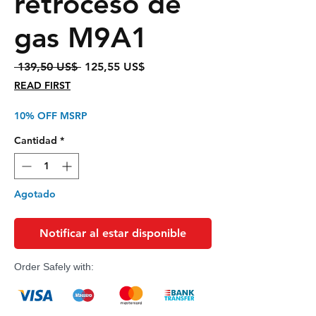
retroceso de
gas M9A1
Precio
Precio
 139,50 US$ 
125,55 US$
de
READ FIRST
oferta
10% OFF MSRP
Cantidad
*
Agotado
Notificar al estar disponible
Order Safely with: