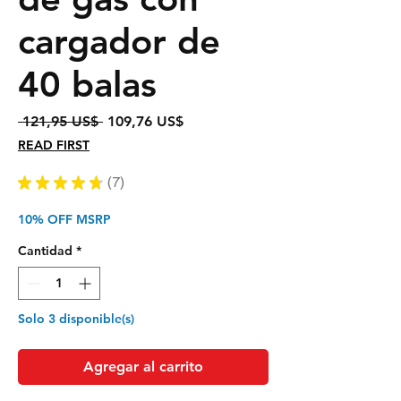
cargador de
40 balas
Precio
Precio
 121,95 US$ 
109,76 US$
de
READ FIRST
oferta
★
★
★
★
★
7
7
10% OFF MSRP
Cantidad
*
Solo 3 disponible(s)
Agregar al carrito