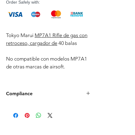
Order Safely with:
Tokyo Marui
MP7A1 Rifle de gas con
retroceso, cargador de
40 balas
No compatible con modelos MP7A1
de otras marcas de airsoft.
Compliance
Products such as rifles and pistols sent to
the USA need to be made compliant with
US federal laws about airsoft (orange plug,
extra documents). Please allow an extra 3-5
working days for us to process your order to