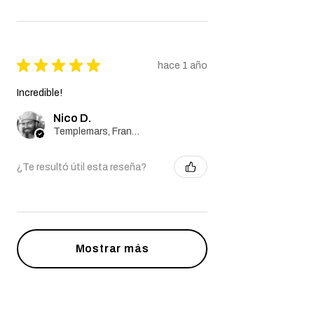
★
★
★
★
★
hace 1 año
Incredible!
Nico D.
Templemars, France
¿Te resultó útil esta reseña?
Mostrar más