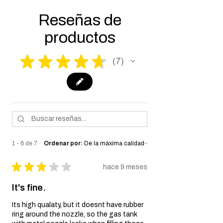
make it fully compliant with US laws. Thank
you for your understanding.
Reseñas de
productos
★
★
★
★
★
7
7
1 - 6 de 7
Ordenar por:
★
★
★
★
★
hace 9 meses
It's fine.
Its high qualaty, but it doesnt have rubber
ring around the nozzle, so the gas tank