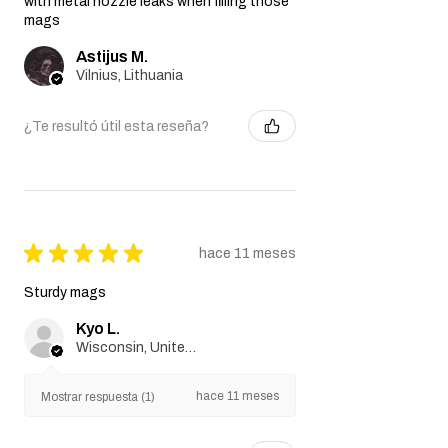
with metal nozzle leaks when filling those
mags
Astijus M.
Vilnius, Lithuania
¿Te resultó útil esta reseña?
★
★
★
★
★
hace 11 meses
Sturdy mags
Kyo L.
Wisconsin, United States
hace 11 meses
Mostrar respuesta (1)