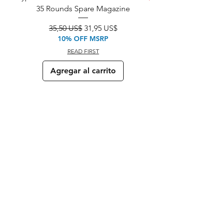
35 Rounds Spare Magazine
M933 Commando Elect
Precio
Precio de oferta
35,50 US$
31,95 US$
10% OFF MSRP
READ FIRST
Agregar al carrito
Customers
Reviews