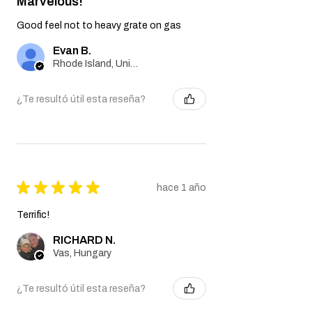
Marvelous!
Good feel not to heavy grate on gas
Evan B.
Rhode Island, United States
¿Te resultó útil esta reseña?
★
★
★
★
★
hace 1 año
Terrific!
RICHARD N.
Vas, Hungary
¿Te resultó útil esta reseña?