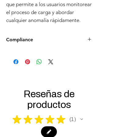
que permite a los usuarios monitorear
el proceso de carga y abordar
cualquier anomalía rápidamente.
Compliance
Products such as rifles and pistols sent to
the USA need to be made compliant with
US federal laws about airsoft (orange plug,
extra documents). Please allow an extra 3-5
working days for us to process your order to
make it fully compliant with US laws. Thank
you for your understanding.
Reseñas de
productos
★
★
★
★
★
1
1