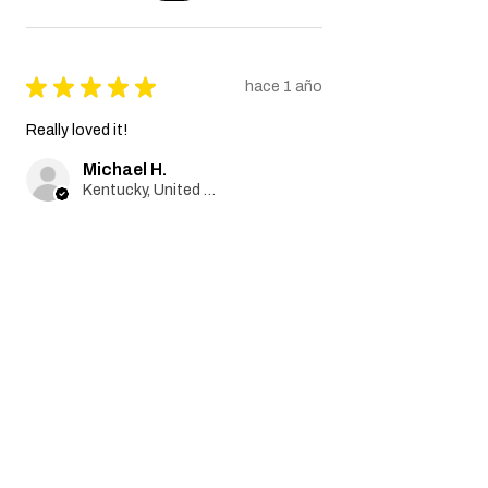
★
★
★
★
★
hace 1 año
Really loved it!
Michael H.
Kentucky, United States
¿Te resultó útil esta reseña?
Productos
relacionados