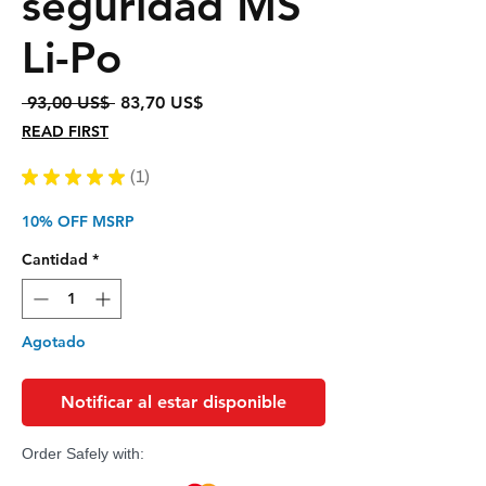
seguridad MS
Li-Po
Precio
Precio
 93,00 US$ 
83,70 US$
de
READ FIRST
oferta
★
★
★
★
★
1
1
10% OFF MSRP
Cantidad
*
Agotado
Notificar al estar disponible
Order Safely with: